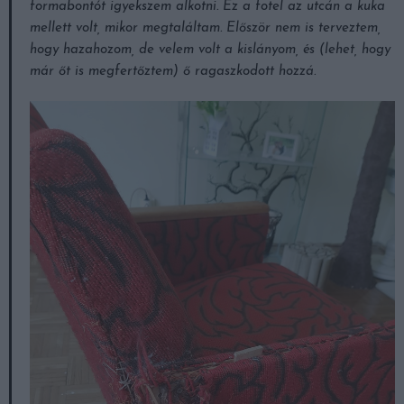
formabontót igyekszem alkotni. Ez a fotel az utcán a kuka
mellett volt, mikor megtaláltam. Először nem is terveztem,
hogy hazahozom, de velem volt a kislányom, és (lehet, hogy
már őt is megfertőztem) ő ragaszkodott hozzá.