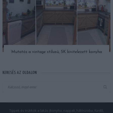
Mutatós a vintage stílusú, SK kivitelezett konyha
KERESÉS AZ OLDALON
Tippek és trükkök a lakás (konyha, nappali, hálószoba, fürdő,