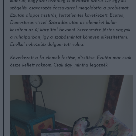
kiderült, hogy szerkezetileg is javításra szorul. De egy kis
szögelés, csavarozás facsavarral megoldotta a problémát.
Ezután alapos tisztítás, fertőtlenítés következett. Ecetes,
Domestosos vízzel. Száradás után az elemeket külön
kezdtem az új kárpittal bevonni. Szerencsére jártas vagyok
a ruhaiparban, így a szabásmintát könnyen elkészítettem.
Enélkül nehezebb dolgom lett volna.
Következett a fa elemek festése, díszítése. Ezután már csak
össze kellett raknom. Csak úgy, mintha legoznék.