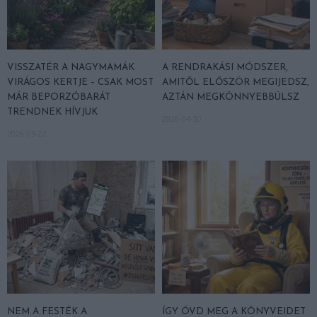
VISSZATÉR A NAGYMAMÁK
A RENDRAKÁSI MÓDSZER,
VIRÁGOS KERTJE – CSAK MOST
AMITŐL ELŐSZÖR MEGIJEDSZ,
MÁR BEPORZÓBARÁT
AZTÁN MEGKÖNNYEBBÜLSZ
TRENDNEK HÍVJUK
2026-04-30
2026-05-22
NEM A FESTÉK A
ÍGY ÓVD MEG A KÖNYVEIDET