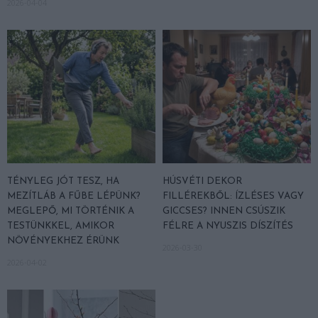
2026-04-04
TÉNYLEG JÓT TESZ, HA
HÚSVÉTI DEKOR
MEZÍTLÁB A FŰBE LÉPÜNK?
FILLÉREKBŐL: ÍZLÉSES VAGY
MEGLEPŐ, MI TÖRTÉNIK A
GICCSES? INNEN CSÚSZIK
TESTÜNKKEL, AMIKOR
FÉLRE A NYUSZIS DÍSZÍTÉS
NÖVÉNYEKHEZ ÉRÜNK
2026-03-30
2026-04-02