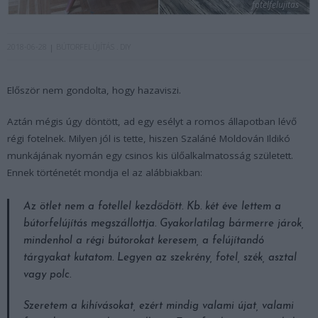
fotelfelujitas
2018-06-28
BÚTORFELÚJÍTÁS
DIY
Először nem gondolta, hogy hazaviszi.
Aztán mégis úgy döntött, ad egy esélyt a romos állapotban lévő
régi fotelnek. Milyen jól is tette, hiszen Szaláné Moldován Ildikó
munkájának nyomán egy csinos kis ülőalkalmatosság született.
Ennek történetét mondja el az alábbiakban:
Az ötlet nem a fotellel kezdődött. Kb. két éve lettem a
bútorfelújítás megszállottja. Gyakorlatilag bármerre járok,
mindenhol a régi bútorokat keresem, a felújítandó
tárgyakat kutatom. Legyen az szekrény, fotel, szék, asztal
vagy polc.
Szeretem a kihívásokat, ezért mindig valami újat, valami