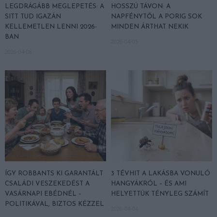
LEGDRÁGÁBB MEGLEPETÉS: A
HOSSZÚ TÁVON: A
SITT TUD IGAZÁN
NAPFÉNYTŐL A PORIG SOK
KELLEMETLEN LENNI 2026-
MINDEN ÁRTHAT NEKIK
BAN
2026-04-05
2026-04-08
ÍGY ROBBANTS KI GARANTÁLT
3 TÉVHIT A LAKÁSBA VONULÓ
CSALÁDI VESZEKEDÉST A
HANGYÁKRÓL – ÉS AMI
VASÁRNAPI EBÉDNÉL –
HELYETTÜK TÉNYLEG SZÁMÍT
POLITIKÁVAL, BIZTOS KÉZZEL
2026-04-04