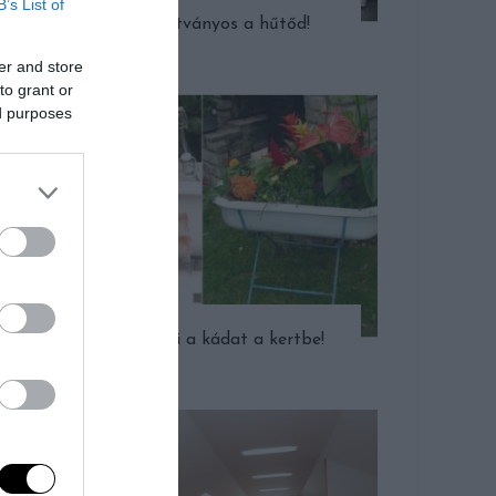
B’s List of
Így lesz látványos a hűtőd!
er and store
to grant or
ed purposes
Ezért vidd ki a kádat a kertbe!