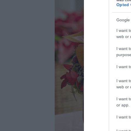
Opted 
Google 
I want t
web or d
I want t
purpose
I want 
I want t
web or d
I want t
or app.
I want t
I want t