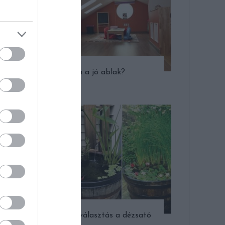
Milyen a jó ablak?
Kis helyre jó választás a dézsató