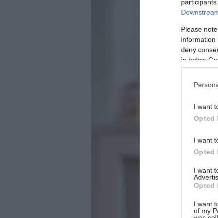
participants
Downstream 
Please note
information 
deny consent
in below Go
Persona
I want t
Opted 
I want t
Opted 
I want 
Advertis
Opted 
I want t
of my P
was col