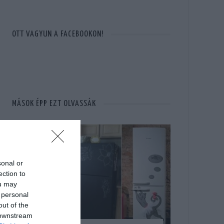
OTT VAGYUN A FACEBOOKON!
MÁSOK ÉPP EZT OLVASSÁK
sonal or
ection to
ou may
 personal
out of the
 downstream