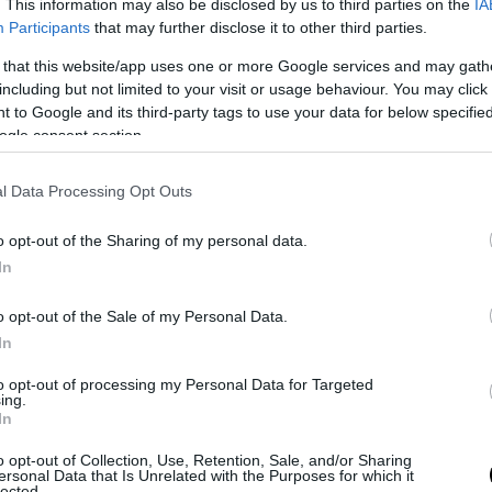
. This information may also be disclosed by us to third parties on the
IA
Participants
that may further disclose it to other third parties.
 that this website/app uses one or more Google services and may gath
including but not limited to your visit or usage behaviour. You may click 
 to Google and its third-party tags to use your data for below specifi
ogle consent section.
l Data Processing Opt Outs
o opt-out of the Sharing of my personal data.
In
o opt-out of the Sale of my Personal Data.
In
to opt-out of processing my Personal Data for Targeted
ing.
In
o opt-out of Collection, Use, Retention, Sale, and/or Sharing
ersonal Data that Is Unrelated with the Purposes for which it
lected.