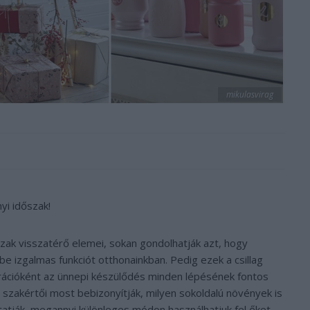
mikulasvirag
yi időszak!
szak visszatérő elemei, sokan gondolhatják azt, hogy
 izgalmas funkciót otthonainkban. Pedig ezek a csillag
korációként az ünnepi készülődés minden lépésének fontos
e szakértői most bebizonyítják, milyen sokoldalú növények is
atják, megannyi különleges módon használhatjuk fel őket