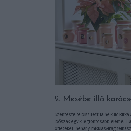
2. Mesébe illő karác
Szenteste feldíszített fa nélkül? Ritka
időszak egyik legfontosabb eleme. Ha
ötleteket, néhány mikulásvirág felhas