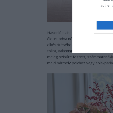
authenti
Hasonló színeket felhasználva, a mikul
életet adva néhány befőttesüvegnek, k
elkészítéséhez 24 üres, fedeles üvegc
tollra, valamint két rózsaszínű mikul
meleg színűre festett, számmatricákka
majd bármely polchoz vagy ablakpárk