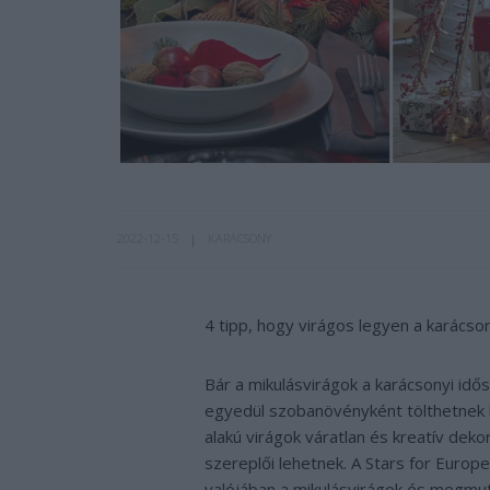
2022-12-15
KARÁCSONY
4 tipp, hogy virágos legyen a karácson
Bár a mikulásvirágok a karácsonyi idő
egyedül szobanövényként tölthetnek be
alakú virágok váratlan és kreatív de
szereplői lehetnek. A Stars for Europ
valójában a mikulásvirágok és megmut