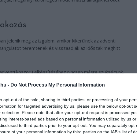
rakozás
an jelenik meg az izgalom, amikor kikerülnek az adventi
hangulatot teremtenek és visszaadják az időszak meghitt
adventi koszorú elkészítéséhez nincsen másra szükségünk,
mikulásvirágra és gyertyára. Megalkotásához borítsunk be
.hu -
Do Not Process My Personal Information
zítsük azt örökzöld lombokkal, eukaliptusszal, apró
tán erősítsünk négy oszlopgyertyát a koszorúra, és
to opt-out of the sale, sharing to third parties, or processing of your per
nk vizet a fiolákba, és töltsük fel őket vágott
formation for targeted advertising by us, please use the below opt-out s
sonyszalagokat a gyertyák köré, és tegyük a koszorút egy
r selection. Please note that after your opt-out request is processed y
eing interest-based ads based on personal information utilized by us or
disclosed to third parties prior to your opt-out. You may separately opt-
losure of your personal information by third parties on the IAB’s list of