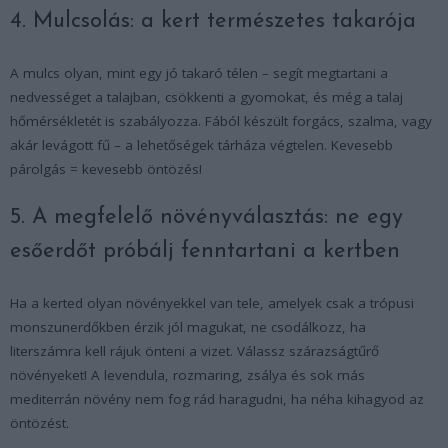
4. Mulcsolás: a kert természetes takarója
A mulcs olyan, mint egy jó takaró télen – segít megtartani a
nedvességet a talajban, csökkenti a gyomokat, és még a talaj
hőmérsékletét is szabályozza. Fából készült forgács, szalma, vagy
akár levágott fű – a lehetőségek tárháza végtelen. Kevesebb
párolgás = kevesebb öntözés!
5. A megfelelő növényválasztás: ne egy
esőerdőt próbálj fenntartani a kertben
Ha a kerted olyan növényekkel van tele, amelyek csak a trópusi
monszunerdőkben érzik jól magukat, ne csodálkozz, ha
literszámra kell rájuk önteni a vizet. Válassz szárazságtűrő
növényeket! A levendula, rozmaring, zsálya és sok más
mediterrán növény nem fog rád haragudni, ha néha kihagyod az
öntözést.