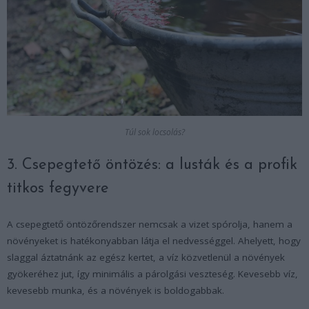
Túl sok locsolás?
3. Csepegtető öntözés: a lusták és a profik
titkos fegyvere
A csepegtető öntözőrendszer nemcsak a vizet spórolja, hanem a
növényeket is hatékonyabban látja el nedvességgel. Ahelyett, hogy
slaggal áztatnánk az egész kertet, a víz közvetlenül a növények
gyökeréhez jut, így minimális a párolgási veszteség. Kevesebb víz,
kevesebb munka, és a növények is boldogabbak.