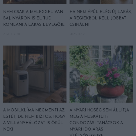
NEM CSAK A MELEGGEL VAN
HA NEM ÉPÜL ELÉG ÚJ LAKÁS,
BAJ: NYÁRON IS EL TUD
A RÉGIEKBŐL KELL JOBBAT
ROMLANI A LAKÁS LEVEGŐJE
CSINÁLNI
2026-07-30
2026-07-29
A MOBILKLÍMA MEGMENTI AZ
A NYÁRI HŐSÉG SEM ÁLLÍTJA
ESTÉT, DE NEM BIZTOS, HOGY
MEG A MUSKÁTLIT:
A VILLANYHÁLÓZAT IS ÖRÜL
GONDOZÁSI TANÁCSOK A
NEKI
NYÁRI IDŐJÁRÁS
SZÉLSŐSÉGEIRE