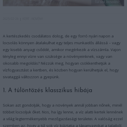
Túl sok locsolás?
2025-02-26
KERT
NÖVÉNY
A kertészkedés csodálatos dolog, de egy forró nyári napon a
locsolás könnyen átalakulhat egy teljes munkaidős állássá – vagy
egy kisebb anyagi csőddé, amikor megérkezik a vízszámla. Vajon
tényleg ennyi vízre van szüksége a növényeinknek, vagy van
okosabb megoldás? Nézzük meg, hogyan csökkenthetjük a
vízfogyasztást a kertben, és közben hogyan kerülhetjük el, hogy
sivataggá változzon a gyepünk.
1. A túlöntözés klasszikus hibája
Sokan azt gondolják, hogy a növények annál jobban nőnek, minél
többet locsoljuk őket. Nos, ha így lenne, a víz alatti kertek lennének
a világ legtermékenyebb mezőgazdasági területei. A valóság ezzel
szemben az, hogy a túl sok víz kiáztatja a tápanyagokat a talajból,