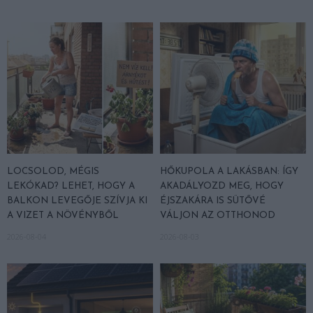
LOCSOLOD, MÉGIS
HŐKUPOLA A LAKÁSBAN: ÍGY
LEKÓKAD? LEHET, HOGY A
AKADÁLYOZD MEG, HOGY
BALKON LEVEGŐJE SZÍVJA KI
ÉJSZAKÁRA IS SÜTŐVÉ
A VIZET A NÖVÉNYBŐL
VÁLJON AZ OTTHONOD
2026-08-04
2026-08-03