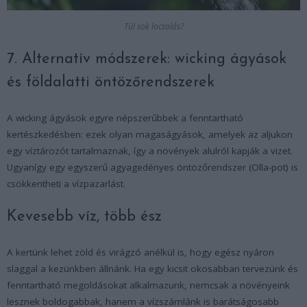
Túl sok locsolás?
7. Alternatív módszerek: wicking ágyások
és földalatti öntözőrendszerek
A wicking ágyások egyre népszerűbbek a fenntartható
kertészkedésben: ezek olyan magaságyások, amelyek az aljukon
egy víztározót tartalmaznak, így a növények alulról kapják a vizet.
Ugyanígy egy egyszerű agyagedényes öntözőrendszer (Olla-pot) is
csökkentheti a vízpazarlást.
Kevesebb víz, több ész
A kertünk lehet zöld és virágzó anélkül is, hogy egész nyáron
slaggal a kezünkben állnánk. Ha egy kicsit okosabban tervezünk és
fenntartható megoldásokat alkalmazunk, nemcsak a növényeink
lesznek boldogabbak, hanem a vízszámlánk is barátságosabb