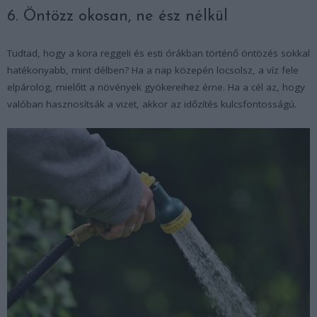
6. Öntözz okosan, ne ész nélkül
Tudtad, hogy a kora reggeli és esti órákban történő öntözés sokkal
hatékonyabb, mint délben? Ha a nap közepén locsolsz, a víz fele
elpárolog, mielőtt a növények gyökereihez érne. Ha a cél az, hogy
valóban hasznosítsák a vizet, akkor az időzítés kulcsfontosságú.