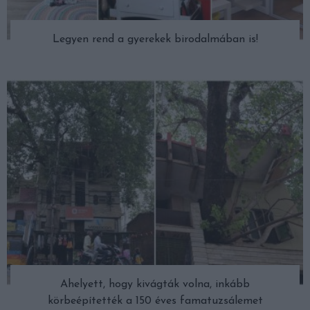
Legyen rend a gyerekek birodalmában is!
Ahelyett, hogy kivágták volna, inkább
körbeépítették a 150 éves famatuzsálemet