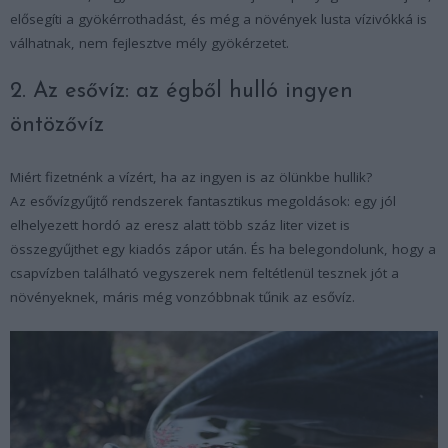
elősegíti a gyökérrothadást, és még a növények lusta vízivókká is
válhatnak, nem fejlesztve mély gyökérzetet.
2. Az esővíz: az égből hulló ingyen
öntözővíz
Miért fizetnénk a vízért, ha az ingyen is az ölünkbe hullik?
Az esővízgyűjtő rendszerek fantasztikus megoldások: egy jól
elhelyezett hordó az eresz alatt több száz liter vizet is
összegyűjthet egy kiadós zápor után. És ha belegondolunk, hogy a
csapvízben található vegyszerek nem feltétlenül tesznek jót a
növényeknek, máris még vonzóbbnak tűnik az esővíz.