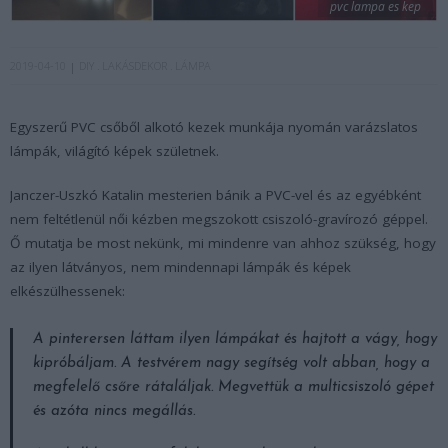
pvc lampa es kep
2019-04-10
DIY
LAKÁSDEKOR
LÁMPA
Egyszerű PVC csőből alkotó kezek munkája nyomán varázslatos
lámpák, világító képek születnek.
Janczer-Uszkó Katalin mesterien bánik a PVC-vel és az egyébként
nem feltétlenül női kézben megszokott csiszoló-gravírozó géppel.
Ő mutatja be most nekünk, mi mindenre van ahhoz szükség, hogy
az ilyen látványos, nem mindennapi lámpák és képek
elkészülhessenek:
A pinterersen láttam ilyen lámpákat és hajtott a vágy, hogy
kipróbáljam. A testvérem nagy segítség volt abban, hogy a
megfelelő csőre rátaláljak. Megvettük a multicsiszoló gépet
és azóta nincs megállás.