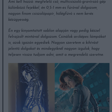
Ami kell hozzá: megfelelő cső, multicsiszoló-gravírozó gép
különböző fejekkel, én 0,5-1 mm-es fúróval dolgozom,
nagyon finom csiszolópapír, hőlégfúvó s nem kevés
kézügyesség.
Én egy kinyomtatott sablon alapján vagy pedig kézzel
felrajzolt mintával dolgozom. Csinálok arcképes lámpákat
is, azok igazán egyediek. Nagyon szeretem a kihívást
jelentő dolgokat és mindegyiknél nagyon izgulok, hogy
teljesen vissza tudjam adni, amit a megrendelő szeretne.