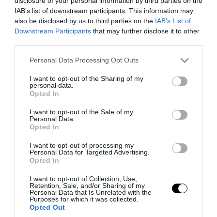
disclosure of your personal information by third parties on the
IAB’s list of downstream participants. This information may
also be disclosed by us to third parties on the
IAB’s List of
Downstream Participants
that may further disclose it to other
third parties.
Please note that this website/app uses one or more Google
Personal Data Processing Opt Outs
services and may gather and store information including but
not limited to your visit or usage behaviour. You may click to
I want to opt-out of the Sharing of my
personal data.
grant or deny consent to Google and its third-party tags to
Opted In
use your data for below specified purposes in below Google
consent section.
I want to opt-out of the Sale of my
Personal Data.
Opted In
I want to opt-out of processing my
Personal Data for Targeted Advertising.
Opted In
I want to opt-out of Collection, Use,
Retention, Sale, and/or Sharing of my
Personal Data that Is Unrelated with the
Purposes for which it was collected.
Opted Out