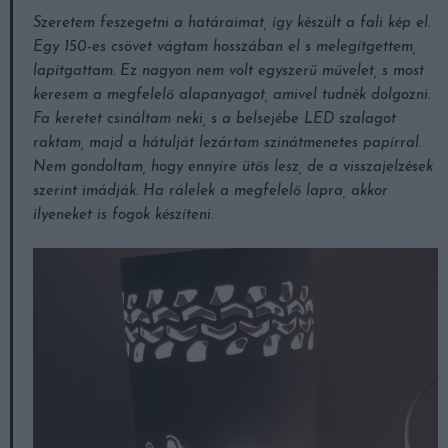
Szeretem feszegetni a határaimat, így készült a fali kép el.
Egy 150-es csövet vágtam hosszában el s melegítgettem,
lapítgattam. Ez nagyon nem volt egyszerű művelet, s most
keresem a megfelelő alapanyagot, amivel tudnék dolgozni.
Fa keretet csináltam neki, s a belsejébe LED szalagot
raktam, majd a hátulját lezártam szinátmenetes papírral.
Nem gondoltam, hogy ennyire ütős lesz, de a visszajelzések
szerint imádják. Ha rálelek a megfelelő lapra, akkor
ilyeneket is fogok készíteni.