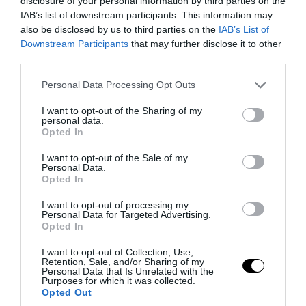
disclosure of your personal information by third parties on the
IAB’s list of downstream participants. This information may
also be disclosed by us to third parties on the
IAB’s List of
Downstream Participants
that may further disclose it to other
third parties.
Please note that this website/app uses one or more Google
Personal Data Processing Opt Outs
services and may gather and store information including but
not limited to your visit or usage behaviour. You may click to
I want to opt-out of the Sharing of my
personal data.
grant or deny consent to Google and its third-party tags to
Opted In
use your data for below specified purposes in below Google
consent section.
I want to opt-out of the Sale of my
Personal Data.
Opted In
I want to opt-out of processing my
Personal Data for Targeted Advertising.
Opted In
I want to opt-out of Collection, Use,
Retention, Sale, and/or Sharing of my
Fotó: pinterly.com, facebook.com
Personal Data that Is Unrelated with the
Purposes for which it was collected.
Opted Out
6. Ha már kinőttétek a fasíneket, akkor