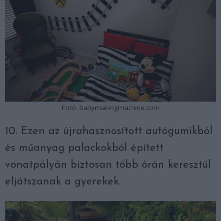
Fotó: babymakingmachine.com
10. Ezen az újrahasznosított autógumikból
és műanyag palackokból épített
vonatpályán biztosan több órán keresztül
eljátszanak a gyerekek.