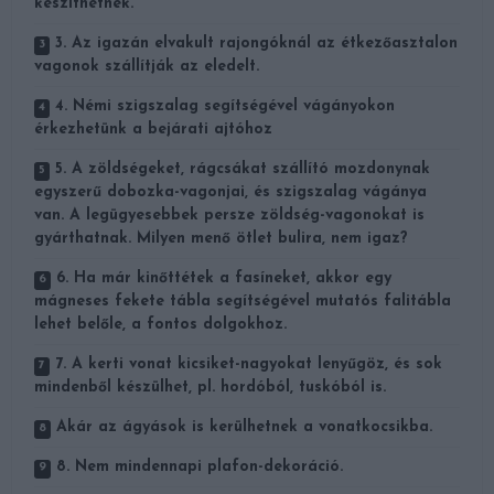
készíthetnek.
3. Az igazán elvakult rajongóknál az étkezőasztalon
vagonok szállítják az eledelt.
4. Némi szigszalag segítségével vágányokon
érkezhetünk a bejárati ajtóhoz
5. A zöldségeket, rágcsákat szállító mozdonynak
egyszerű dobozka-vagonjai, és szigszalag vágánya
van. A legügyesebbek persze zöldség-vagonokat is
gyárthatnak. Milyen menő ötlet bulira, nem igaz?
6. Ha már kinőttétek a fasíneket, akkor egy
mágneses fekete tábla segítségével mutatós falitábla
lehet belőle, a fontos dolgokhoz.
7. A kerti vonat kicsiket-nagyokat lenyűgöz, és sok
mindenből készülhet, pl. hordóból, tuskóból is.
Akár az ágyások is kerülhetnek a vonatkocsikba.
8. Nem mindennapi plafon-dekoráció.