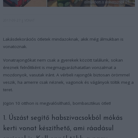
almukban is vonatoznak 01
2017-09-27
VONAT
Lakásdekorációs ötletek mindazoknak, akik még álmukban is
vonatoznak.
Vonatrajongókat nem csak a gyerekek között találunk, sokan
éreznek felnőttként is megmagyarázhatatlan vonzalmat a
mozdonyok, vasutak iránt. A vérbeli rajongók biztosan örömmel
veszik, ha amerre csak néznek, vagonok és vágányok töltik meg a
teret.
Jöjjön 10 otthon is megvalósítható, bombasztikus ötlet!
1. Úszást segítő habszivacsokból mókás
kerti vonat készíthető, ami ráadásul