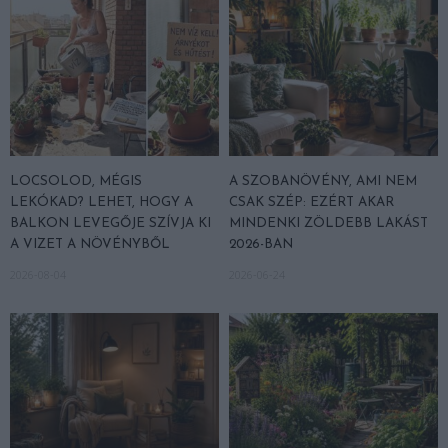
LOCSOLOD, MÉGIS
A SZOBANÖVÉNY, AMI NEM
LEKÓKAD? LEHET, HOGY A
CSAK SZÉP: EZÉRT AKAR
BALKON LEVEGŐJE SZÍVJA KI
MINDENKI ZÖLDEBB LAKÁST
A VIZET A NÖVÉNYBŐL
2026-BAN
2026-08-04
2026-06-24