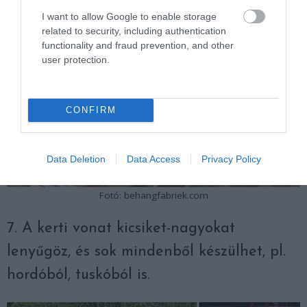
I want to allow Google to enable storage
related to security, including authentication
functionality and fraud prevention, and other
user protection.
CONFIRM
Data Deletion
Data Access
Privacy Policy
Fotó: behangfabriek.com
7. A kerti vonat kicsiket-nagyokat
lenyűgöz, és sok mindenből készülhet, pl.
hordóból, tuskóból is.