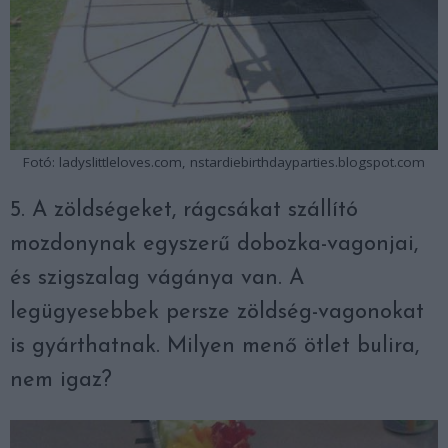
Fotó: ladyslittleloves.com, nstardiebirthdayparties.blogspot.com
5. A zöldségeket, rágcsákat szállító
mozdonynak egyszerű dobozka-vagonjai,
és szigszalag vágánya van. A
legügyesebbek persze zöldség-vagonokat
is gyárthatnak. Milyen menő ötlet bulira,
nem igaz?