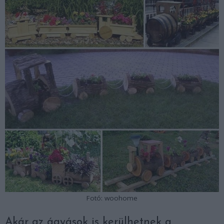
Fotó: woohome
Akár az ágyások is kerülhetnek a