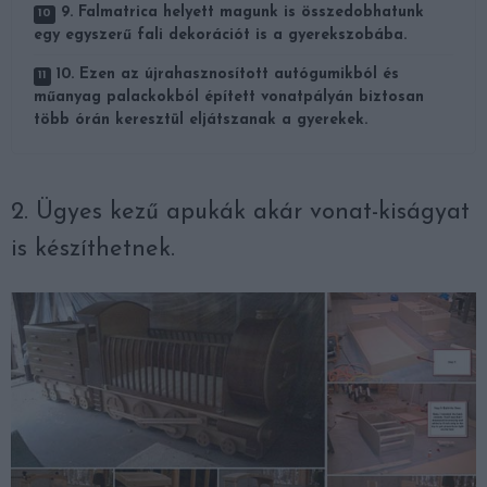
9. Falmatrica helyett magunk is összedobhatunk
egy egyszerű fali dekorációt is a gyerekszobába.
10. Ezen az újrahasznosított autógumikból és
műanyag palackokból épített vonatpályán biztosan
több órán keresztül eljátszanak a gyerekek.
2. Ügyes kezű apukák akár vonat-kiságyat
is készíthetnek.