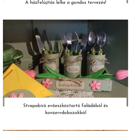
A házfelújítás lelke a gondos tervezés!
Strapabíró evőeszköztartó faládából és
konzervdobozokból