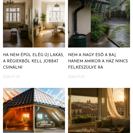
HA NEM ÉPÜL ELÉG ÚJ LAKÁS,
NEM A NAGY ESŐ A BAJ,
A RÉGIEKBŐL KELL JOBBAT
HANEM AMIKOR A HÁZ NINCS
CSINÁLNI
FELKÉSZÜLVE RÁ
2026-07-29
2026-07-20