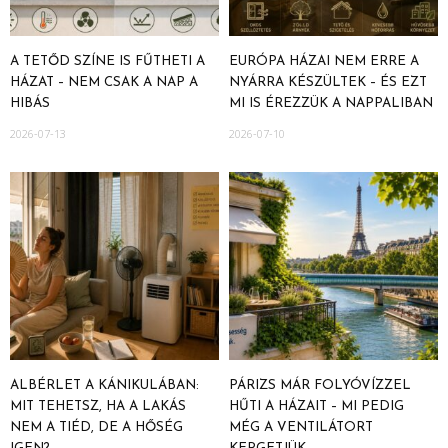
A TETŐD SZÍNE IS FŰTHETI A
EURÓPA HÁZAI NEM ERRE A
HÁZAT – NEM CSAK A NAP A
NYÁRRA KÉSZÜLTEK – ÉS EZT
HIBÁS
MI IS ÉREZZÜK A NAPPALIBAN
2026-07-13
2026-07-10
ALBÉRLET A KÁNIKULÁBAN:
PÁRIZS MÁR FOLYÓVÍZZEL
MIT TEHETSZ, HA A LAKÁS
HŰTI A HÁZAIT – MI PEDIG
NEM A TIÉD, DE A HŐSÉG
MÉG A VENTILÁTORT