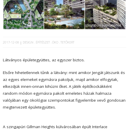
szingapuri apartmanok
2017-12-08
DESIGN
ÉPÍTÉSZET
ÖKO
TETŐKERT
Látványos épületegyüttes, az egyszer biztos.
Elsőre hihetetlennek tűnik a látvány: mint amikor Jengát játszunk és
az egyes elemeket egymásra pakoljuk, majd amikor elfogytak,
elkezdjük innen-onnan kihúzni őket. A játék építőkockákként
random módon egymásra pakolt emeletes házak halmaza
valójában egy ökológiai szempontokat figyelembe vevő gondosan
megtervezett épületegyüttes.
A szingapúri Gillman Heights külvárosában épült Interlace