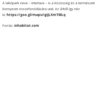
A lakópark neve – Interlace – is a közösség és a természeti
környezet összefonódására utal. Az űrből így néz
ki:
https://goo.gl/maps/igijLXmTMLq
Forrás:
inhabitat.com