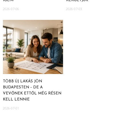
IGEN?
KERGETJÜK
2026-07-06
2026-07-03
TÖBB ÚJ LAKÁS JÖN
BUDAPESTEN – DE A
VEVŐNEK ETTŐL MÉG RÉSEN
KELL LENNIE
2026-07-01