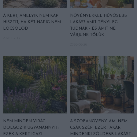
A KERT, AMELYIK NEM KAP
NÖVÉNYEKKEL HŰVÖSEBB
HISZTIT, HA KÉT NAPIG NEM
LAKÁS? AMIT TÉNYLEG
LOCSOLOD
TUDNAK – ÉS AMIT NE
VÁRJUNK TŐLÜK
2026-07-17
2026-06-26
NEM MINDEN VIRÁG
A SZOBANÖVÉNY, AMI NEM
DOLGOZIK UGYANANNYIT:
CSAK SZÉP: EZÉRT AKAR
EZEK A KERT IGAZI
MINDENKI ZÖLDEBB LAKÁST