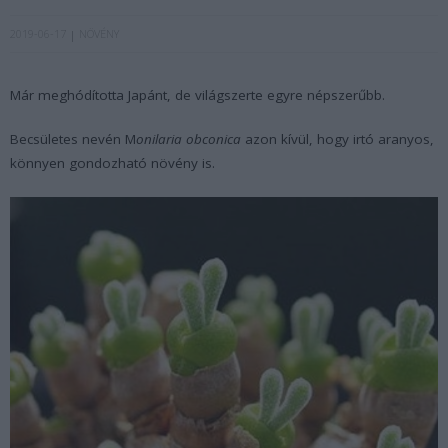
2019-06-17
NÖVÉNY
Már meghódította Japánt, de világszerte egyre népszerűbb.
Becsületes nevén M
onilaria obconica
azon kívül, hogy irtó aranyos,
könnyen gondozható növény is.