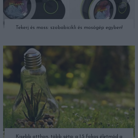
Tekerj és moss: szobabicikli és mosógép egyben!
Kisebb otthon, több séta: a 1,5 fokos életmód a