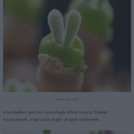
www.etsy.com
A kezdetben apró kis nyuszifejek idővel hosszú ‘füleket’
növesztenek, majd azok végén virágok serkennek.