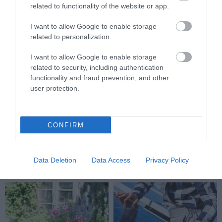
related to functionality of the website or app.
I want to allow Google to enable storage
related to personalization.
I want to allow Google to enable storage
related to security, including authentication
functionality and fraud prevention, and other
user protection.
LOCSOLOD, MÉGIS
A BALKONOD LEHET NYÁRI
CONFIRM
LEKÓKAD? LEHET, HOGY A
MENEDÉK – VAGY EGY HÁROM
BALKON LEVEGŐJE SZÍVJA KI
NÉGYZETMÉTERES SERPENYŐ
A VIZET A NÖVÉNYBŐL
2026-07-31
Data Deletion
Data Access
Privacy Policy
2026-08-04