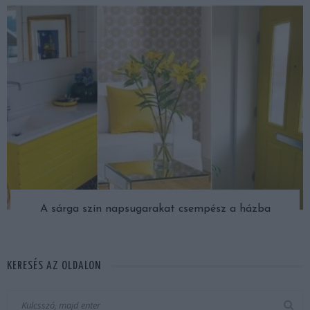
A sárga szín napsugarakat csempész a házba
KERESÉS AZ OLDALON