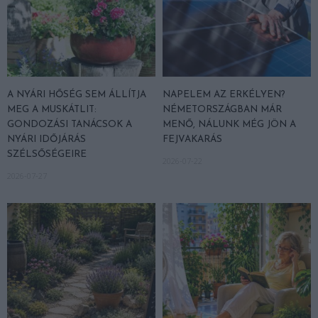
A NYÁRI HŐSÉG SEM ÁLLÍTJA
NAPELEM AZ ERKÉLYEN?
MEG A MUSKÁTLIT:
NÉMETORSZÁGBAN MÁR
GONDOZÁSI TANÁCSOK A
MENŐ, NÁLUNK MÉG JÖN A
NYÁRI IDŐJÁRÁS
FEJVAKARÁS
SZÉLSŐSÉGEIRE
2026-07-22
2026-07-27