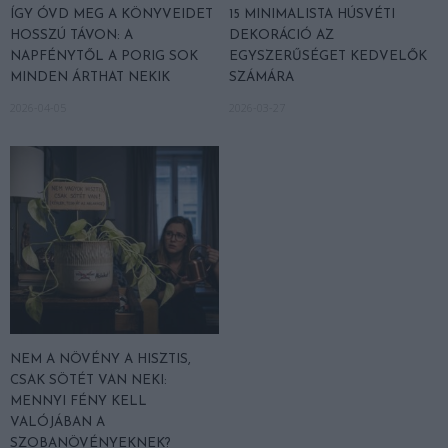
ÍGY ÓVD MEG A KÖNYVEIDET
15 MINIMALISTA HÚSVÉTI
HOSSZÚ TÁVON: A
DEKORÁCIÓ AZ
NAPFÉNYTŐL A PORIG SOK
EGYSZERŰSÉGET KEDVELŐK
MINDEN ÁRTHAT NEKIK
SZÁMÁRA
2026-04-05
2026-03-27
NEM A NÖVÉNY A HISZTIS,
CSAK SÖTÉT VAN NEKI:
MENNYI FÉNY KELL
VALÓJÁBAN A
SZOBANÖVÉNYEKNEK?