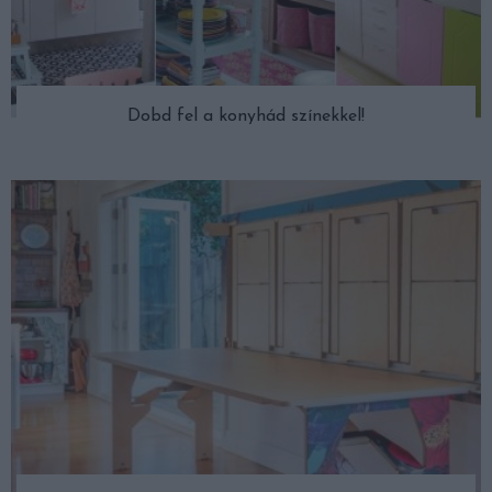
Dobd fel a konyhád színekkel!