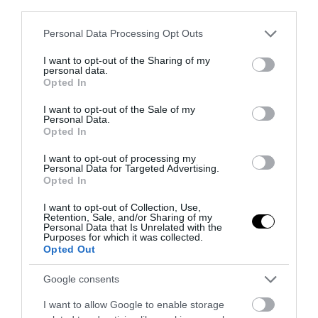
third parties.
Please note that this website/app uses one or more Google
Personal Data Processing Opt Outs
services and may gather and store information including but
not limited to your visit or usage behaviour. You may click to
I want to opt-out of the Sharing of my
personal data.
grant or deny consent to Google and its third-party tags to
Opted In
use your data for below specified purposes in below Google
consent section.
I want to opt-out of the Sale of my
Personal Data.
Opted In
I want to opt-out of processing my
Personal Data for Targeted Advertising.
Opted In
I want to opt-out of Collection, Use,
Retention, Sale, and/or Sharing of my
Personal Data that Is Unrelated with the
Purposes for which it was collected.
Opted Out
Google consents
I want to allow Google to enable storage