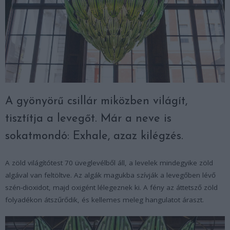
A gyönyörű csillár miközben világít,
tisztítja a levegőt. Már a neve is
sokatmondó: Exhale, azaz kilégzés.
A zöld világítótest 70 üveglevélből áll, a levelek mindegyike zöld
algával van feltöltve. Az algák magukba szívják a levegőben lévő
szén-dioxidot, majd oxigént lélegeznek ki. A fény az áttetsző zöld
folyadékon átszűrődik, és kellemes meleg hangulatot áraszt.