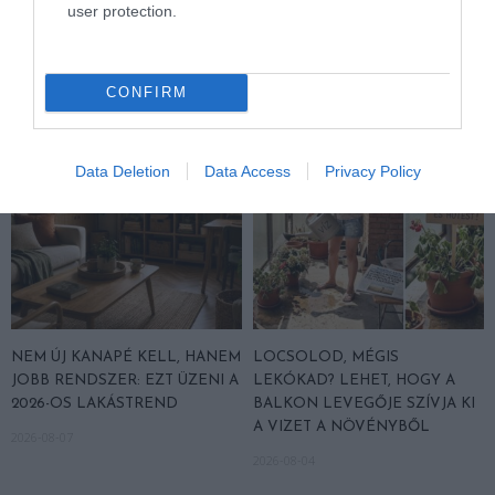
user protection.
KAPCSOLÓDÓ OLVASMÁNY
CONFIRM
Data Deletion
Data Access
Privacy Policy
NEM ÚJ KANAPÉ KELL, HANEM
LOCSOLOD, MÉGIS
JOBB RENDSZER: EZT ÜZENI A
LEKÓKAD? LEHET, HOGY A
2026-OS LAKÁSTREND
BALKON LEVEGŐJE SZÍVJA KI
A VIZET A NÖVÉNYBŐL
2026-08-07
2026-08-04