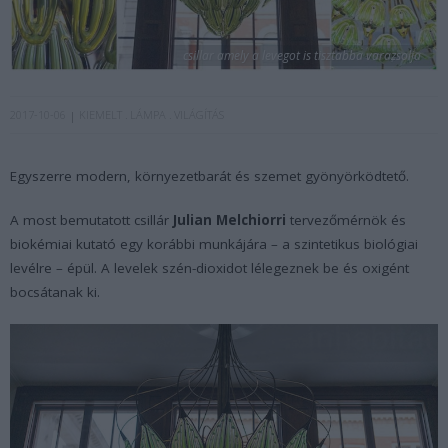
csillar amely a levegot is tisztabba varazsolja
2017-10-06
KIEMELT
LÁMPA
VILÁGÍTÁS
Egyszerre modern, környezetbarát és szemet gyönyörködtető.
A most bemutatott csillár
Julian Melchiorri
tervezőmérnök és
biokémiai kutató egy korábbi munkájára – a szintetikus biológiai
levélre – épül. A levelek szén-dioxidot lélegeznek be és oxigént
bocsátanak ki.