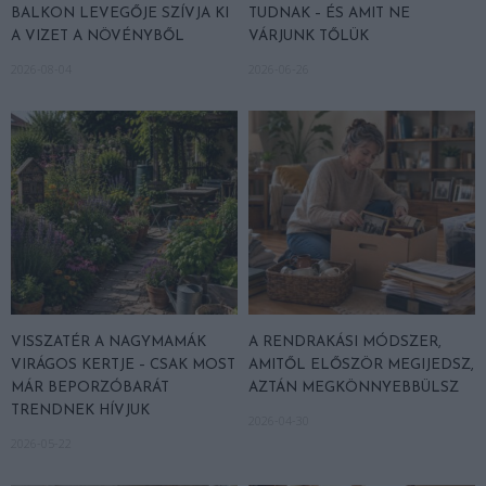
BALKON LEVEGŐJE SZÍVJA KI
TUDNAK – ÉS AMIT NE
A VIZET A NÖVÉNYBŐL
VÁRJUNK TŐLÜK
2026-08-04
2026-06-26
VISSZATÉR A NAGYMAMÁK
A RENDRAKÁSI MÓDSZER,
VIRÁGOS KERTJE – CSAK MOST
AMITŐL ELŐSZÖR MEGIJEDSZ,
MÁR BEPORZÓBARÁT
AZTÁN MEGKÖNNYEBBÜLSZ
TRENDNEK HÍVJUK
2026-04-30
2026-05-22