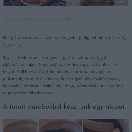
torott kaspo
2020-03-05
SZOBANÖVÉNY
ÚJRAHASZNOSÍTÁS
Eddig, ha összetört, a kukában végezte, pedig adhatunk neki még
egy esélyt.
Egy kis türelemmel, kézügyességgel és pár aprósággal
újjávarázsolhatjuk, hogy aztán a kertünk vagy lakásunk dísze
legyen. Kell hozzá virágföld, növények (moha, pozsgások,
páfrányok, törpe örökzöldek), illetve egyéb kiegészítők (kavics,
kőzúzalék, kerámia házikók stb.), hogy a fantáziánkat szabadon
engedve ilyet alkothassunk:
A törött darabokból készítünk egy alapot