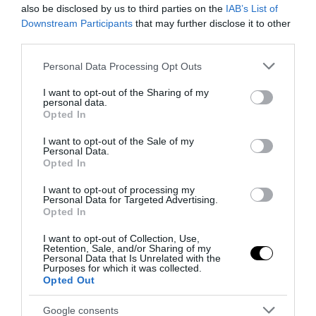
also be disclosed by us to third parties on the
IAB’s List of
Downstream Participants
that may further disclose it to other
third parties.
Please note that this website/app uses one or more Google
Personal Data Processing Opt Outs
services and may gather and store information including but
not limited to your visit or usage behaviour. You may click to
I want to opt-out of the Sharing of my
personal data.
grant or deny consent to Google and its third-party tags to
Opted In
use your data for below specified purposes in below Google
consent section.
I want to opt-out of the Sale of my
Personal Data.
Opted In
I want to opt-out of processing my
Personal Data for Targeted Advertising.
Opted In
I want to opt-out of Collection, Use,
Retention, Sale, and/or Sharing of my
Personal Data that Is Unrelated with the
Purposes for which it was collected.
Opted Out
Google consents