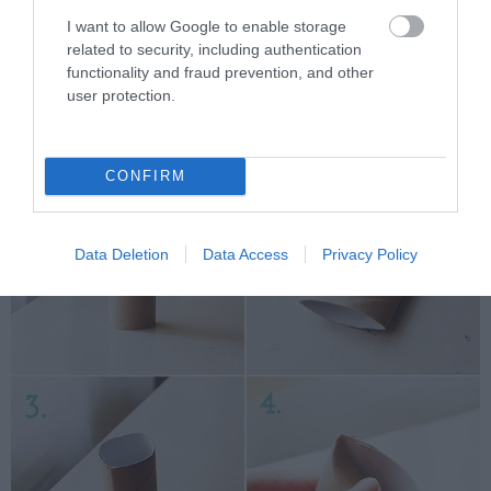
I want to allow Google to enable storage
related to security, including authentication
12. Pillanatok alatt összehajtogatható
functionality and fraud prevention, and other
instant ajándékdoboz
user protection.
CONFIRM
Data Deletion
Data Access
Privacy Policy