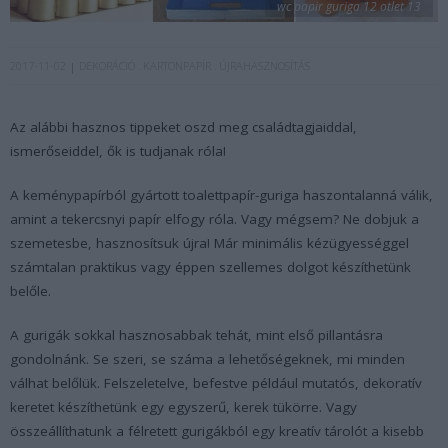
wc papir guriga 12 otlet 13
2017-11-02
DEKORÁCIÓ
KARTONPAPÍR
ÚJRAHASZNOSÍTÁS
Az alábbi hasznos tippeket oszd meg családtagjaiddal,
ismerőseiddel, ők is tudjanak róla!
A keménypapírból gyártott toalettpapír-guriga haszontalanná válik,
amint a tekercsnyi papír elfogy róla. Vagy mégsem? Ne dobjuk a
szemetesbe, hasznosítsuk újra! Már minimális kézügyességgel
számtalan praktikus vagy éppen szellemes dolgot készíthetünk
belőle.
A gurigák sokkal hasznosabbak tehát, mint első pillantásra
gondolnánk. Se szeri, se száma a lehetőségeknek, mi minden
válhat belőlük. Felszeletelve, befestve például mutatós, dekoratív
keretet készíthetünk egy egyszerű, kerek tükörre. Vagy
összeállíthatunk a félretett gurigákból egy kreatív tárolót a kisebb