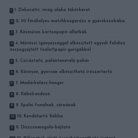
1. Dekoratív, virág alakú tükörkeret
2. 50 férőhelyes matchboxgarázs a gyerekszobába
3. Kézműves kartonpapír-állatkák
4. Művészi igényességgel elkészített egyedi falidísz
összegyűjtött toalettpapír-gurigákból
5. Csíráztató, palántanevelő pohár
6. Könnyen, gyorsan elkészíthető írószertartó
7. Madárkalács-henger
8. Kábelrendező
9. Spulni fonalnak, cérnának
10. Kendőtartó fiókba
11. Díszcsomagoló-bújtató