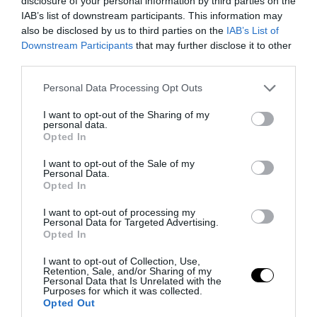
disclosure of your personal information by third parties on the
IAB’s list of downstream participants. This information may
also be disclosed by us to third parties on the
IAB’s List of
Downstream Participants
that may further disclose it to other
third parties.
Please note that this website/app uses one or more Google
Personal Data Processing Opt Outs
services and may gather and store information including but
not limited to your visit or usage behaviour. You may click to
I want to opt-out of the Sharing of my
personal data.
grant or deny consent to Google and its third-party tags to
Opted In
use your data for below specified purposes in below Google
consent section.
I want to opt-out of the Sale of my
Personal Data.
Opted In
I want to opt-out of processing my
Personal Data for Targeted Advertising.
Opted In
10. Kendőtartó fiókba
I want to opt-out of Collection, Use,
Retention, Sale, and/or Sharing of my
Personal Data that Is Unrelated with the
Purposes for which it was collected.
Opted Out