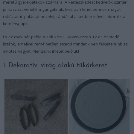
méretű gyerekjátékok számára. A kertészkedést kedvelők szintén
jó hasznát vehetik a gurigáknak: kiválóan lehet bennük magot
csíráztatni, palántát nevelni, ráadásul a kertben idővel lebomlik a
keménypapír.
És ez csak pár példa a sok közül. Következzen 12-es ötletadó
listánk, amellyel remélhetően sikerül mindenkiben felkeltenünk az
alkotás vágyát. Merítsünk ihletet belőlük!
1. Dekoratív, virág alakú tükörkeret