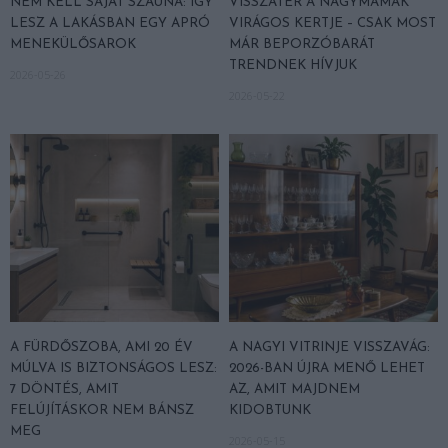
NEM KELL SAJÁT SZAUNA: ÍGY
VISSZATÉR A NAGYMAMÁK
LESZ A LAKÁSBAN EGY APRÓ
VIRÁGOS KERTJE – CSAK MOST
MENEKÜLŐSAROK
MÁR BEPORZÓBARÁT
TRENDNEK HÍVJUK
2026-05-26
2026-05-22
A FÜRDŐSZOBA, AMI 20 ÉV
A NAGYI VITRINJE VISSZAVÁG:
MÚLVA IS BIZTONSÁGOS LESZ:
2026-BAN ÚJRA MENŐ LEHET
7 DÖNTÉS, AMIT
AZ, AMIT MAJDNEM
FELÚJÍTÁSKOR NEM BÁNSZ
KIDOBTUNK
MEG
2026-05-15