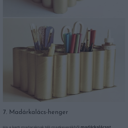
7. Madárkalács-henger
Ha a kerti madaraknak téli magkeverékből
madárkalácsot