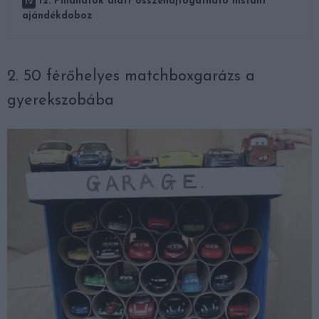
12. Pillanatok alatt összehajtogatható instant
ajándékdoboz
2. 50 férőhelyes matchboxgarázs a
gyerekszobába