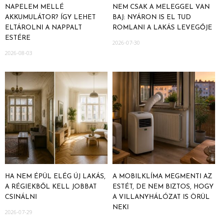
NAPELEM MELLÉ
NEM CSAK A MELEGGEL VAN
AKKUMULÁTOR? ÍGY LEHET
BAJ: NYÁRON IS EL TUD
ELTÁROLNI A NAPPALT
ROMLANI A LAKÁS LEVEGŐJE
ESTÉRE
2026-07-30
2026-08-03
HA NEM ÉPÜL ELÉG ÚJ LAKÁS,
A MOBILKLÍMA MEGMENTI AZ
A RÉGIEKBŐL KELL JOBBAT
ESTÉT, DE NEM BIZTOS, HOGY
CSINÁLNI
A VILLANYHÁLÓZAT IS ÖRÜL
NEKI
2026-07-29