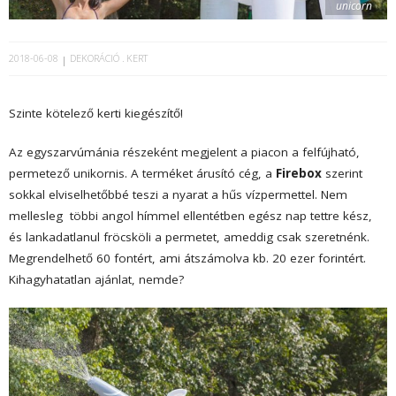
unicorn
2018-06-08
DEKORÁCIÓ
KERT
Szinte kötelező kerti kiegészítő!
Az egyszarvúmánia részeként megjelent a piacon a felfújható,
permetező unikornis. A terméket árusító cég, a
Firebox
szerint
sokkal elviselhetőbbé teszi a nyarat a hűs vízpermettel. Nem
mellesleg többi angol hímmel ellentétben egész nap tettre kész,
és lankadatlanul fröcsköli a permetet, ameddig csak szeretnénk.
Megrendelhető 60 fontért, ami átszámolva kb. 20 ezer forintért.
Kihagyhatatlan ajánlat, nemde?