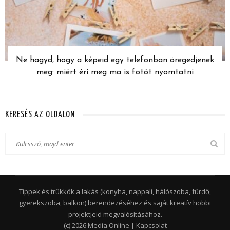
Ne hagyd, hogy a képeid egy telefonban öregedjenek
meg: miért éri meg ma is fotót nyomtatni
KERESÉS AZ OLDALON
Tippek és trükkök a lakás (konyha, nappali, hálószoba, fürdő,
gyerekszoba, balkon) berendezéséhez és saját kreatív hobbi
projektjeid megvalósításához.
(c) 2026 Media Online |
Kapcsolat