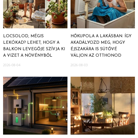
LOCSOLOD, MÉGIS
HŐKUPOLA A LAKÁSBAN: ÍGY
LEKÓKAD? LEHET, HOGY A
AKADÁLYOZD MEG, HOGY
BALKON LEVEGŐJE SZÍVJA KI
ÉJSZAKÁRA IS SÜTŐVÉ
A VIZET A NÖVÉNYBŐL
VÁLJON AZ OTTHONOD
2026-08-04
2026-08-03