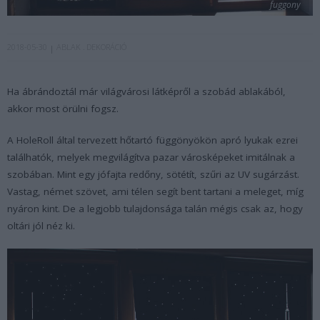
fuggony
2018-05-30
ABLAK
DEKORÁCIÓ
Ha ábrándoztál már világvárosi látképről a szobád ablakából,
akkor most örülni fogsz.
A HoleRoll által tervezett hőtartó függönyökön apró lyukak ezrei
találhatók, melyek megvilágítva pazar városképeket imitálnak a
szobában. Mint egy jófajta redőny, sötétít, szűri az UV sugárzást.
Vastag, német szövet, ami télen segít bent tartani a meleget, míg
nyáron kint. De a legjobb tulajdonsága talán mégis csak az, hogy
oltári jól néz ki.