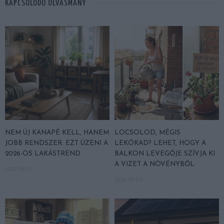
KAPCSOLÓDÓ OLVASMÁNY
NEM ÚJ KANAPÉ KELL, HANEM
LOCSOLOD, MÉGIS
JOBB RENDSZER: EZT ÜZENI A
LEKÓKAD? LEHET, HOGY A
2026-OS LAKÁSTREND
BALKON LEVEGŐJE SZÍVJA KI
A VIZET A NÖVÉNYBŐL
2026-08-07
2026-08-04