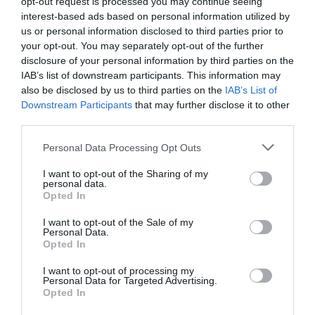
opt-out request is processed you may continue seeing
Szuper, ugye?
interest-based ads based on personal information utilized by
us or personal information disclosed to third parties prior to
Bővebben:
HoleRoll,
képek:
holeroll.com
your opt-out. You may separately opt-out of the further
disclosure of your personal information by third parties on the
IAB’s list of downstream participants. This information may
also be disclosed by us to third parties on the
IAB’s List of
Downstream Participants
that may further disclose it to other
third parties.
Please note that this website/app uses one or more Google
Personal Data Processing Opt Outs
services and may gather and store information including but
not limited to your visit or usage behaviour. You may click to
I want to opt-out of the Sharing of my
personal data.
grant or deny consent to Google and its third-party tags to
Opted In
use your data for below specified purposes in below Google
consent section.
I want to opt-out of the Sale of my
Personal Data.
Opted In
I want to opt-out of processing my
Personal Data for Targeted Advertising.
Opted In