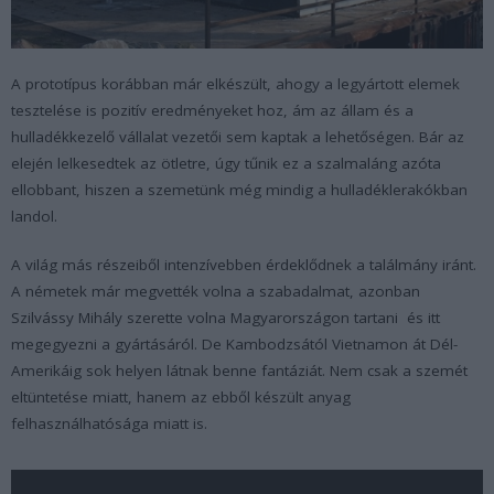
A prototípus korábban már elkészült, ahogy a legyártott elemek
tesztelése is pozitív eredményeket hoz, ám az állam és a
hulladékkezelő vállalat vezetői sem kaptak a lehetőségen. Bár az
elején lelkesedtek az ötletre, úgy tűnik ez a szalmaláng azóta
ellobbant, hiszen a szemetünk még mindig a hulladéklerakókban
landol.
A világ más részeiből intenzívebben érdeklődnek a találmány iránt.
A németek már megvették volna a szabadalmat, azonban
Szilvássy Mihály szerette volna Magyarországon tartani és itt
megegyezni a gyártásáról. De Kambodzsától Vietnamon át Dél-
Amerikáig sok helyen látnak benne fantáziát. Nem csak a szemét
eltüntetése miatt, hanem az ebből készült anyag
felhasználhatósága miatt is.