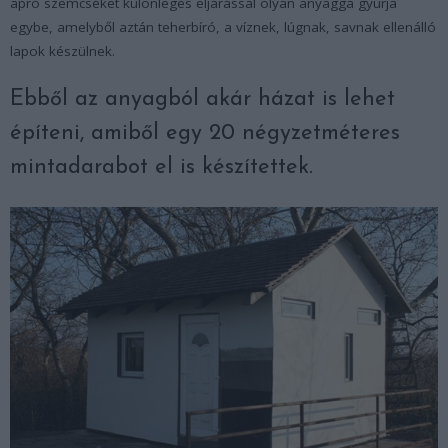
apró szemcséket különleges eljárással olyan anyaggá gyúrja
egybe, amelyből aztán teherbíró, a víznek, lúgnak, savnak ellenálló
lapok készülnek.
Ebből az anyagból akár házat is lehet
építeni, amiből egy 20 négyzetméteres
mintadarabot el is készítettek.