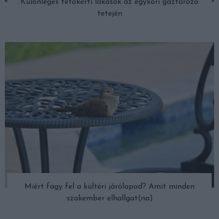
Különleges tetőkerti lakások az egykori gáztározó
tetején
Miért fagy fel a kültéri járólapod? Amit minden
szakember elhallgat(na)