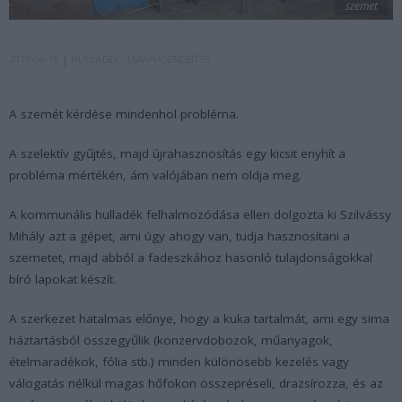
szemet
2019-06-18
HULLADÉK
ÚJRAHASZNOSÍTÁS
A szemét kérdése mindenhol probléma.
A szelektív gyűjtés, majd újrahasznosítás egy kicsit enyhít a
probléma mértékén, ám valójában nem oldja meg.
A kommunális hulladék felhalmozódása ellen dolgozta ki Szilvássy
Mihály azt a gépet, ami úgy ahogy van, tudja hasznosítani a
szemetet, majd abból a fadeszkához hasonló tulajdonságokkal
bíró lapokat készít.
A szerkezet hatalmas előnye, hogy a kuka tartalmát, ami egy sima
háztartásból összegyűlik (konzervdobozok, műanyagok,
ételmaradékok, fólia stb.) minden különösebb kezelés vagy
válogatás nélkül magas hőfokon összepréseli, drazsírozza, és az