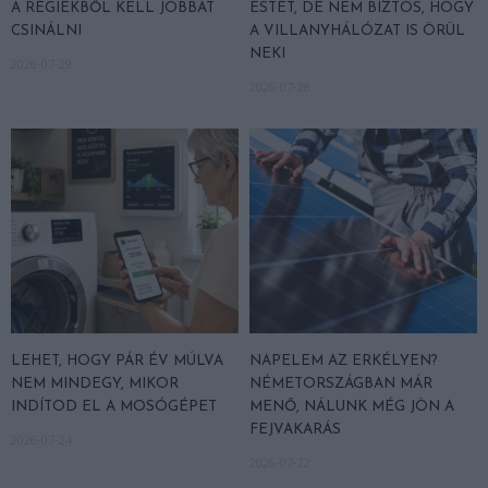
A RÉGIEKBŐL KELL JOBBAT
ESTÉT, DE NEM BIZTOS, HOGY
CSINÁLNI
A VILLANYHÁLÓZAT IS ÖRÜL
NEKI
2026-07-29
2026-07-28
LEHET, HOGY PÁR ÉV MÚLVA
NAPELEM AZ ERKÉLYEN?
NEM MINDEGY, MIKOR
NÉMETORSZÁGBAN MÁR
INDÍTOD EL A MOSÓGÉPET
MENŐ, NÁLUNK MÉG JÖN A
FEJVAKARÁS
2026-07-24
2026-07-22