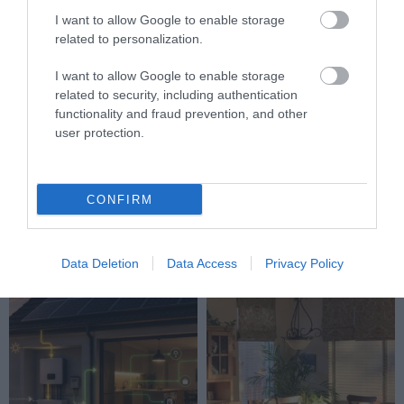
I want to allow Google to enable storage
related to personalization.
I want to allow Google to enable storage
related to security, including authentication
functionality and fraud prevention, and other
user protection.
LOCSOLOD, MÉGIS
HŐKUPOLA A LAKÁSBAN: ÍGY
LEKÓKAD? LEHET, HOGY A
AKADÁLYOZD MEG, HOGY
CONFIRM
BALKON LEVEGŐJE SZÍVJA KI
ÉJSZAKÁRA IS SÜTŐVÉ
A VIZET A NÖVÉNYBŐL
VÁLJON AZ OTTHONOD
2026-08-04
2026-08-03
Data Deletion
Data Access
Privacy Policy