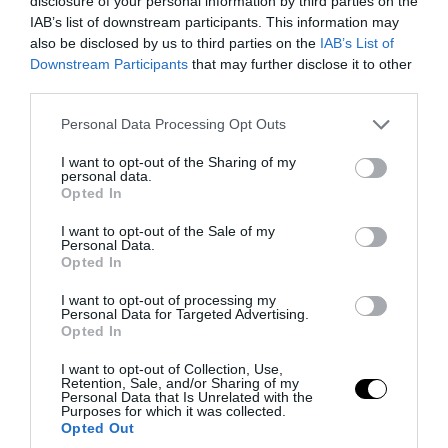
disclosure of your personal information by third parties on the
IAB’s list of downstream participants. This information may
12. Óvoda
also be disclosed by us to third parties on the
IAB’s List of
Downstream Participants
that may further disclose it to other
Építész: Tezuka Architects
third parties.
Japán
Please note that this website/app uses one or more Google
Personal Data Processing Opt Outs
services and may gather and store information including but
not limited to your visit or usage behaviour. You may click to
I want to opt-out of the Sharing of my
personal data.
grant or deny consent to Google and its third-party tags to
Opted In
use your data for below specified purposes in below Google
consent section.
I want to opt-out of the Sale of my
Personal Data.
Opted In
I want to opt-out of processing my
Personal Data for Targeted Advertising.
Opted In
I want to opt-out of Collection, Use,
Retention, Sale, and/or Sharing of my
Personal Data that Is Unrelated with the
Purposes for which it was collected.
Opted Out
Fotó: afilii.com