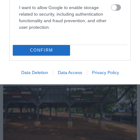
Fotó: archdaily.com
I want to allow Google to enable storage
related to security, including authentication
14. Baan Huay Sarn Yaw katasztrófa utáni
functionality and fraud prevention, and other
iskola
user protection.
Építész: Vin Varavarn Architects
CONFIRM
Chiang Rai, Thaiföld
Data Deletion
Data Access
Privacy Policy