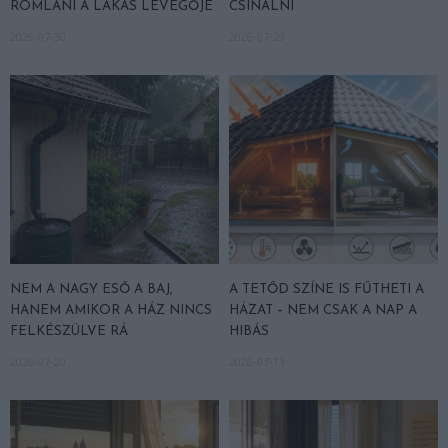
ROMLANI A LAKÁS LEVEGŐJE
CSINÁLNI
2026-07-30
2026-07-29
NEM A NAGY ESŐ A BAJ,
A TETŐD SZÍNE IS FŰTHETI A
HANEM AMIKOR A HÁZ NINCS
HÁZAT – NEM CSAK A NAP A
FELKÉSZÜLVE RÁ
HIBÁS
2026-07-20
2026-07-13