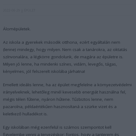
2022-08-29
ÉPÜLET
Álomépületek.
Az iskola a gyerekek második otthona, ezért egyáltalán nem
(lenne) mindegy, hogy milyen. Nem csak a tanárokra, az oktatás
színvonalára, a légkörre gondolunk, de magára az épületre is.
Milyen jó lenne, ha mindenki színes, vidám, levegős, tágas,
kényelmes, jól felszerelt iskolába járhatna!
Emellett ideális lenne, ha az épület megfelelne a környezetvédelmi
irányelveknek, lehetőleg minél kevesebb energiát használna fel,
mégis télen fűtene, nyáron hűtene. Tűzbiztos lenne, nem
pazarolna, példaértékűen hasznosítaná a szürke vizet és a
keletkező hulladékot is.
Egy iskolában még ezenfelül is számos szempontot kell
figyelembe venni a tervezéskor: fontos, hogy a tanterem és