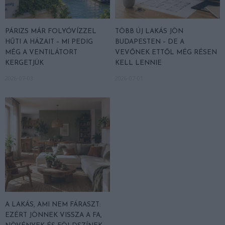
PÁRIZS MÁR FOLYÓVÍZZEL
TÖBB ÚJ LAKÁS JÖN
HŰTI A HÁZAIT – MI PEDIG
BUDAPESTEN – DE A
MÉG A VENTILÁTORT
VEVŐNEK ETTŐL MÉG RÉSEN
KERGETJÜK
KELL LENNIE
2026-07-03
2026-07-01
A LAKÁS, AMI NEM FÁRASZT:
EZÉRT JÖNNEK VISSZA A FA,