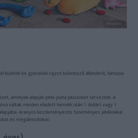
ikeapluss
ról küldtek be gyerekek rajzot különböző állatokról, fantázia
tízet, amelyek alapján pihe-puha plüssöket terveztek. A
óvá váltak; minden eladott termék után 1 dollárt vagy 1
alapjába. Aranyos kezdeményezés tüneményes játékokkal
sokat és megálmodóikat:
 éves)