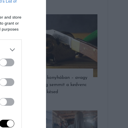
B’s List of
er and store
to grant or
ed purposes
Éles helyzet a konyhában – avagy
miért nem vág semmit a kedvenc
késed