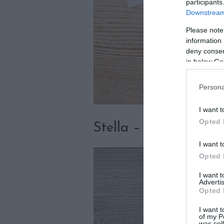
participants
Downstream 
Please note
information 
deny consent
in below Go
Persona
I want t
Opted 
Stella – Ciprus (7 év
I want t
Opted 
I want 
Advertis
Opted 
I want t
of my P
was col