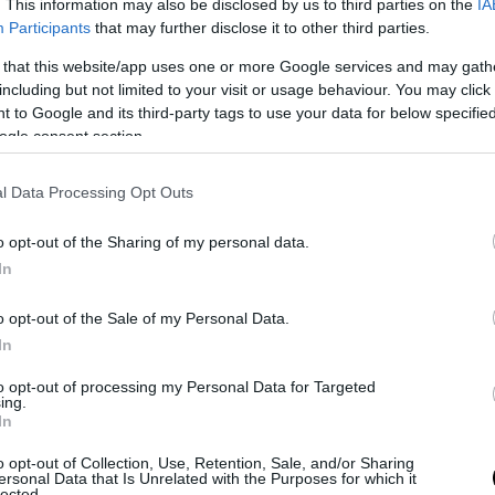
. This information may also be disclosed by us to third parties on the
IA
Participants
that may further disclose it to other third parties.
 that this website/app uses one or more Google services and may gath
including but not limited to your visit or usage behaviour. You may click 
 to Google and its third-party tags to use your data for below specifi
ogle consent section.
l Data Processing Opt Outs
o opt-out of the Sharing of my personal data.
In
es)
o opt-out of the Sale of my Personal Data.
In
to opt-out of processing my Personal Data for Targeted
ing.
In
o opt-out of Collection, Use, Retention, Sale, and/or Sharing
ersonal Data that Is Unrelated with the Purposes for which it
lected.