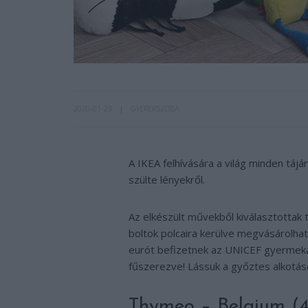
2020-01-23
GYEREKSZOBA
A IKEA felhívására a világ minden tájá
szülte lényekről.
Az elkészült művekből kiválasztottak 
boltok polcaira kerülve megvásárolhat
eurót befizetnek az UNICEF gyermek
fűszerezve! Lássuk a győztes alkotá
Thymeo – Belgium (4