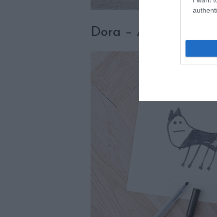
authenti
Dora – Anglia (7 éve