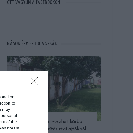
OTT VAGYUN A FACEBOOKON!
MÁSOK ÉPP EZT OLVASSÁK
sonal or
ection to
ou may
 personal
out of the
Semmi nem veszhet kárba:
 downstream
rusztikus kerítés régi ajtókból