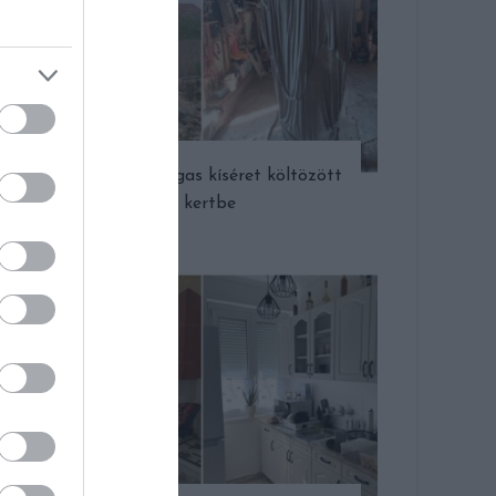
Két méter magas kíséret költözött
a kertbe