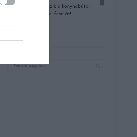
Ha nem tetszik a konyhabútor
színe, fesd át!
KERESÉS AZ OLDALON