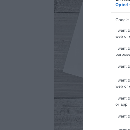
Opted 
Google 
I want t
web or d
I want t
purpose
I want 
I want t
web or d
I want t
or app.
I want t
I want t