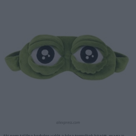
aliexpress.com
Aki nem találna kedvére valót a kész termékek között, maga is