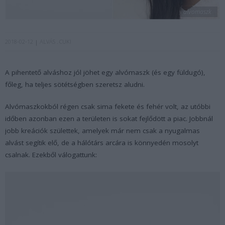
alvomaszk
2018-02-12
ALVÁS
CUKI
A pihentető alváshoz jól jöhet egy alvómaszk (és egy füldugó),
főleg, ha teljes sötétségben szeretsz aludni.
Alvómaszkokból régen csak sima fekete és fehér volt, az utóbbi
időben azonban ezen a területen is sokat fejlődött a piac. Jobbnál
jobb kreációk születtek, amelyek már nem csak a nyugalmas
alvást segítik elő, de a hálótárs arcára is könnyedén mosolyt
csalnak. Ezekből válogattunk: