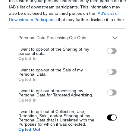
disclosure of your personal information by third parties on the
IAB’s list of downstream participants. This information may
also be disclosed by us to third parties on the
IAB’s List of
Downstream Participants
that may further disclose it to other
third parties.
Please note that this website/app uses one or more Google
Personal Data Processing Opt Outs
services and may gather and store information including but
not limited to your visit or usage behaviour. You may click to
I want to opt-out of the Sharing of my
personal data.
grant or deny consent to Google and its third-party tags to
Opted In
use your data for below specified purposes in below Google
consent section.
I want to opt-out of the Sale of my
Personal Data.
Opted In
I want to opt-out of processing my
Personal Data for Targeted Advertising.
Opted In
I want to opt-out of Collection, Use,
Retention, Sale, and/or Sharing of my
Personal Data that Is Unrelated with the
Purposes for which it was collected.
Opted Out