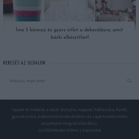
Íme 5 könnyű és gyors ötlet a dekorálásra, amit
bárki elkészíthet!
KERESÉS AZ OLDALON
Tippek és trükkök a lakás (konyha, nappali, hálószoba, fürdő,
gyerekszoba, balkon) berendezéséhez és saját kreatív hobbi
projektjeid megvalósításához.
(c) 2026 Media Online |
Kapcsolat