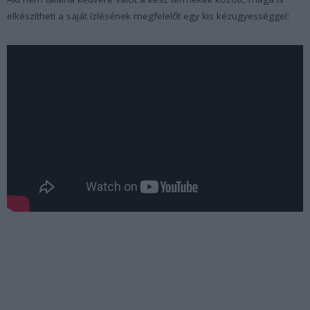
elkészítheti a saját ízlésének megfelelőt egy kis kézügyességgel: