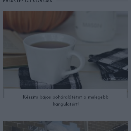
MÁSOK ÉPP EZT OLVASSÁK
Készíts bájos poháralátétet a melegebb
hangulatért!