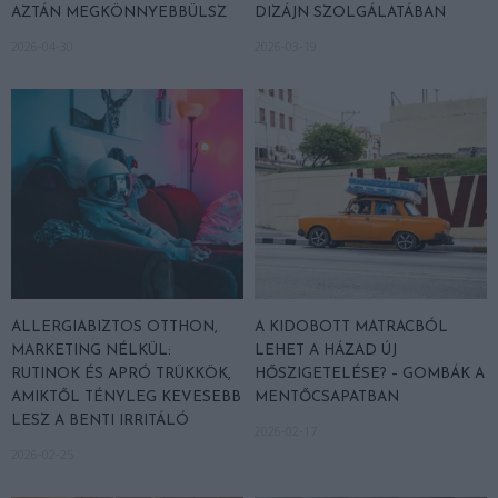
AZTÁN MEGKÖNNYEBBÜLSZ
DIZÁJN SZOLGÁLATÁBAN
2026-04-30
2026-03-19
ALLERGIABIZTOS OTTHON,
A KIDOBOTT MATRACBÓL
MARKETING NÉLKÜL:
LEHET A HÁZAD ÚJ
RUTINOK ÉS APRÓ TRÜKKÖK,
HŐSZIGETELÉSE? – GOMBÁK A
AMIKTŐL TÉNYLEG KEVESEBB
MENTŐCSAPATBAN
LESZ A BENTI IRRITÁLÓ
2026-02-17
2026-02-25