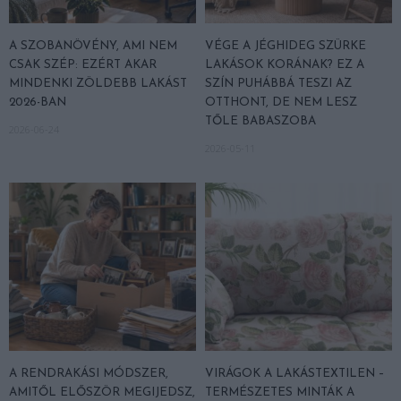
A SZOBANÖVÉNY, AMI NEM
VÉGE A JÉGHIDEG SZÜRKE
CSAK SZÉP: EZÉRT AKAR
LAKÁSOK KORÁNAK? EZ A
MINDENKI ZÖLDEBB LAKÁST
SZÍN PUHÁBBÁ TESZI AZ
2026-BAN
OTTHONT, DE NEM LESZ
TŐLE BABASZOBA
2026-06-24
2026-05-11
A RENDRAKÁSI MÓDSZER,
VIRÁGOK A LAKÁSTEXTILEN –
AMITŐL ELŐSZÖR MEGIJEDSZ,
TERMÉSZETES MINTÁK A