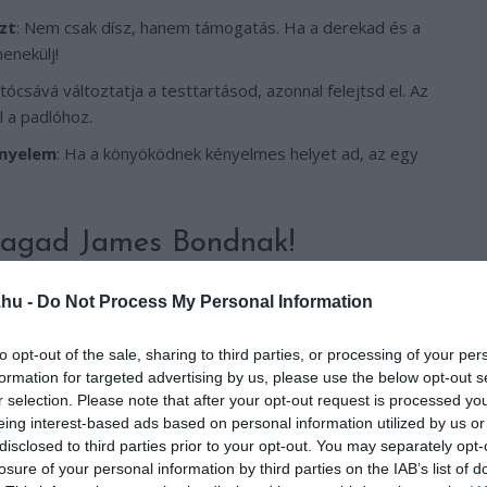
zt
: Nem csak dísz, hanem támogatás. Ha a derekad és a
enekülj!
 tócsává változtatja a testtartásod, azonnal felejtsd el. Az
l a padlóhoz.
ányelem
: Ha a könyöködnek kényelmes helyet ad, az egy
 magad James Bondnak!
, ki is kell próbálnod! Ülj bele, hintázz, tedd keresztbe a
.hu -
Do Not Process My Personal Information
e modelled. A jelszó: csak lazán!
to opt-out of the sale, sharing to third parties, or processing of your per
formation for targeted advertising by us, please use the below opt-out s
r selection. Please note that after your opt-out request is processed y
eing interest-based ads based on personal information utilized by us or
disclosed to third parties prior to your opt-out. You may separately opt-
losure of your personal information by third parties on the IAB’s list of