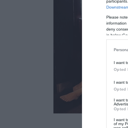
participants
Downstream 
Please note
information 
deny consent
in below Go
Persona
I want t
Opted 
I want t
Opted 
I want 
Advertis
Opted 
I want t
of my P
was col