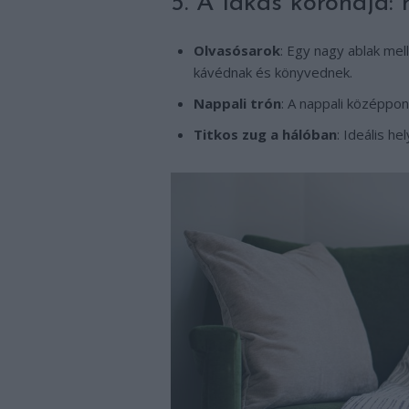
5. A lakás koronája: 
Olvasósarok
: Egy nagy ablak mell
kávédnak és könyvednek.
Nappali trón
: A nappali középpon
Titkos zug a hálóban
: Ideális h