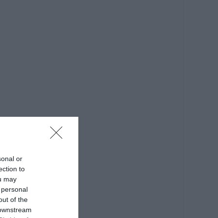
sonal or
ection to
ou may
 personal
out of the
 downstream