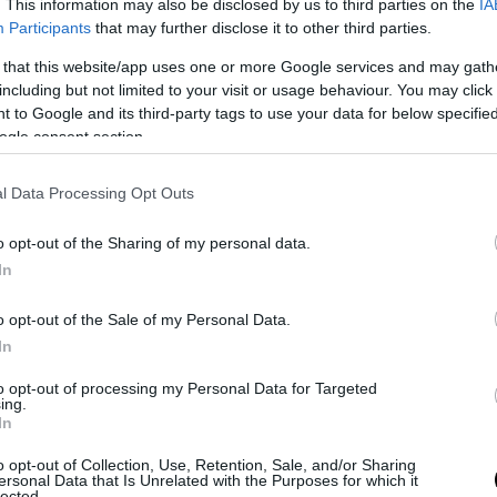
. This information may also be disclosed by us to third parties on the
IA
Participants
that may further disclose it to other third parties.
 that this website/app uses one or more Google services and may gath
including but not limited to your visit or usage behaviour. You may click 
 to Google and its third-party tags to use your data for below specifi
ogle consent section.
l Data Processing Opt Outs
o opt-out of the Sharing of my personal data.
In
o opt-out of the Sale of my Personal Data.
In
to opt-out of processing my Personal Data for Targeted
ing.
In
o opt-out of Collection, Use, Retention, Sale, and/or Sharing
Hogyan válassz fotelt
ersonal Data that Is Unrelated with the Purposes for which it
lected.