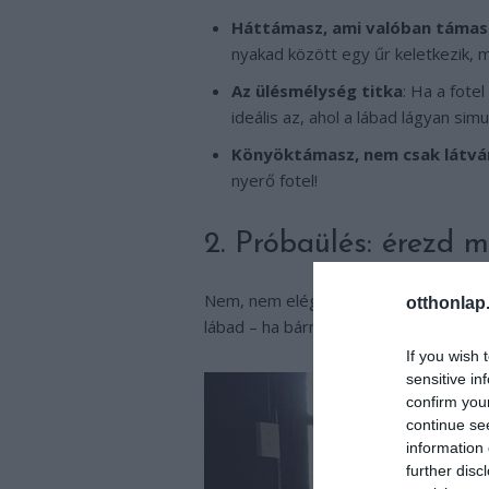
Háttámasz, ami valóban támas
nyakad között egy űr keletkezik, m
Az ülésmélység titka
: Ha a fotel
ideális az, ahol a lábad lágyan simu
Könyöktámasz, nem csak látv
nyerő fotel!
2. Próbaülés: érezd
Nem, nem elég csak ránézni egy fotelre
otthonlap
lábad – ha bármi fura, akkor az nem a t
If you wish 
sensitive in
confirm you
continue se
information 
further disc