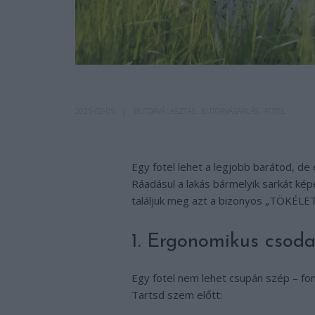
2025-02-05
BÚTORVÁLASZTÁS
BÚTORVÁSÁRLÁS
FOTEL
Egy fotel lehet a legjobb barátod, de 
Ráadásul a lakás bármelyik sarkát ké
találjuk meg azt a bizonyos „TÖKÉLET
1. Ergonomikus csoda
Egy fotel nem lehet csupán szép – fon
Tartsd szem előtt: