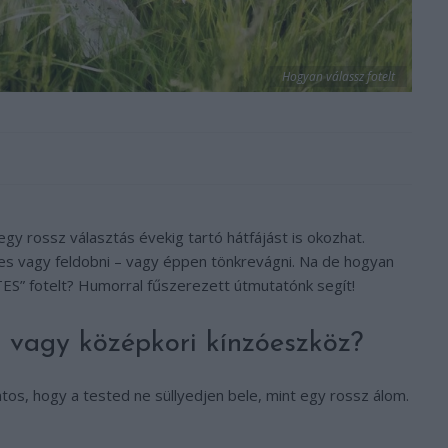
Hogyan válassz fotelt
egy rossz választás évekig tartó hátfájást is okozhat.
pes vagy feldobni – vagy éppen tönkrevágni. Na de hogyan
ES” fotelt? Humorral fűszerezett útmutatónk segít!
 vagy középkori kínzóeszköz?
tos, hogy a tested ne süllyedjen bele, mint egy rossz álom.