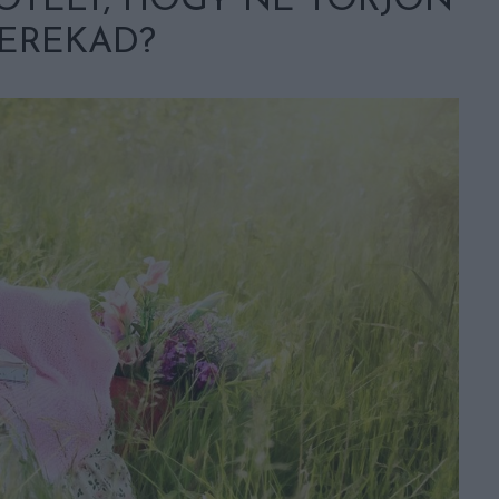
OTELT, HOGY NE TÖRJÖN
DEREKAD?