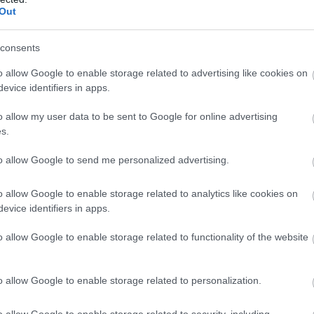
Out
a macskád is imádni fog (vagy
consents
o allow Google to enable storage related to advertising like cookies on
nyáron rádtapad, mint egy rossz film. A textil puha, de
evice identifiers in apps.
válassz, nehogy a fotel legyen a veszted.
o allow my user data to be sent to Google for online advertising
sgyereked vagy egy macskád, aki imád karmolni, a műanyag
s.
to allow Google to send me personalized advertising.
tözz ki miatta a nappaliból
o allow Google to enable storage related to analytics like cookies on
evice identifiers in apps.
tban, de nem biztos, hogy el fog férni a lakásodban. Kérdezd
n?
o allow Google to enable storage related to functionality of the website
o allow Google to enable storage related to personalization.
o allow Google to enable storage related to security, including