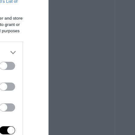
B’s List of
er and store
to grant or
ed purposes