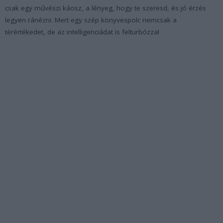
csak egy művészi káosz, a lényeg, hogy te szeresd, és jó érzés
legyen ránézni. Mert egy szép könyvespolc nemcsak a
térértékedet, de az intelligenciádat is felturbózza!