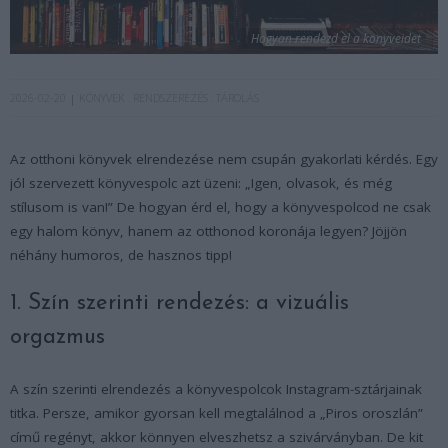
Hogyan rendezd el a könyveidet
2026-02-20
KÖNYVEK
RENDSZEREZÉS
TÁROLÁS
Az otthoni könyvek elrendezése nem csupán gyakorlati kérdés. Egy
jól szervezett könyvespolc azt üzeni: „Igen, olvasok, és még
stílusom is van!” De hogyan érd el, hogy a könyvespolcod ne csak
egy halom könyv, hanem az otthonod koronája legyen? Jöjjön
néhány humoros, de hasznos tipp!
1. Szín szerinti rendezés: a vizuális
orgazmus
A szín szerinti elrendezés a könyvespolcok Instagram-sztárjainak
titka. Persze, amikor gyorsan kell megtalálnod a „Piros oroszlán”
című regényt, akkor könnyen elveszhetsz a szivárványban. De kit