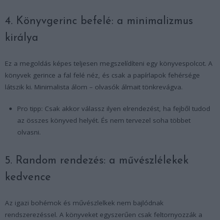
4. Könyvgerinc befelé: a minimalizmus
királya
Ez a megoldás képes teljesen megszelídíteni egy könyvespolcot. A
könyvek gerince a fal felé néz, és csak a papírlapok fehérsége
látszik ki. Minimalista álom – olvasók álmait tönkrevágva.
Pro tipp: Csak akkor válassz ilyen elrendezést, ha fejből tudod
az összes könyved helyét. És nem tervezel soha többet
olvasni.
5. Random rendezés: a művészlélekek
kedvence
Az igazi bohémok és művészlelkek nem bajlódnak
rendszerezéssel. A könyveket egyszerűen csak feltornyozzák a