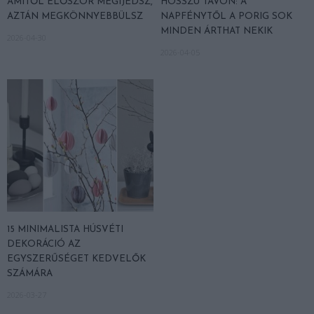
AMITŐL ELŐSZÖR MEGIJEDSZ,
HOSSZÚ TÁVON: A
AZTÁN MEGKÖNNYEBBÜLSZ
NAPFÉNYTŐL A PORIG SOK
MINDEN ÁRTHAT NEKIK
2026-04-30
2026-04-05
15 MINIMALISTA HÚSVÉTI
DEKORÁCIÓ AZ
EGYSZERŰSÉGET KEDVELŐK
SZÁMÁRA
2026-03-27