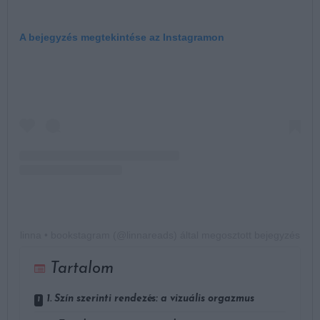
A bejegyzés megtekintése az Instagramon
linna • bookstagram (@linnareads) által megosztott bejegyzés
Tartalom
1. Szín szerinti rendezés: a vizuális orgazmus