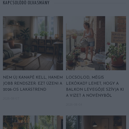
KAPCSOLÓDÓ OLVASMÁNY
NEM ÚJ KANAPÉ KELL, HANEM
LOCSOLOD, MÉGIS
JOBB RENDSZER: EZT ÜZENI A
LEKÓKAD? LEHET, HOGY A
2026-OS LAKÁSTREND
BALKON LEVEGŐJE SZÍVJA KI
A VIZET A NÖVÉNYBŐL
2026-08-07
2026-08-04