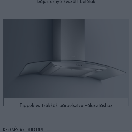
bájos ernyő készült belőlük
Tippek és trükkök páraelszívó választáshoz
KERESÉS AZ OLDALON