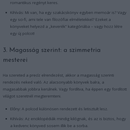
romantikus regényt keres.
Kihívás: Mi van, ha egy szakácskönyv egyben memoár is? Vagy
egy sci-fi, ami tele van filozófiai elméletekkel? Ezeket a
könyveket helyezd a „keverék” kategóriába – vagy hozz létre
egy új polcot!
3. Magasság szerint: a szimmetria
mesterei
Ha szereted a precíz elrendezést, akkor a magasság szerinti
rendezés neked való. Az alacsonyabb könyvek balra, a
magasabbak jobbra kerülnek. Vagy fordítva, ha éppen egy fordított
világot szeretnél megteremteni.
Előny: A polcod különösen rendezett és letisztult lesz.
Kihívás: Az enciklopédiák mindig kilógnak, és az is biztos, hogy
a kedvenc könyved sosem illik be a sorba.