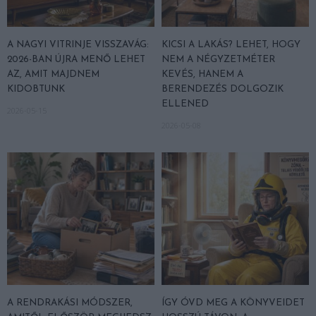
A NAGYI VITRINJE VISSZAVÁG:
KICSI A LAKÁS? LEHET, HOGY
2026-BAN ÚJRA MENŐ LEHET
NEM A NÉGYZETMÉTER
AZ, AMIT MAJDNEM
KEVÉS, HANEM A
KIDOBTUNK
BERENDEZÉS DOLGOZIK
ELLENED
2026-05-15
2026-05-08
A RENDRAKÁSI MÓDSZER,
ÍGY ÓVD MEG A KÖNYVEIDET