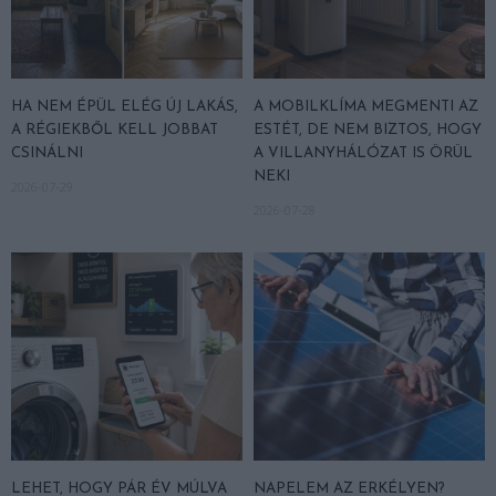
HA NEM ÉPÜL ELÉG ÚJ LAKÁS,
A MOBILKLÍMA MEGMENTI AZ
A RÉGIEKBŐL KELL JOBBAT
ESTÉT, DE NEM BIZTOS, HOGY
CSINÁLNI
A VILLANYHÁLÓZAT IS ÖRÜL
NEKI
2026-07-29
2026-07-28
LEHET, HOGY PÁR ÉV MÚLVA
NAPELEM AZ ERKÉLYEN?