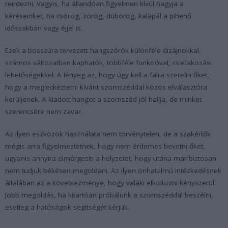
rendezni. Vagyis, ha állandóan figyelmen kívül hagyja a
kéréseinket, ha csörög, zörög, dübörög, kalapál a pihenő
időszakban vagy éjjel is.
Ezek a bosszúra tervezett hangszórók különféle dizájnokkal,
számos változatban kaphatók, többféle funkcióval, csatlakozási
lehetőségekkel. A lényeg az, hogy úgy kell a falra szerelni őket,
hogy a megleckéztetni kívánt szomszéddal közös elválasztóra
kerüljenek. A kiadott hangot a szomszéd jól hallja, de minket
szerencsére nem zavar.
Az ilyen eszközök használata nem törvénytelen, de a szakértők
mégis arra figyelmeztetnek, hogy nem érdemes bevetni őket,
ugyanis annyira elmérgesíti a helyzetet, hogy utána már biztosan
nem tudjuk békésen megoldani. Az ilyen önhatalmú intézkedésnek
általában az a következménye, hogy valaki elköltözni kényszerül.
Jobb megoldás, ha kitartóan próbálunk a szomszéddal beszélni,
esetleg a hatóságok segítségét kérjük.