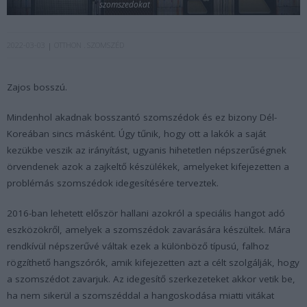
szomszedokat
2022-03-03
OTTHON
SZOMSZÉD
Zajos bosszú.
Mindenhol akadnak bosszantó szomszédok és ez bizony Dél-
Koreában sincs másként. Úgy tűnik, hogy ott a lakók a saját
kezükbe veszik az irányítást, ugyanis hihetetlen népszerűségnek
örvendenek azok a zajkeltő készülékek, amelyeket kifejezetten a
problémás szomszédok idegesítésére terveztek.
2016-ban lehetett először hallani azokról a speciális hangot adó
eszközökről, amelyek a szomszédok zavarására készültek. Mára
rendkívül népszerűvé váltak ezek a különböző típusú, falhoz
rögzíthető hangszórók, amik kifejezetten azt a célt szolgálják, hogy
a szomszédot zavarjuk. Az idegesítő szerkezeteket akkor vetik be,
ha nem sikerül a szomszéddal a hangoskodása miatti vitákat