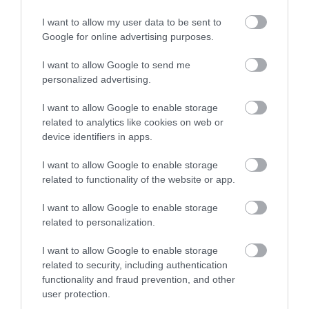
I want to allow my user data to be sent to
KAPCSOLÓDÓ OLVASMÁNY
Google for online advertising purposes.
I want to allow Google to send me
personalized advertising.
I want to allow Google to enable storage
related to analytics like cookies on web or
device identifiers in apps.
I want to allow Google to enable storage
related to functionality of the website or app.
I want to allow Google to enable storage
LOCSOLOD, MÉGIS
HŐKUPOLA A LAKÁSBAN: ÍGY
related to personalization.
LEKÓKAD? LEHET, HOGY A
AKADÁLYOZD MEG, HOGY
BALKON LEVEGŐJE SZÍVJA KI
ÉJSZAKÁRA IS SÜTŐVÉ
I want to allow Google to enable storage
A VIZET A NÖVÉNYBŐL
VÁLJON AZ OTTHONOD
related to security, including authentication
2026-08-04
2026-08-03
functionality and fraud prevention, and other
user protection.