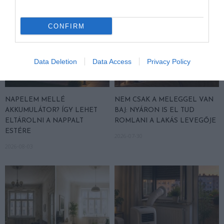
CONFIRM
Data Deletion
Data Access
Privacy Policy
NAPELEM MELLÉ
NEM CSAK A MELEGGEL VAN
AKKUMULÁTOR? ÍGY LEHET
BAJ: NYÁRON IS EL TUD
ELTÁROLNI A NAPPALT
ROMLANI A LAKÁS LEVEGŐJE
ESTÉRE
2026-07-30
2026-08-03