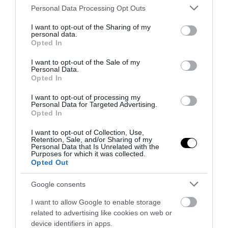
Please note that this website/app uses one or more Google
Personal Data Processing Opt Outs
services and may gather and store information including but
not limited to your visit or usage behaviour. You may click to
I want to opt-out of the Sharing of my
personal data.
grant or deny consent to Google and its third-party tags to
Opted In
use your data for below specified purposes in below Google
consent section.
I want to opt-out of the Sale of my
Personal Data.
Opted In
I want to opt-out of processing my
Personal Data for Targeted Advertising.
Opted In
I want to opt-out of Collection, Use,
18
Retention, Sale, and/or Sharing of my
Personal Data that Is Unrelated with the
Purposes for which it was collected.
Opted Out
MEGOSZTÁS
Google consents
OTTHON
SZOMSZÉD
TAGS :
I want to allow Google to enable storage
related to advertising like cookies on web or
device identifiers in apps.