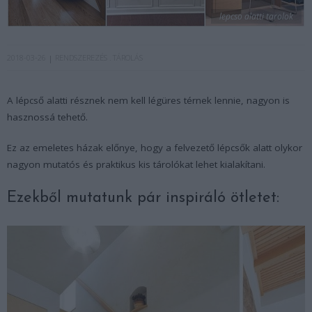
lepcso alatti tarolok
2018-03-26
RENDSZEREZÉS
TÁROLÁS
A lépcső alatti résznek nem kell légüres térnek lennie, nagyon is
hasznossá tehető.
Ez az emeletes házak előnye, hogy a felvezető lépcsők alatt olykor
nagyon mutatós és praktikus kis tárolókat lehet kialakítani.
Ezekből mutatunk pár inspiráló ötletet: