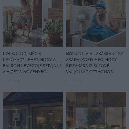
LOCSOLOD, MÉGIS
HŐKUPOLA A LAKÁSBAN: ÍGY
LEKÓKAD? LEHET, HOGY A
AKADÁLYOZD MEG, HOGY
BALKON LEVEGŐJE SZÍVJA KI
ÉJSZAKÁRA IS SÜTŐVÉ
A VIZET A NÖVÉNYBŐL
VÁLJON AZ OTTHONOD
2026-08-04
2026-08-03