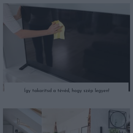
Így takarítsd a tévéd, hogy szép legyen!