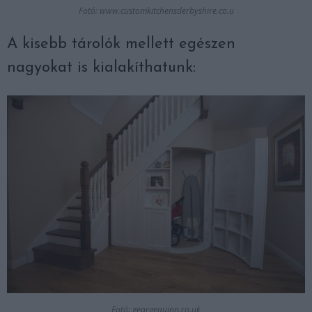
Fotó: www.customkitchensderbyshire.co.u
A kisebb tárolók mellett egészen
nagyokat is kialakíthatunk:
Fotó: georgequinn.co.uk