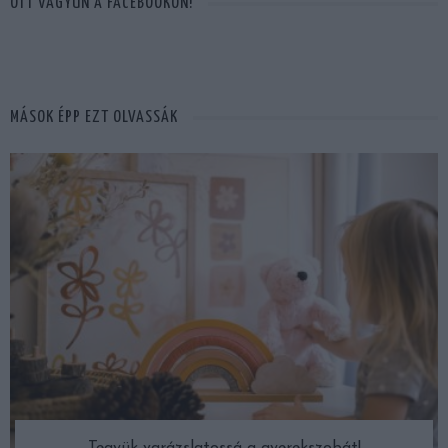
OTT VAGYUN A FACEBOOKON!
MÁSOK ÉPP EZT OLVASSÁK
Tegyük varázslatossá a gyerekszobát!