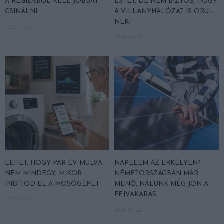
A RÉGIEKBŐL KELL JOBBAT
ESTÉT, DE NEM BIZTOS, HOGY
CSINÁLNI
A VILLANYHÁLÓZAT IS ÖRÜL
NEKI
2026-07-29
2026-07-28
LEHET, HOGY PÁR ÉV MÚLVA
NAPELEM AZ ERKÉLYEN?
NEM MINDEGY, MIKOR
NÉMETORSZÁGBAN MÁR
INDÍTOD EL A MOSÓGÉPET
MENŐ, NÁLUNK MÉG JÖN A
FEJVAKARÁS
2026-07-24
2026-07-22