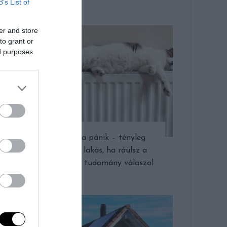
B’s List of
er and store
to grant or
ed purposes
Fűtésszámla pánik – tényleg
melegebb a lakás, ha ráülsz a
radiátorra? A tudomány válaszol