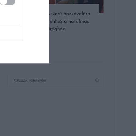
Csupán 4 egyszerű hozzávalóra
van szükség ehhez a hatalmas
virághoz
KERESÉS AZ OLDALON