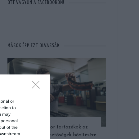
OTT VAGYUN A FACEBOOKON!
MÁSOK ÉPP EZT OLVASSÁK
sonal or
ection to
ou may
 personal
out of the
Kompresszor tartozékok az
 downstream
alkalmazási lehetőségek bővítésére