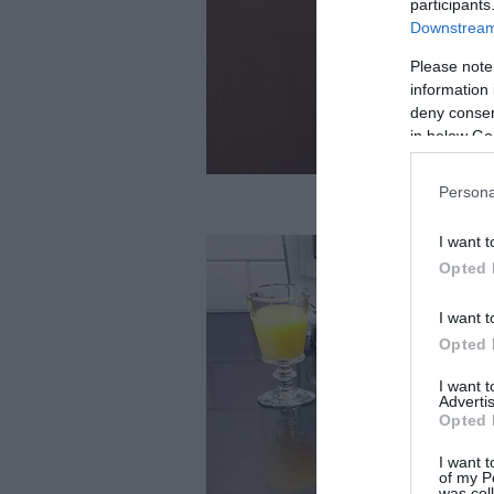
participants
Downstream 
Please note
information 
deny consent
in below Go
Persona
I want t
Opted 
I want t
Opted 
I want 
Advertis
Opted 
I want t
of my P
was col