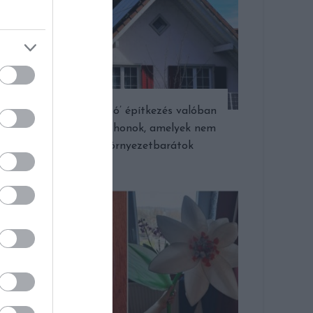
A ‘fenntartható’ építkezés valóban
az? – Zöld otthonok, amelyek nem
is olyan környezetbarátok