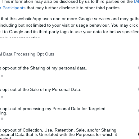
. This information may also be disclosed by us to third parties on the
IA
Participants
that may further disclose it to other third parties.
 that this website/app uses one or more Google services and may gath
including but not limited to your visit or usage behaviour. You may click 
 to Google and its third-party tags to use your data for below specifi
ogle consent section.
l Data Processing Opt Outs
Fotó: decoist.com
o opt-out of the Sharing of my personal data.
In
o opt-out of the Sale of my Personal Data.
In
to opt-out of processing my Personal Data for Targeted
ing.
In
o opt-out of Collection, Use, Retention, Sale, and/or Sharing
ersonal Data that Is Unrelated with the Purposes for which it
lected.