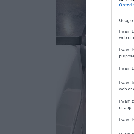
Opted 
Google 
I want t
web or d
I want t
purpose
I want 
I want t
web or d
I want t
or app.
I want t
I want t