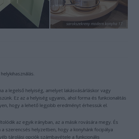
sarokszekreny modern konyha 17
 helykihasználás.
a legelső helyiség, amelyet lakásvásárláskor vagy
zünk. Ez az a helyiség ugyanis, ahol forma és funkcionalitás
gyen, hogy a lehető legjobb eredményt érhessük el.
tolódik az egyik irányban, az a másik rovására megy. És
 a szerencsés helyzetben, hogy a konyhánk focipálya
yéb tárolási opciók számbavétele a funkcionális