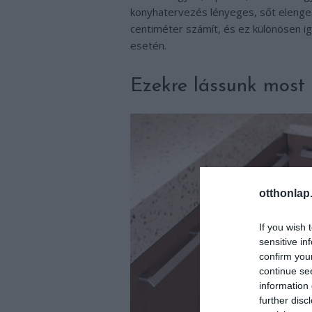
konyhatervezés lényeges, sőt elenge
centiméter számít, és ez különösen ig
esetén.
Ezekre lássunk most 1
otthonlap
If you wish 
sensitive in
confirm you
continue se
information 
further disc