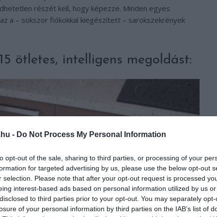
dhetetlen részét kell, hogy képezze. Minden egyes
az a – sokszor fiókokkal kiegészített – sarokszekrények
5 ötletes, intelligens megoldást:
.hu -
Do Not Process My Personal Information
to opt-out of the sale, sharing to third parties, or processing of your per
formation for targeted advertising by us, please use the below opt-out s
r selection. Please note that after your opt-out request is processed y
eing interest-based ads based on personal information utilized by us or
disclosed to third parties prior to your opt-out. You may separately opt-
losure of your personal information by third parties on the IAB’s list of