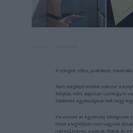
2017-12-19
EGYEDI BÚTOR
A szlogen: stílus, praktikum, maximális
Nem meglepő módon sokszor a konyha 
felújítás előtt alaposan szemügyre ves
tökéletes egyensúlyban kell, hogy le
Ha viszont az egyensúly túlságosan el
mivel a legtöbben nem vagyunk abban
méretű legyen, a polcok, fiókok és eg