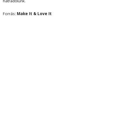
hátradőlünk.
Forrás:
Make It & Love It