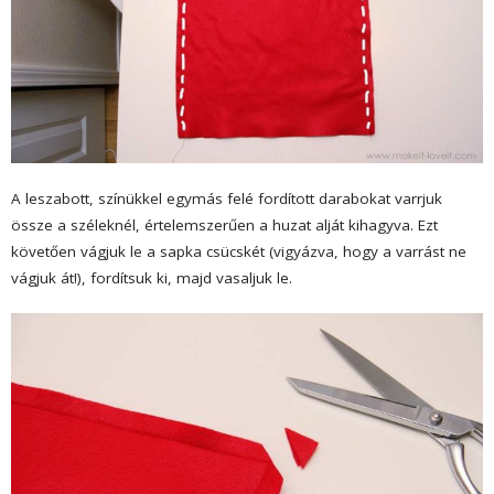
A leszabott, színükkel egymás felé fordított darabokat varrjuk
össze a széleknél, értelemszerűen a huzat alját kihagyva. Ezt
követően vágjuk le a sapka csücskét (vigyázva, hogy a varrást ne
vágjuk át!), fordítsuk ki, majd vasaljuk le.