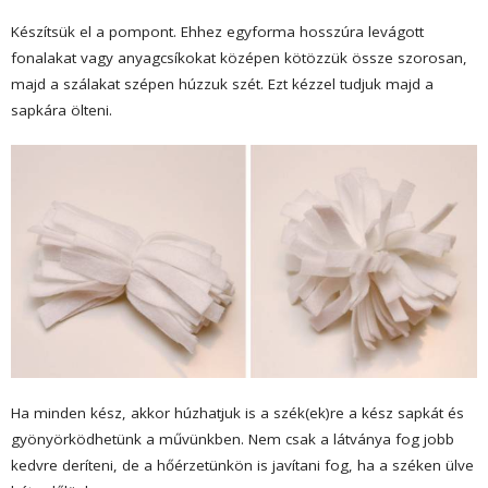
Készítsük el a pompont. Ehhez egyforma hosszúra levágott
fonalakat vagy anyagcsíkokat középen kötözzük össze szorosan,
majd a szálakat szépen húzzuk szét. Ezt kézzel tudjuk majd a
sapkára ölteni.
Ha minden kész, akkor húzhatjuk is a szék(ek)re a kész sapkát és
gyönyörködhetünk a művünkben. Nem csak a látványa fog jobb
kedvre deríteni, de a hőérzetünkön is javítani fog, ha a széken ülve