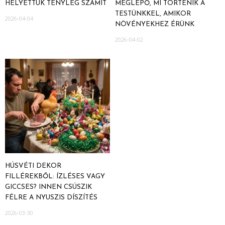
HELYETTÜK TÉNYLEG SZÁMÍT
MEGLEPŐ, MI TÖRTÉNIK A
TESTÜNKKEL, AMIKOR
2026-04-04
NÖVÉNYEKHEZ ÉRÜNK
2026-04-02
HÚSVÉTI DEKOR
FILLÉREKBŐL: ÍZLÉSES VAGY
GICCSES? INNEN CSÚSZIK
FÉLRE A NYUSZIS DÍSZÍTÉS
2026-03-30