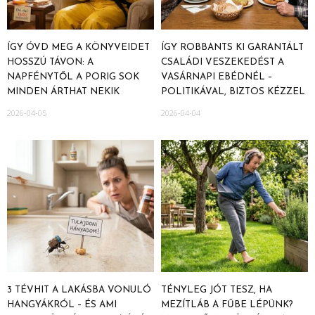
ÍGY ÓVD MEG A KÖNYVEIDET
ÍGY ROBBANTS KI GARANTÁLT
HOSSZÚ TÁVON: A
CSALÁDI VESZEKEDÉST A
NAPFÉNYTŐL A PORIG SOK
VASÁRNAPI EBÉDNÉL –
MINDEN ÁRTHAT NEKIK
POLITIKÁVAL, BIZTOS KÉZZEL
2026-04-05
2026-04-04
3 TÉVHIT A LAKÁSBA VONULÓ
TÉNYLEG JÓT TESZ, HA
HANGYÁKRÓL – ÉS AMI
MEZÍTLÁB A FŰBE LÉPÜNK?