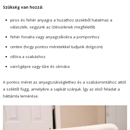
Szükség van hozzá:
piros és fehér anyagra a huzathoz (ezekből hatalmas a
választék, vegyünk az ízlésünknek megfelelőt)
fehér fonalra vagy anyagcsíkokra a pomponhoz
centire (hogy pontos méretekkel tudjunk dolgozni)
ollóra a szabáshoz
varrógépre vagy tűre és cérnára
A pontos méret az anyagszükséglethez és a szabásmintához attól
a széktől függ, amelyikre a sapkát szánjuk. Így az első feladat a
háttámla lemérése.