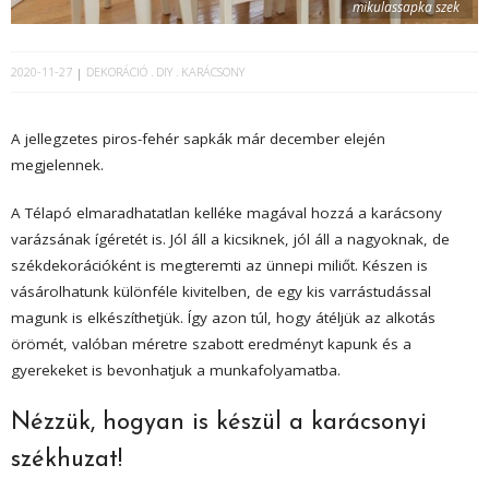
mikulassapka szek
2020-11-27
DEKORÁCIÓ
DIY
KARÁCSONY
A jellegzetes piros-fehér sapkák már december elején
megjelennek.
A Télapó elmaradhatatlan kelléke magával hozzá a karácsony
varázsának ígéretét is. Jól áll a kicsiknek, jól áll a nagyoknak, de
székdekorációként is megteremti az ünnepi miliőt. Készen is
vásárolhatunk különféle kivitelben, de egy kis varrástudással
magunk is elkészíthetjük. Így azon túl, hogy átéljük az alkotás
örömét, valóban méretre szabott eredményt kapunk és a
gyerekeket is bevonhatjuk a munkafolyamatba.
Nézzük, hogyan is készül a karácsonyi
székhuzat!