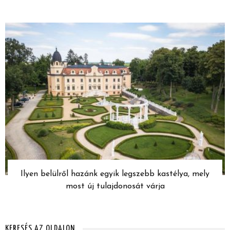
Ilyen belülről hazánk egyik legszebb kastélya, mely
most új tulajdonosát várja
KERESÉS AZ OLDALON