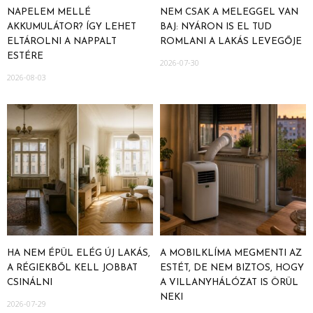
NAPELEM MELLÉ
NEM CSAK A MELEGGEL VAN
AKKUMULÁTOR? ÍGY LEHET
BAJ: NYÁRON IS EL TUD
ELTÁROLNI A NAPPALT
ROMLANI A LAKÁS LEVEGŐJE
ESTÉRE
2026-07-30
2026-08-03
HA NEM ÉPÜL ELÉG ÚJ LAKÁS,
A MOBILKLÍMA MEGMENTI AZ
A RÉGIEKBŐL KELL JOBBAT
ESTÉT, DE NEM BIZTOS, HOGY
CSINÁLNI
A VILLANYHÁLÓZAT IS ÖRÜL
NEKI
2026-07-29