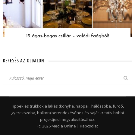
19 ágas-bogas csillár – valódi faágból!
KERESÉS AZ OLDALON
Tippek és trükkök a lakás (konyha, nappali, hálószoba, fürdő,
gyerekszoba, balkon) berendezéséhez és saját kreatív hobbi
projektjeid megvalósításához.
(c) 2026 Media Online |
Kapcsolat