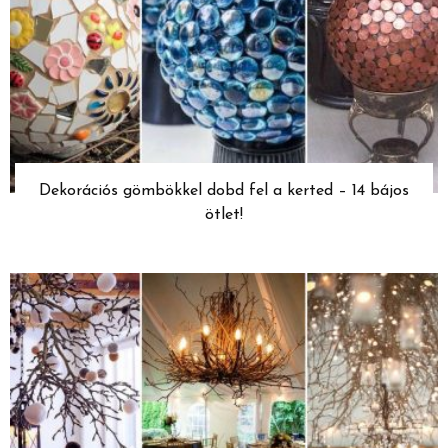
Dekorációs gömbökkel dobd fel a kerted – 14 bájos
ötlet!