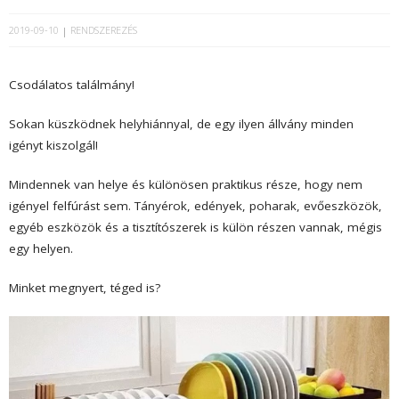
2019-09-10
RENDSZEREZÉS
Csodálatos találmány!
Sokan küszködnek helyhiánnyal, de egy ilyen állvány minden
igényt kiszolgál!
Mindennek van helye és különösen praktikus része, hogy nem
igényel felfúrást sem. Tányérok, edények, poharak, evőeszközök,
egyéb eszközök és a tisztítószerek is külön részen vannak, mégis
egy helyen.
Minket megnyert, téged is?