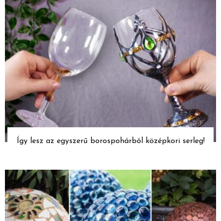
Így lesz az egyszerű borospohárból középkori serleg!