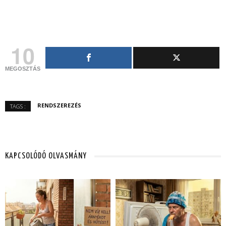
10
MEGOSZTÁS
RENDSZEREZÉS
TAGS :
KAPCSOLÓDÓ OLVASMÁNY