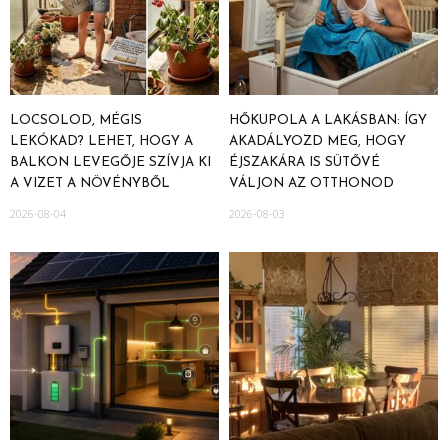
LOCSOLOD, MÉGIS
HŐKUPOLA A LAKÁSBAN: ÍGY
LEKÓKAD? LEHET, HOGY A
AKADÁLYOZD MEG, HOGY
BALKON LEVEGŐJE SZÍVJA KI
ÉJSZAKÁRA IS SÜTŐVÉ
A VIZET A NÖVÉNYBŐL
VÁLJON AZ OTTHONOD
2026-08-04
2026-08-03