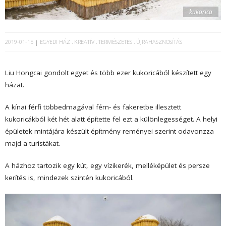
kukorica
2019-01-15
EGYEDI HÁZ
KREATÍV
TERMÉSZETES
ÚJRAHASZNOSÍTÁS
Liu Hongcai gondolt egyet és több ezer kukoricából készített egy
házat.
A kínai férfi többedmagával fém- és fakeretbe illesztett
kukoricákból két hét alatt építette fel ezt a különlegességet. A helyi
épületek mintájára készült építmény reményei szerint odavonzza
majd a turistákat.
A házhoz tartozik egy kút, egy vízikerék, melléképület és persze
kerítés is, mindezek szintén kukoricából.