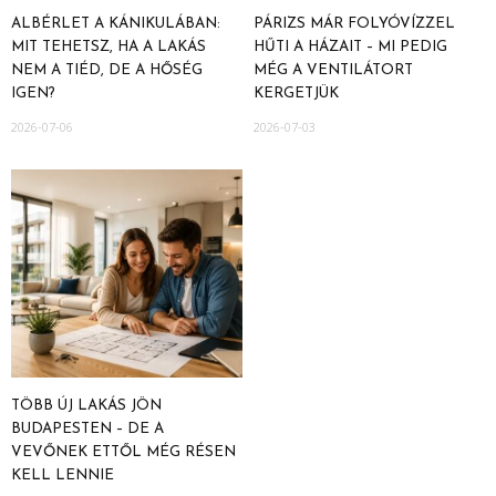
ALBÉRLET A KÁNIKULÁBAN:
PÁRIZS MÁR FOLYÓVÍZZEL
MIT TEHETSZ, HA A LAKÁS
HŰTI A HÁZAIT – MI PEDIG
NEM A TIÉD, DE A HŐSÉG
MÉG A VENTILÁTORT
IGEN?
KERGETJÜK
2026-07-06
2026-07-03
TÖBB ÚJ LAKÁS JÖN
BUDAPESTEN – DE A
VEVŐNEK ETTŐL MÉG RÉSEN
KELL LENNIE