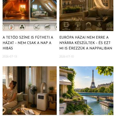
A TETŐD SZÍNE IS FŰTHETI A
EURÓPA HÁZAI NEM ERRE A
HÁZAT – NEM CSAK A NAP A
NYÁRRA KÉSZÜLTEK – ÉS EZT
HIBÁS
MI IS ÉREZZÜK A NAPPALIBAN
2026-07-13
2026-07-10