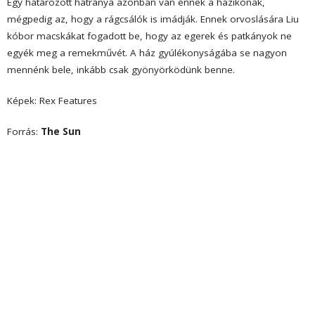
Egy határozott hátránya azonban van ennek a házikónak,
mégpedig az, hogy a rágcsálók is imádják. Ennek orvoslására Liu
kóbor macskákat fogadott be, hogy az egerek és patkányok ne
egyék meg a remekművét. A ház gyúlékonyságába se nagyon
mennénk bele, inkább csak gyönyörködünk benne.
Képek: Rex Features
Forrás:
The Sun