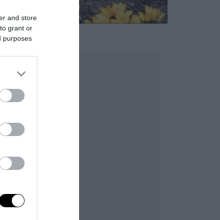
er and store
to grant or
ed purposes