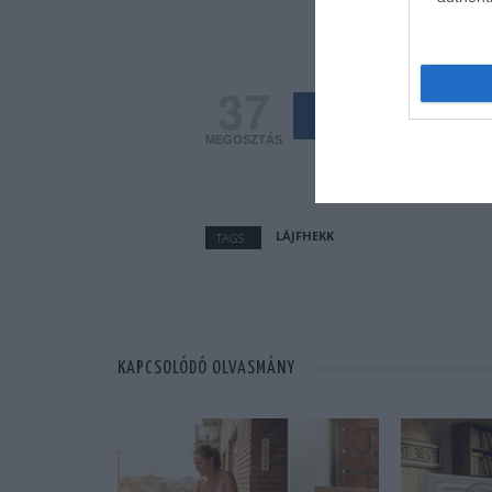
37
Share
MEGOSZTÁS
LÁJFHEKK
TAGS :
KAPCSOLÓDÓ OLVASMÁNY