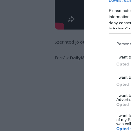
Downstream 
Please note
information 
deny consent
in below Go
Szerinted jó ötlet?
Persona
I want t
Forrás:
DailyMail
Opted 
I want t
Opted 
I want 
Advertis
Opted 
I want t
of my P
was col
Opted 