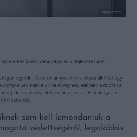
mancurtain
 a következőkben bemutatjuk az új fejlesztésüket.
tegen egyedül. Ott nem annyira dívik a közös albérlet, így
soportja a Leo Palace 21 nevű cégnek, akik piacra dobták a
üggönyön) elnevezésű védelmi rendszerüket. Ez lényegében
érfi sziluettje.
őknek sem kell lemondaniuk a
mogató védettségéről, legalábbis