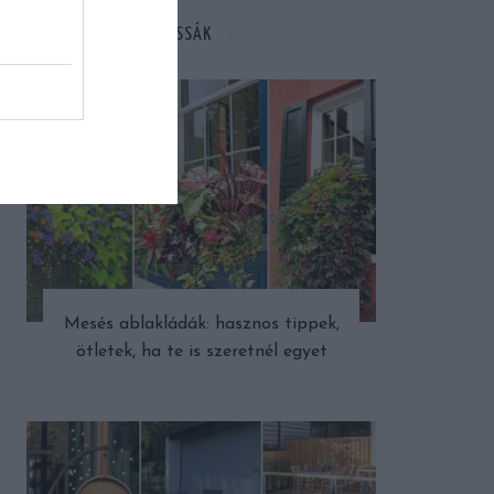
MÁSOK ÉPP EZT OLVASSÁK
Mesés ablakládák: hasznos tippek,
ötletek, ha te is szeretnél egyet