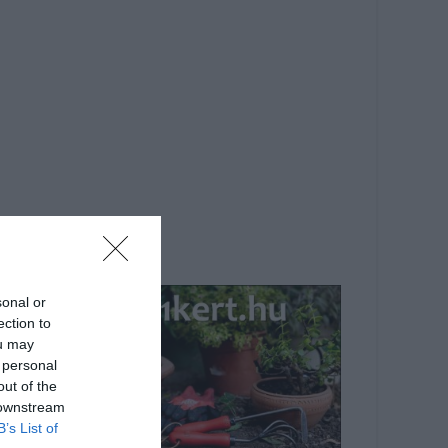
sonal or
ection to
ou may
 personal
out of the
 downstream
B’s List of