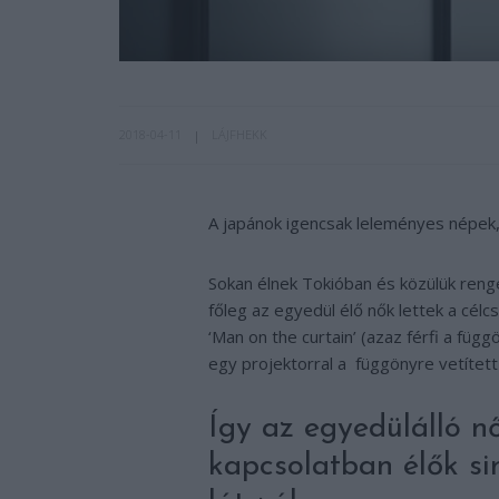
2018-04-11
LÁJFHEKK
A japánok igencsak leleményes népek,
Sokan élnek Tokióban és közülük renge
főleg az egyedül élő nők lettek a célc
‘Man on the curtain’ (azaz férfi a f
egy projektorral a függönyre vetített f
Így az egyedülálló n
kapcsolatban élők si