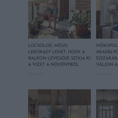
LOCSOLOD, MÉGIS
HŐKUPOLA
LEKÓKAD? LEHET, HOGY A
AKADÁLYO
BALKON LEVEGŐJE SZÍVJA KI
ÉJSZAKÁR
A VIZET A NÖVÉNYBŐL
VÁLJON 
2026-08-04
2026-08-03