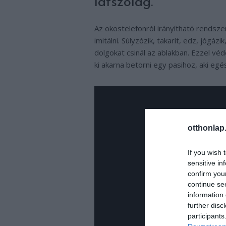
látszólag.
Az okostelefonról irányítható rendsze
imitálni. Súlyzózik, takarít, edz, jógáz
dolgokat csinál az ablakban. Ezzel v
ki akarna betörni egy pasihoz, aki egé
otthonlap
If you wish 
sensitive in
confirm you
continue se
information 
further disc
participants