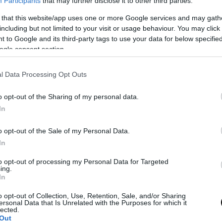
Participants
that may further disclose it to other third parties.
 that this website/app uses one or more Google services and may gath
including but not limited to your visit or usage behaviour. You may click 
 to Google and its third-party tags to use your data for below specifi
ogle consent section.
l Data Processing Opt Outs
o opt-out of the Sharing of my personal data.
In
o opt-out of the Sale of my Personal Data.
In
to opt-out of processing my Personal Data for Targeted
ing.
In
o opt-out of Collection, Use, Retention, Sale, and/or Sharing
ersonal Data that Is Unrelated with the Purposes for which it
lected.
Out