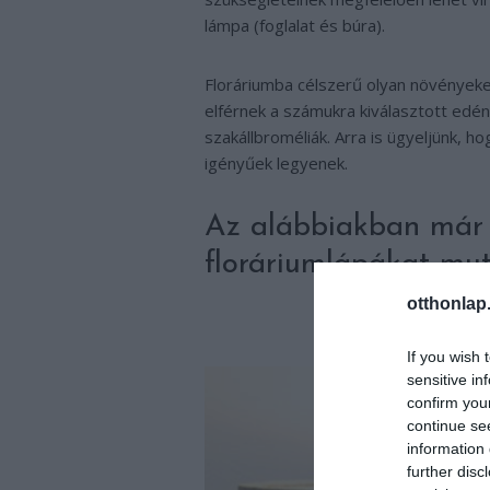
lámpa (foglalat és búra).
Floráriumba célszerű olyan növényeket
elférnek a számukra kiválasztott edén
szakállbroméliák. Arra is ügyeljünk, 
igényűek legyenek.
Az alábbiakban már 
floráriumlápákat mut
otthonlap
If you wish 
sensitive in
confirm you
continue se
information 
further disc