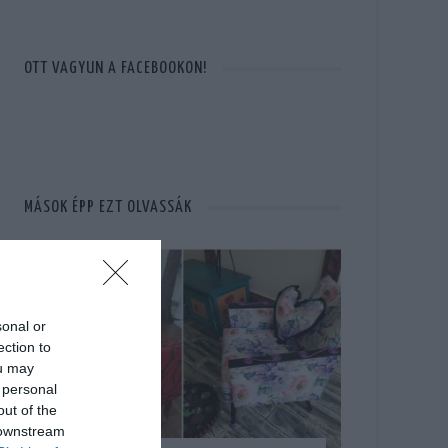
OTT VAGYUN A FACEBOOKON!
MÁSOK ÉPP EZT OLVASSÁK
sonal or
ection to
ou may
 personal
out of the
 downstream