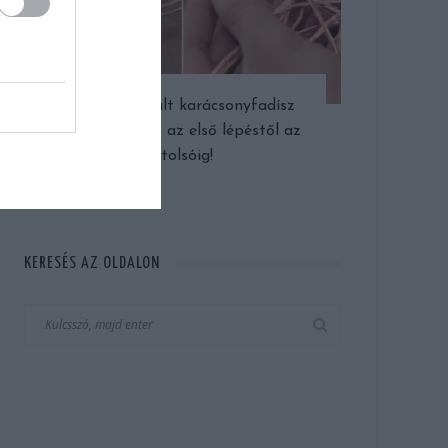
Kézzel készült karácsonyfadísz
rézhuzalból – az első lépéstől az
utolsóig!
KERESÉS AZ OLDALON