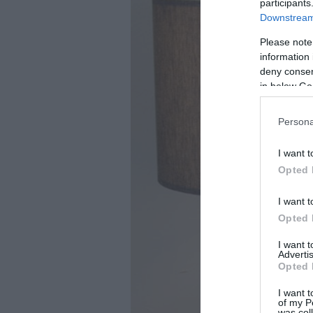
participants
Downstream 
Please note
information 
deny consent
in below Go
Persona
I want t
Opted 
I want t
Opted 
I want 
Advertis
Opted 
I want t
of my P
was col