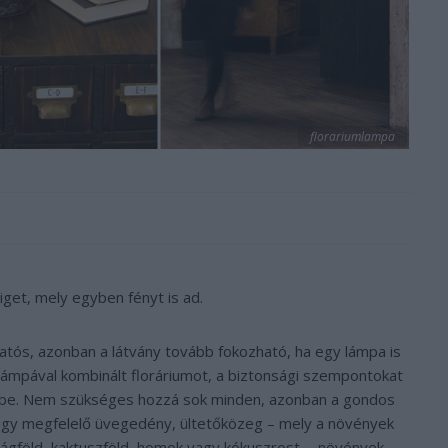
florariumlampa
iget, mely egyben fényt is ad.
tós, azonban a látvány tovább fokozható, ha egy lámpa is
lámpával kombinált floráriumot, a biztonsági szempontokat
mbe. Nem szükséges hozzá sok minden, azonban a gondos
Egy megfelelő üvegedény, ültetőközeg – mely a növények
rágföld, kaktuszföld, homok vagy kókuszrost -, növények,