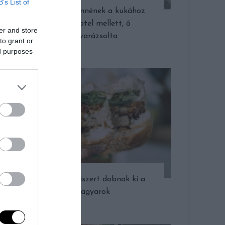
B’s List of
Sokan elmennének a kukához
kitett fotel mellett, ő
er and store
újjávarázsolta
to grant or
ed purposes
Ennyi élelmiszert dobnak ki a
magyarok