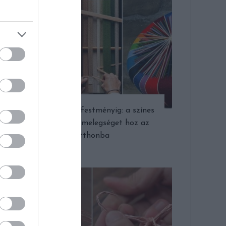
Az ülőkétől a festményig: a színes
gyapjúfonal melegséget hoz az
otthonba