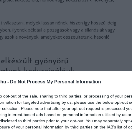
 választani, melyek lassan nőnek, hiszen így hosszú ideig
yben. Ilyenek például a pozsgások vagy a tillandsiák vagy
hogy azok a növények, amelyeket összeültetünk, hasonló
elkészült gyönyörű
atunk kedvcsinálóul:
.hu -
Do Not Process My Personal Information
to opt-out of the sale, sharing to third parties, or processing of your per
formation for targeted advertising by us, please use the below opt-out s
r selection. Please note that after your opt-out request is processed y
eing interest-based ads based on personal information utilized by us or
disclosed to third parties prior to your opt-out. You may separately opt-
losure of your personal information by third parties on the IAB’s list of