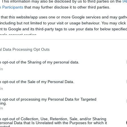
. This information may also be disclosed by us to third parties on the
IA
Participants
that may further disclose it to other third parties.
 that this website/app uses one or more Google services and may gath
including but not limited to your visit or usage behaviour. You may click 
 to Google and its third-party tags to use your data for below specifi
ogle consent section.
l Data Processing Opt Outs
o opt-out of the Sharing of my personal data.
In
o opt-out of the Sale of my Personal Data.
In
to opt-out of processing my Personal Data for Targeted
ing.
In
o opt-out of Collection, Use, Retention, Sale, and/or Sharing
ersonal Data that Is Unrelated with the Purposes for which it
lected.