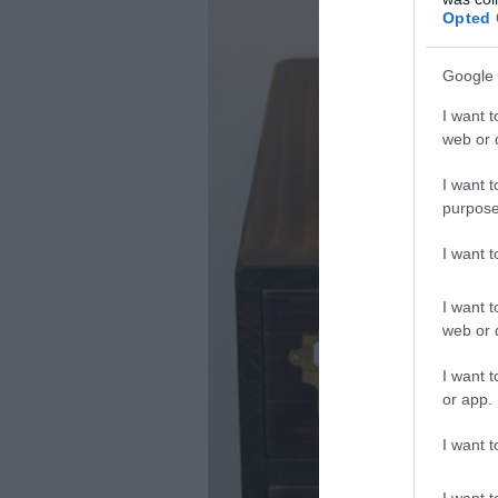
Opted 
Google 
I want t
web or d
I want t
purpose
I want 
I want t
web or d
I want t
or app.
I want t
I want t