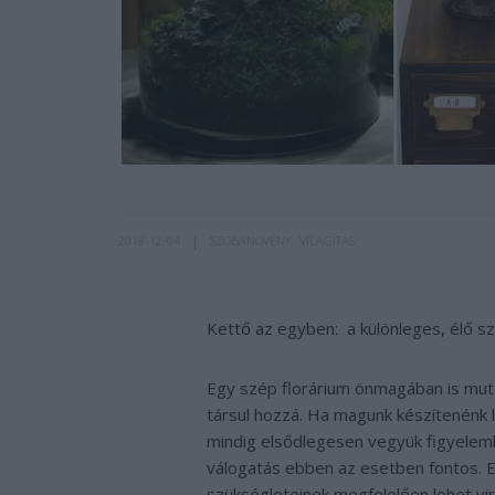
2018-12-04
SZOBANÖVÉNY
VILÁGÍTÁS
Kettő az egyben: a különleges, élő sz
Egy szép florárium önmagában is muta
társul hozzá. Ha magunk készítenénk 
mindig elsődlegesen vegyük figyele
válogatás ebben az esetben fontos. 
szükségleteinek megfelelően lehet vi