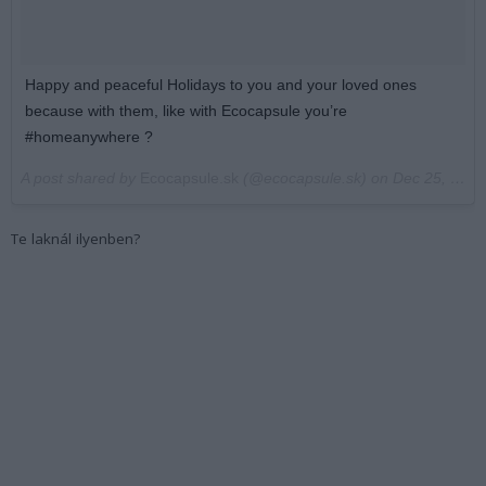
Happy and peaceful Holidays to you and your loved ones
because with them, like with Ecocapsule you’re
#homeanywhere ?
A post shared by
Ecocapsule.sk
(@ecocapsule.sk) on
Dec 25, 2017 at 8:47am PST
Te laknál ilyenben?