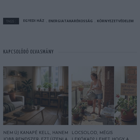
EGYEDI HÁZ
ENERGIATAKARÉKOSSÁG
KÖRNYEZETVÉDELEM
TAGS :
KAPCSOLÓDÓ OLVASMÁNY
NEM ÚJ KANAPÉ KELL, HANEM
LOCSOLOD, MÉGIS
JOBB RENDSZER: EZT ÜZENI A
LEKÓKAD? LEHET, HOGY A