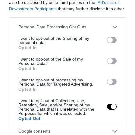
also be disclosed by us to third parties on the
IAB’s List of
Downstream Participants
that may further disclose it to other
third parties.
Please note that this website/app uses one or more Google
Personal Data Processing Opt Outs
services and may gather and store information including but
not limited to your visit or usage behaviour. You may click to
I want to opt-out of the Sharing of my
personal data.
grant or deny consent to Google and its third-party tags to
Opted In
use your data for below specified purposes in below Google
consent section.
I want to opt-out of the Sale of my
Personal Data.
Opted In
I want to opt-out of processing my
Personal Data for Targeted Advertising.
Opted In
I want to opt-out of Collection, Use,
Retention, Sale, and/or Sharing of my
Personal Data that Is Unrelated with the
Purposes for which it was collected.
Opted Out
Google consents