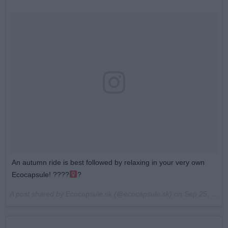
An autumn ride is best followed by relaxing in your very own
Ecocapsule! ????‍
?
A post shared by
Ecocapsule.sk
(@ecocapsule.sk) on
Sep 25, 2017 at 5:08am PDT