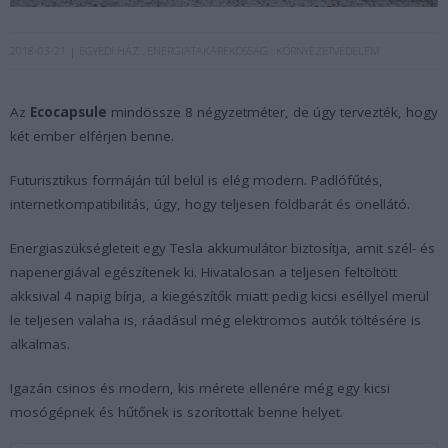
2018-03-21
EGYEDI HÁZ
ENERGIATAKARÉKOSSÁG
KÖRNYEZETVÉDELEM
Az
Ecocapsule
mindössze 8 négyzetméter, de úgy tervezték, hogy
két ember elférjen benne.
Futurisztikus formáján túl belül is elég modern. Padlófűtés,
internetkompatibilitás, úgy, hogy teljesen földbarát és önellátó.
Energiaszükségleteit egy Tesla akkumulátor biztosítja, amit szél- és
napenergiával egészítenek ki. Hivatalosan a teljesen feltöltött
akksival 4 napig bírja, a kiegészítők miatt pedig kicsi eséllyel merül
le teljesen valaha is, ráadásul még elektromos autók töltésére is
alkalmas.
Igazán csinos és modern, kis mérete ellenére még egy kicsi
mosógépnek és hűtőnek is szorítottak benne helyet.