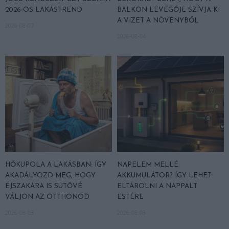
2026-OS LAKÁSTREND
BALKON LEVEGŐJE SZÍVJA KI
A VIZET A NÖVÉNYBŐL
2026-08-07
2026-08-04
HŐKUPOLA A LAKÁSBAN: ÍGY
NAPELEM MELLÉ
AKADÁLYOZD MEG, HOGY
AKKUMULÁTOR? ÍGY LEHET
ÉJSZAKÁRA IS SÜTŐVÉ
ELTÁROLNI A NAPPALT
VÁLJON AZ OTTHONOD
ESTÉRE
2026-08-03
2026-08-03