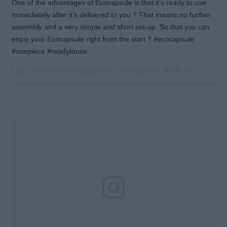
One of the advantages of Ecocapsule is that it’s ready to use
immediately after it’s delivered to you ? That means no further
assembly and a very simple and short set-up. So that you can
enjoy your Ecocapsule right from the start ? #ecocapsule
#onepiece #readytouse
A post shared by
Ecocapsule.sk
(@ecocapsule.sk) on
Jan 22, 2018 at 11:03am PST