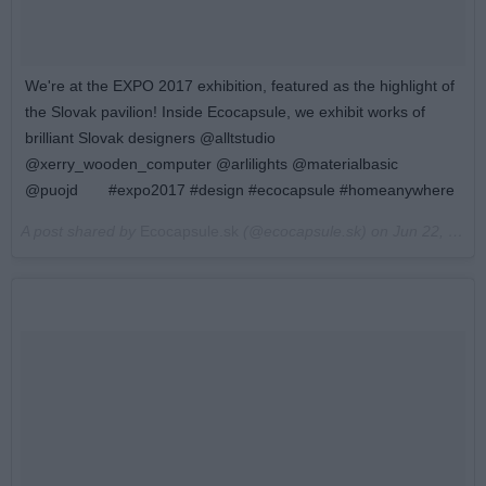
We're at the EXPO 2017 exhibition, featured as the highlight of
the Slovak pavilion! Inside Ecocapsule, we exhibit works of
brilliant Slovak designers @alltstudio
@xerry_wooden_computer @arlilights @materialbasic
@puojd⠀ ⠀ #expo2017 #design #ecocapsule #homeanywhere
A post shared by
Ecocapsule.sk
(@ecocapsule.sk) on
Jun 22, 2017 at 5:32am PDT