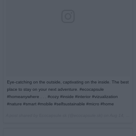
Eye-catching on the outside, captivating on the inside. The best
place to stay on your next adventure. #ecocapsule
#homeanywhere . . . #cozy #inside #interior #vizualization
#nature #smart #mobile #selfsustainable #micro #home
A post shared by
Ecocapsule.sk
(@ecocapsule.sk) on
Aug 14, 2017 at 2:05pm PDT