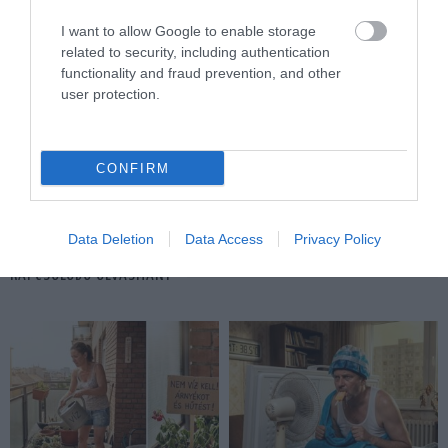
I want to allow Google to enable storage
related to security, including authentication
25
functionality and fraud prevention, and other
user protection.
MEGOSZTÁS
CONFIRM
PADLÓBURKOLAT
SZIGETELÉS
VÍZSZIGETELÉS
TAGS :
Data Deletion
Data Access
Privacy Policy
KAPCSOLÓDÓ OLVASMÁNY