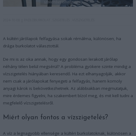
szakember elhallgat(na)
2024-10-08
PADLÓBURKOLAT
SZIGETELÉS
VÍZSZIGETELÉS
A kültéri járólapok felfagyása sokak rémálma, különösen, ha
drága burkolatot választottál.
De mi is az oka annak, hogy egy gondosan lerakott járólap
néhány télen belül megsérül? A probléma gyökere szinte mindig a
vízszigetelés hiányában keresendő. Ha ezt elhanyagolják, akkor
nem csak a járólapokat fenyegeti a felfagyás, hanem komoly
anyagi károk is bekövetkezhetnek. Az alábbiakban megmutatjuk,
mire érdemes figyelni, ha szakembert bízol meg, és mit kell tudni a
megfelelő vízszigetelésről.
Miért olyan fontos a vízszigetelés?
A víz a legnagyobb ellensége a kültéri burkolatoknak, különösen a