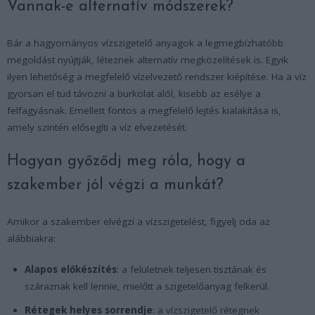
Vannak-e alternatív módszerek?
Bár a hagyományos vízszigetelő anyagok a legmegbízhatóbb
megoldást nyújtják, léteznek alternatív megközelítések is. Egyik
ilyen lehetőség a megfelelő vízelvezető rendszer kiépítése. Ha a víz
gyorsan el tud távozni a burkolat alól, kisebb az esélye a
felfagyásnak. Emellett fontos a megfelelő lejtés kialakítása is,
amely szintén elősegíti a víz elvezetését.
Hogyan győződj meg róla, hogy a
szakember jól végzi a munkát?
Amikor a szakember elvégzi a vízszigetelést, figyelj oda az
alábbiakra:
Alapos előkészítés
: a felületnek teljesen tisztának és
száraznak kell lennie, mielőtt a szigetelőanyag felkerül.
Rétegek helyes sorrendje
: a vízszigetelő rétegnek