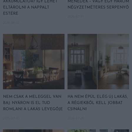
AKKUMULÁTOR? ÍGY LEHET
MENEDÉK – VAGY EGY HÁROM
ELTÁROLNI A NAPPALT
NÉGYZETMÉTERES SERPENYŐ
ESTÉRE
2026-07-31
2026-08-03
NEM CSAK A MELEGGEL VAN
HA NEM ÉPÜL ELÉG ÚJ LAKÁS,
BAJ: NYÁRON IS EL TUD
A RÉGIEKBŐL KELL JOBBAT
ROMLANI A LAKÁS LEVEGŐJE
CSINÁLNI
2026-07-30
2026-07-29