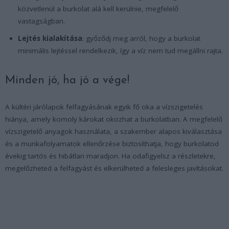
közvetlenül a burkolat alá kell kerülnie, megfelelő
vastagságban.
Lejtés kialakítása
: győződj meg arról, hogy a burkolat
minimális lejtéssel rendelkezik, így a víz nem tud megállni rajta.
Minden jó, ha jó a vége!
A kültéri járólapok felfagyásának egyik fő oka a vízszigetelés
hiánya, amely komoly károkat okozhat a burkolatban. A megfelelő
vízszigetelő anyagok használata, a szakember alapos kiválasztása
és a munkafolyamatok ellenőrzése biztosíthatja, hogy burkolatod
évekig tartós és hibátlan maradjon. Ha odafigyelsz a részletekre,
megelőzheted a felfagyást és elkerülheted a felesleges javításokat.