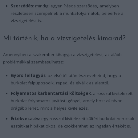
Szerződés
: mindig legyen írásos szerződés, amelyben
részletesen szerepelnek a munkafolyamatok, beleértve a
vízszigetelést is.
Mi történik, ha a vízszigetelés kimarad?
Amennyiben a szakember kihagyja a vízszigetelést, az alábbi
problémákkal szembesülhetsz:
Gyors felfagyás
: az első tél után észreveheted, hogy a
burkolat felpúposodik, reped, és elválik az alaptól.
Folyamatos karbantartási költségek
: a rosszul kivitelezett
burkolat folyamatos javítást igényel, amely hosszú távon
drágább lehet, mint a helyes kivitelezés.
Értékvesztés
: egy rosszul kivitelezett kültéri burkolat nemcsak
esztétikai hibákat okoz, de csökkentheti az ingatlan értékét is.