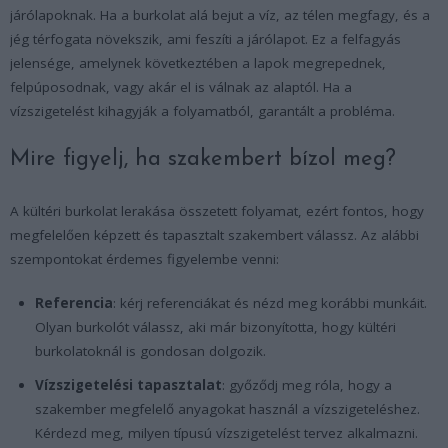
járólapoknak. Ha a burkolat alá bejut a víz, az télen megfagy, és a
jég térfogata növekszik, ami feszíti a járólapot. Ez a felfagyás
jelensége, amelynek következtében a lapok megrepednek,
felpúposodnak, vagy akár el is válnak az alaptól. Ha a
vízszigetelést kihagyják a folyamatból, garantált a probléma.
Mire figyelj, ha szakembert bízol meg?
A kültéri burkolat lerakása összetett folyamat, ezért fontos, hogy
megfelelően képzett és tapasztalt szakembert válassz. Az alábbi
szempontokat érdemes figyelembe venni:
Referencia
: kérj referenciákat és nézd meg korábbi munkáit.
Olyan burkolót válassz, aki már bizonyította, hogy kültéri
burkolatoknál is gondosan dolgozik.
Vízszigetelési tapasztalat
: győződj meg róla, hogy a
szakember megfelelő anyagokat használ a vízszigeteléshez.
Kérdezd meg, milyen típusú vízszigetelést tervez alkalmazni.