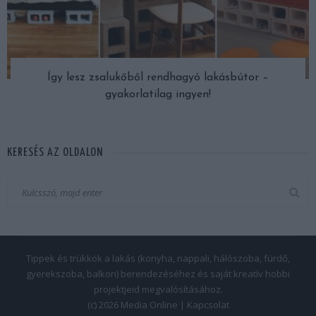
Így lesz zsalukőből rendhagyó lakásbútor –
gyakorlatilag ingyen!
KERESÉS AZ OLDALON
Tippek és trükkök a lakás (konyha, nappali, hálószoba, fürdő,
gyerekszoba, balkon) berendezéséhez és saját kreatív hobbi
projektjeid megvalósításához.
(c) 2026 Media Online |
Kapcsolat