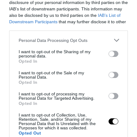
disclosure of your personal information by third parties on the
IAB’s list of downstream participants. This information may
also be disclosed by us to third parties on the
IAB’s List of
Downstream Participants
that may further disclose it to other
third parties.
Please note that this website/app uses one or more Google
Personal Data Processing Opt Outs
services and may gather and store information including but
not limited to your visit or usage behaviour. You may click to
I want to opt-out of the Sharing of my
personal data.
grant or deny consent to Google and its third-party tags to
Opted In
use your data for below specified purposes in below Google
consent section.
I want to opt-out of the Sale of my
Personal Data.
Opted In
I want to opt-out of processing my
Personal Data for Targeted Advertising.
Opted In
I want to opt-out of Collection, Use,
Retention, Sale, and/or Sharing of my
Personal Data that Is Unrelated with the
Purposes for which it was collected.
Opted Out