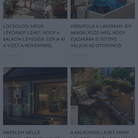
LOCSOLOD, MÉGIS
HŐKUPOLA A LAKÁSBAN: ÍGY
LEKÓKAD? LEHET, HOGY A
AKADÁLYOZD MEG, HOGY
BALKON LEVEGŐJE SZÍVJA KI
ÉJSZAKÁRA IS SÜTŐVÉ
A VIZET A NÖVÉNYBŐL
VÁLJON AZ OTTHONOD
2026-08-04
2026-08-03
NAPELEM MELLÉ
A BALKONOD LEHET NYÁRI