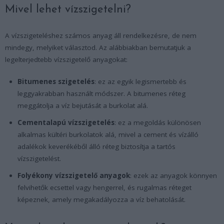
Mivel lehet vízszigetelni?
A vízszigeteléshez számos anyag áll rendelkezésre, de nem
mindegy, melyiket választod. Az alábbiakban bemutatjuk a
legelterjedtebb vízszigetelő anyagokat:
Bitumenes szigetelés
: ez az egyik legismertebb és
leggyakrabban használt módszer. A bitumenes réteg
meggátolja a víz bejutását a burkolat alá.
Cementalapú vízszigetelés
: ez a megoldás különösen
alkalmas kültéri burkolatok alá, mivel a cement és vízálló
adalékok keverékéből álló réteg biztosítja a tartós
vízszigetelést.
Folyékony vízszigetelő anyagok
: ezek az anyagok könnyen
felvihetők ecsettel vagy hengerrel, és rugalmas réteget
képeznek, amely megakadályozza a víz behatolását.