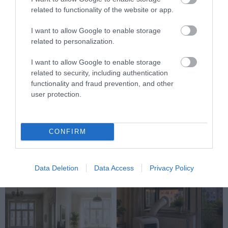
related to functionality of the website or app.
I want to allow Google to enable storage
related to personalization.
I want to allow Google to enable storage
related to security, including authentication
functionality and fraud prevention, and other
user protection.
NAPELEM MELLÉ
NEM CSAK A MELEGGEL VAN
AKKUMULÁTOR? ÍGY LEHET
BAJ: NYÁRON IS EL TUD
ELTÁROLNI A NAPPALT
ROMLANI A LAKÁS LEVEGŐJE
CONFIRM
ESTÉRE
2026-07-30
2026-08-03
Data Deletion
Data Access
Privacy Policy