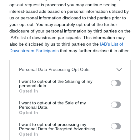
opt-out request is processed you may continue seeing
interest-based ads based on personal information utilized by
us or personal information disclosed to third parties prior to
your opt-out. You may separately opt-out of the further
disclosure of your personal information by third parties on the
IAB’s list of downstream participants. This information may
also be disclosed by us to third parties on the
IAB’s List of
Downstream Participants
that may further disclose it to other
third parties.
Please note that this website/app uses one or more Google
Personal Data Processing Opt Outs
services and may gather and store information including but
not limited to your visit or usage behaviour. You may click to
I want to opt-out of the Sharing of my
10
personal data.
grant or deny consent to Google and its third-party tags to
Opted In
use your data for below specified purposes in below Google
MEGOSZTÁS
consent section.
I want to opt-out of the Sale of my
Personal Data.
Opted In
ENERGIATAKARÉKOSSÁG
ÉPÍTKEZÉS
ÉPÍTŐANYAG
TAGS :
I want to opt-out of processing my
HŐSZIGETELÉS
SZIGETELÉS
Personal Data for Targeted Advertising.
Opted In