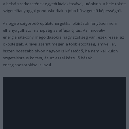
a belső szerkezetének egyedi kialakításával, utóbbinál a bele töltött
szigetelőanyaggal gondoskodtak a jobb hőszigetelő képességről.
Az egyre szigorodó épületenergetikai előírások fényében nem
elhanyagolható manapság az effajta újítás. Az innovatív
energiahatékony megoldásokra nagy szükség van, ezek részei az
okostéglák. A hívei szerint megéri a többletköltség, amivel jár,
hiszen hosszabb távon nagyon is kifizetődő, ha nem kell külön
szigetelésre is költeni, és az ezzel készülő házak
energiabesorolása is javul.