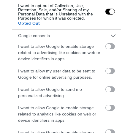
I want to opt-out of Collection, Use,
Retention, Sale, and/or Sharing of my
Personal Data that Is Unrelated with the
KAPCSOLÓDÓ OLVASMÁNY
Purposes for which it was collected.
Opted Out
Google consents
I want to allow Google to enable storage
related to advertising like cookies on web or
device identifiers in apps.
I want to allow my user data to be sent to
Google for online advertising purposes.
I want to allow Google to send me
LOCSOLOD, MÉGIS
HŐKUPOLA A LAKÁSBAN: ÍGY
personalized advertising.
LEKÓKAD? LEHET, HOGY A
AKADÁLYOZD MEG, HOGY
BALKON LEVEGŐJE SZÍVJA KI
ÉJSZAKÁRA IS SÜTŐVÉ
I want to allow Google to enable storage
A VIZET A NÖVÉNYBŐL
VÁLJON AZ OTTHONOD
related to analytics like cookies on web or
device identifiers in apps.
2026-08-04
2026-08-03
I want to allow Google to enable storage