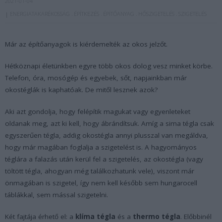
2021-01-04
ENERGIATAKARÉKOSSÁG
ÉPÍTKEZÉS
ÉPÍTŐANYAG
HŐSZIGETELÉS
SZIGETELÉS
Már az építőanyagok is kiérdemelték az okos jelzőt.
Hétköznapi életünkben egyre több okos dolog vesz minket körbe.
Telefon, óra, mosógép és egyebek, sőt, napjainkban már
okostéglák is kaphatóak. De mitől lesznek azok?
Aki azt gondolja, hogy felépítik magukat vagy egyenleteket
oldanak meg, azt ki kell, hogy ábrándítsuk. Amíg a sima tégla csak
egyszerűen tégla, addig okostégla annyi plusszal van megáldva,
hogy már magában foglalja a szigetelést is. A hagyományos
téglára a falazás után kerül fel a szigetelés, az okostégla (vagy
töltött tégla, ahogyan még találkozhatunk vele), viszont már
önmagában is szigetel, így nem kell később sem hungarocell
táblákkal, sem mással szigetelni.
Két fajtája érhető el: a
klíma tégla
és a
thermo tégla
. Előbbinél