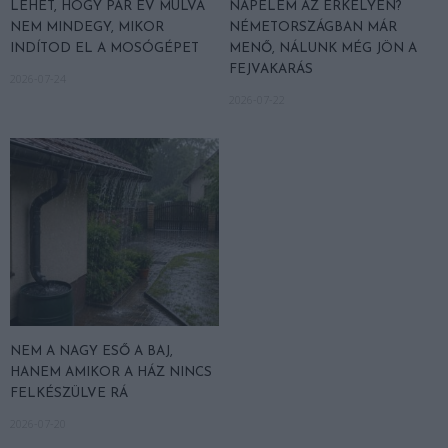
LEHET, HOGY PÁR ÉV MÚLVA
NAPELEM AZ ERKÉLYEN?
NEM MINDEGY, MIKOR
NÉMETORSZÁGBAN MÁR
INDÍTOD EL A MOSÓGÉPET
MENŐ, NÁLUNK MÉG JÖN A
FEJVAKARÁS
2026-07-24
2026-07-22
NEM A NAGY ESŐ A BAJ,
HANEM AMIKOR A HÁZ NINCS
FELKÉSZÜLVE RÁ
2026-07-20