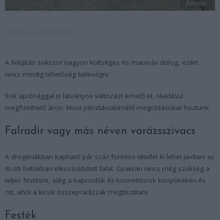
felujitas
2022-01-14
DIY
FELÚJÍTÁS
A felújítás sokszor nagyon költséges és macerás dolog, ezért
nincs mindig lehetőség belevágni.
Sok aprósággal is látványos változást érhető el, ráadásul
megfizethető áron. Most pénztárcakímélő megoldásokat hoztunk:
Falradír vagy más néven varázsszivacs
A drogériákban kapható pár száz forintos tétellel ki lehet javítani az
itt-ott foltokban elkoszolódott falat. Gyakran nincs még szükség a
teljes festésre, elég a kapcsolók és konnektorok könyökékén és
ott, ahol a kicsik összepraclizzák megtisztítani.
Festék