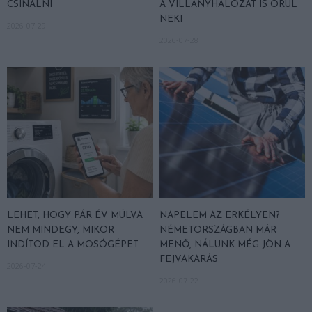
CSINÁLNI
A VILLANYHÁLÓZAT IS ÖRÜL
NEKI
2026-07-29
2026-07-28
LEHET, HOGY PÁR ÉV MÚLVA
NAPELEM AZ ERKÉLYEN?
NEM MINDEGY, MIKOR
NÉMETORSZÁGBAN MÁR
INDÍTOD EL A MOSÓGÉPET
MENŐ, NÁLUNK MÉG JÖN A
FEJVAKARÁS
2026-07-24
2026-07-22