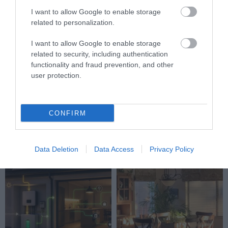
I want to allow Google to enable storage
related to personalization.
I want to allow Google to enable storage
related to security, including authentication
functionality and fraud prevention, and other
user protection.
LOCSOLOD, MÉGIS
HŐKUPOLA A LAKÁSBAN: ÍGY
LEKÓKAD? LEHET, HOGY A
AKADÁLYOZD MEG, HOGY
BALKON LEVEGŐJE SZÍVJA KI
ÉJSZAKÁRA IS SÜTŐVÉ
CONFIRM
A VIZET A NÖVÉNYBŐL
VÁLJON AZ OTTHONOD
2026-08-04
2026-08-03
Data Deletion
Data Access
Privacy Policy