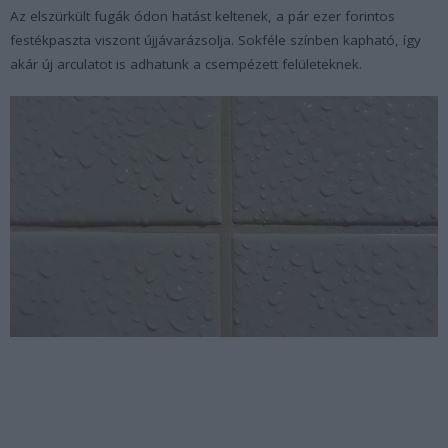
Az elszürkült fugák ódon hatást keltenek, a pár ezer forintos
festékpaszta viszont újjávarázsolja. Sokféle színben kapható, így
akár új arculatot is adhatunk a csempézett felületeknek.