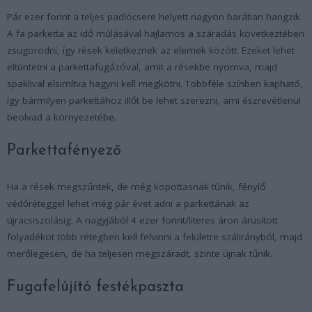
Pár ezer forint a teljes padlócsere helyett nagyon barátian hangzik.
A fa parketta az idő múlásával hajlamos a száradás következtében
zsugorodni, így rések keletkeznek az elemek között. Ezeket lehet
eltüntetni a parkettafugázóval, amit a résekbe nyomva, majd
spaklival elsimítva hagyni kell megkötni. Többféle színben kapható,
így bármilyen parkettához illőt be lehet szerezni, ami észrevétlenül
beolvad a környezetébe.
Parkettafényező
Ha a rések megszűntek, de még kopottasnak tűnik, fénylő
védőréteggel lehet még pár évet adni a parkettának az
újracsiszolásig. A nagyjából 4 ezer forint/literes áron árusított
folyadékot több rétegben kell felvinni a felületre szálirányból, majd
merőlegesen, de ha teljesen megszáradt, szinte újnak tűnik.
Fugafelújító festékpaszta