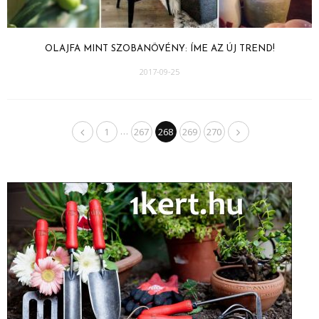
OLAJFA MINT SZOBANÖVÉNY: ÍME AZ ÚJ TREND!
2017-09-25
…
1
267
268
269
270