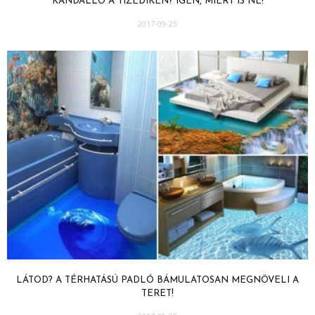
KANDALLÓ A TIZEDIKEN? IGEN, MIÉRT IS NE!
2017-09-25
LÁTOD? A TÉRHATÁSÚ PADLÓ BÁMULATOSAN MEGNÖVELI A
TERET!