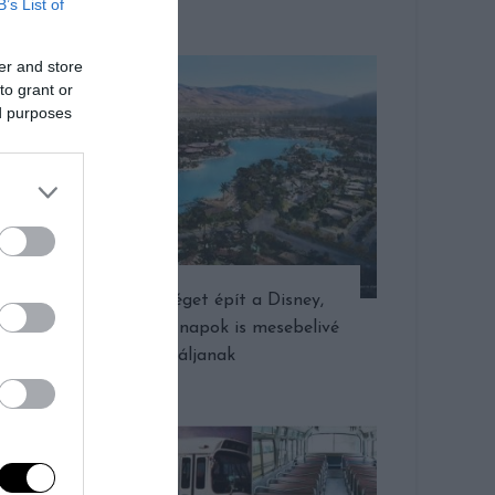
B’s List of
er and store
to grant or
ed purposes
Lakóközösséget épít a Disney,
hogy a hétköznapok is mesebelivé
váljanak