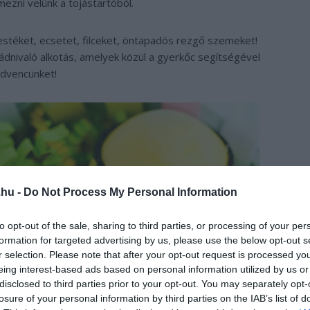
ezni velünk a tojástartóból.
festéket, ecsetet, filceket, öntapadós rezgő szemeket!
ádnivaló alkotás, amelyek közül a gyerkőc segítségével
edvencünket!
.hu -
Do Not Process My Personal Information
to opt-out of the sale, sharing to third parties, or processing of your per
formation for targeted advertising by us, please use the below opt-out s
r selection. Please note that after your opt-out request is processed y
eing interest-based ads based on personal information utilized by us or
disclosed to third parties prior to your opt-out. You may separately opt-
losure of your personal information by third parties on the IAB’s list of