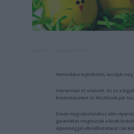
2018-03-14
DEKORÁCIÓ
HÚSVÉT
Nemsokára tojásfestés, kezdjük meg a
Hamarosan itt a húsvét, és ez a legjo
kreativitásunkat és készítsünk pár tuc
Ennek megvalósításához idén olyan kü
garantáltan meghozzák a kicsik kedvé
éppenséggel ellenállhatatlanul cuki 