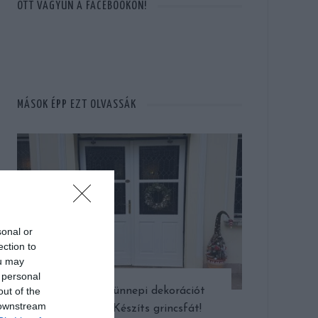
OTT VAGYUN A FACEBOOKON!
MÁSOK ÉPP EZT OLVASSÁK
sonal or
ection to
ou may
 personal
out of the
Különleges ünnepi dekorációt
 downstream
szeretnél? Készíts grincsfát!