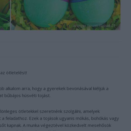
aranyos husveti tojasok 21
z ötletelést!
bb alkalom arra, hogy a gyerekek bevonásával kiéljük a
at bűbájos húsvéti tojást.
lönleges ötletekkel szeretnénk szolgálni, amelyek
t a feladathoz. Ezek a tojások ugyanis mókás, bohókás vagy
külsőt kapnak. A munka végeztével közkedvelt mesehősök