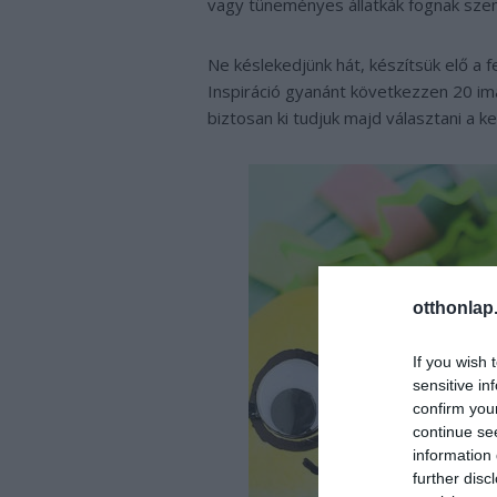
vagy tüneményes állatkák fognak szem
Ne késlekedjünk hát, készítsük elő a 
Inspiráció gyanánt következzen 20 im
biztosan ki tudjuk majd választani a k
otthonlap
If you wish 
sensitive in
confirm you
continue se
information 
further disc