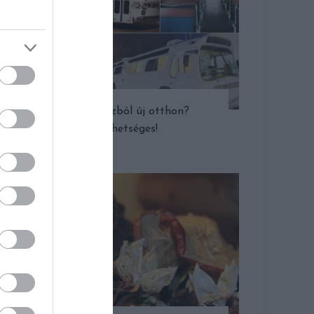
Régi buszból új otthon?
Lehetséges!