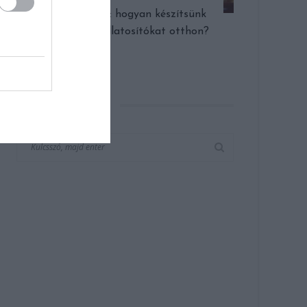
A lakás illata: hogyan készítsünk
természetes illatosítókat otthon?
KERESÉS AZ OLDALON