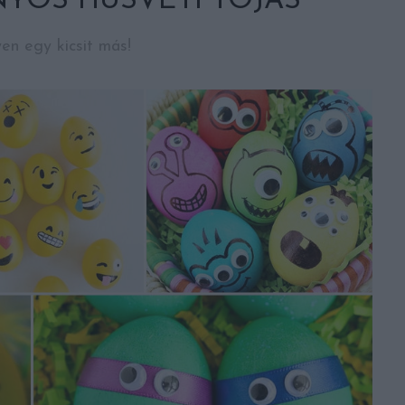
NYOS HÚSVÉTI TOJÁS
en egy kicsit más!