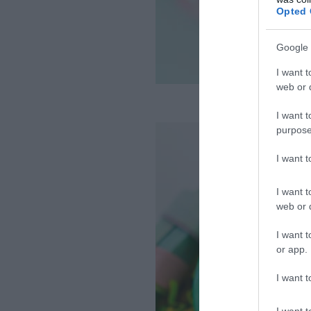
Opted 
Google 
I want t
web or d
Fo
I want t
purpose
I want 
I want t
web or d
I want t
or app.
I want t
I want t