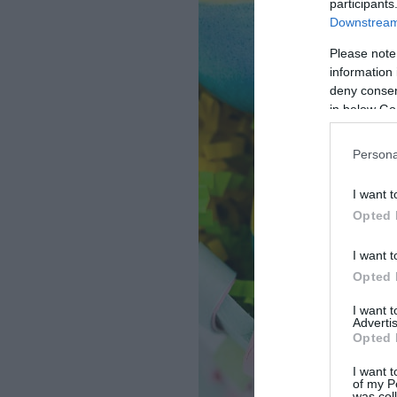
participants
Downstream 
Please note
information 
deny consent
in below Go
Persona
I want t
Opted 
I want t
Opted 
I want 
Advertis
Opted 
I want t
of my P
was col