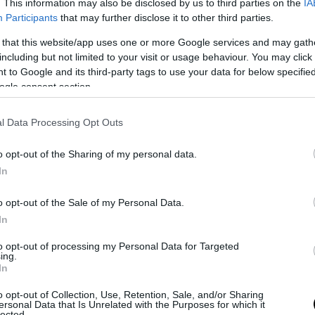
. This information may also be disclosed by us to third parties on the
IA
Participants
that may further disclose it to other third parties.
 that this website/app uses one or more Google services and may gath
including but not limited to your visit or usage behaviour. You may click 
 to Google and its third-party tags to use your data for below specifi
ogle consent section.
l Data Processing Opt Outs
o opt-out of the Sharing of my personal data.
In
o opt-out of the Sale of my Personal Data.
In
to opt-out of processing my Personal Data for Targeted
ing.
In
o opt-out of Collection, Use, Retention, Sale, and/or Sharing
ersonal Data that Is Unrelated with the Purposes for which it
lected.