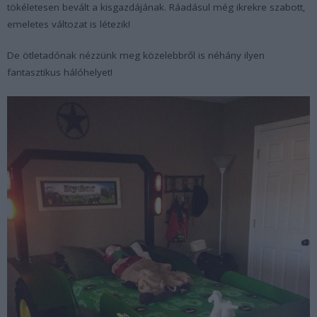
tökéletesen bevált a kisgazdájának. Ráadásul még ikrekre szabott,
emeletes változat is létezik!
De ötletadónak nézzünk meg közelebbről is néhány ilyen
fantasztikus hálóhelyet!