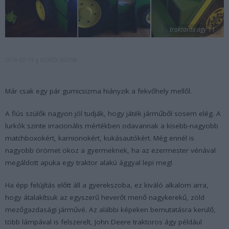
traktoros agy 11
2018-02-13
EGYEDI BÚTOR
Már csak egy pár gumicsizma hiányzik a fekvőhely mellől.
A fiús szülők nagyon jól tudják, hogy játék járműből sosem elég. A
lurkók szinte irracionális mértékben odavannak a kisebb-nagyobb
matchboxokért, kamionokért, kukásautókért. Még ennél is
nagyobb örömet okoz a gyermeknek, ha az ezermester vénával
megáldott apuka egy traktor alakú ággyal lepi meg!
Ha épp felújítás előtt áll a gyerekszoba, ez kiváló alkalom arra,
hogy átalakítsuk az egyszerű heverőt menő nagykerekű, zöld
mezőgazdasági járművé. Az alábbi képeken bemutatásra kerülő,
több lámpával is felszerelt, John Deere traktoros ágy például