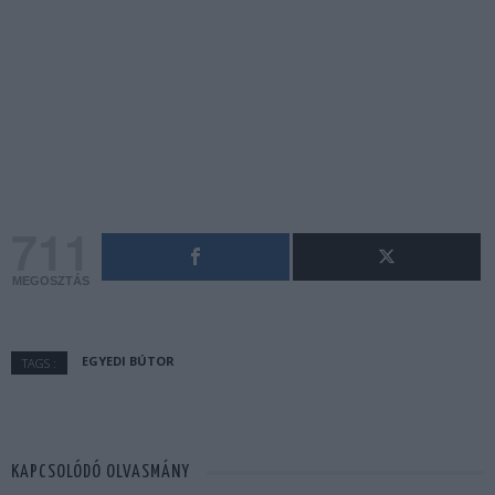
711
MEGOSZTÁS
EGYEDI BÚTOR
TAGS :
KAPCSOLÓDÓ OLVASMÁNY