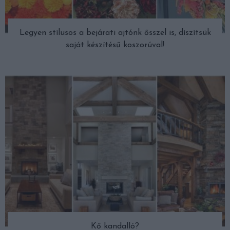
Legyen stílusos a bejárati ajtónk ősszel is, díszítsük
saját készítésű koszorúval!
Kő kandalló?