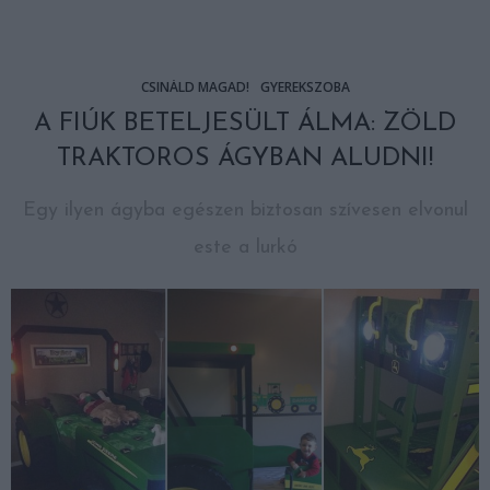
CSINÁLD MAGAD!
GYEREKSZOBA
A FIÚK BETELJESÜLT ÁLMA: ZÖLD
TRAKTOROS ÁGYBAN ALUDNI!
Egy ilyen ágyba egészen biztosan szívesen elvonul
este a lurkó