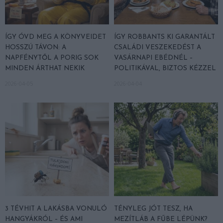
ÍGY ÓVD MEG A KÖNYVEIDET
ÍGY ROBBANTS KI GARANTÁLT
HOSSZÚ TÁVON: A
CSALÁDI VESZEKEDÉST A
NAPFÉNYTŐL A PORIG SOK
VASÁRNAPI EBÉDNÉL –
MINDEN ÁRTHAT NEKIK
POLITIKÁVAL, BIZTOS KÉZZEL
2026-04-05
2026-04-04
3 TÉVHIT A LAKÁSBA VONULÓ
TÉNYLEG JÓT TESZ, HA
HANGYÁKRÓL – ÉS AMI
MEZÍTLÁB A FŰBE LÉPÜNK?