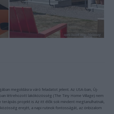
apro hazak nagy felelosseg
gában megoldásra váró feladatot jelent. Az USA-ban, Új-
ban létrehozott lakóközösség (The Tiny Home Village) nem
 terápiás projekt is Az itt élők sok mindent megtanulhatnak,
a közösség erejét, a napi rutinok fontosságát, az önbizalom