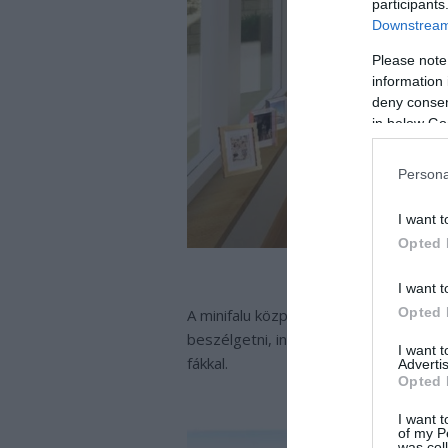
participants
Downstream 
Please note
information 
deny consent
in below Go
Persona
I want t
Opted 
I want t
Opted 
A minifalu központi részén közösségi h
beszélgetni, internetezni és könyvtá
I want 
fákkal.
Advertis
Opted 
I want t
of my P
was col