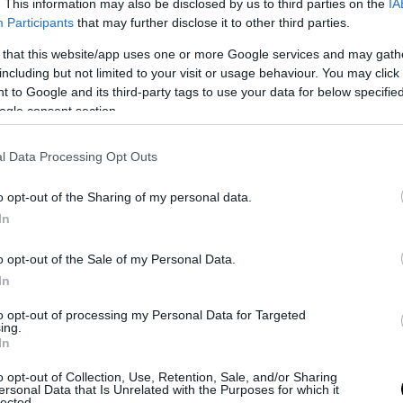
. This information may also be disclosed by us to third parties on the
IA
Participants
that may further disclose it to other third parties.
 that this website/app uses one or more Google services and may gath
including but not limited to your visit or usage behaviour. You may click 
 to Google and its third-party tags to use your data for below specifi
ogle consent section.
l Data Processing Opt Outs
o opt-out of the Sharing of my personal data.
In
Fotó: Rendering/Bernco.gov
o opt-out of the Sale of my Personal Data.
In
áz emelkedik, itt tudnak a lakók főzni, mosni, tévézni,
rba menni. Van egy közös kert is veteményessel, árnyat adó
to opt-out of processing my Personal Data for Targeted
ing.
In
o opt-out of Collection, Use, Retention, Sale, and/or Sharing
ersonal Data that Is Unrelated with the Purposes for which it
lected.