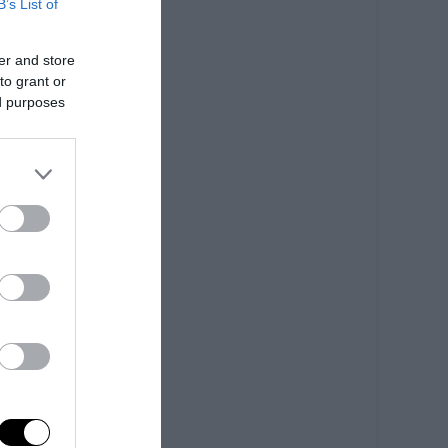
B’s List of
er and store
to grant or
ed purposes