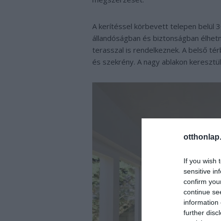
A kerítéssel körbevett telepen belül 30
állandóságban és biztonságban élhetne
terasszal is rendelkeznek. A belső té
és szekrény. A nagy ablakon keresztü
otthonlap
If you wish 
sensitive in
confirm you
continue se
information 
further disc