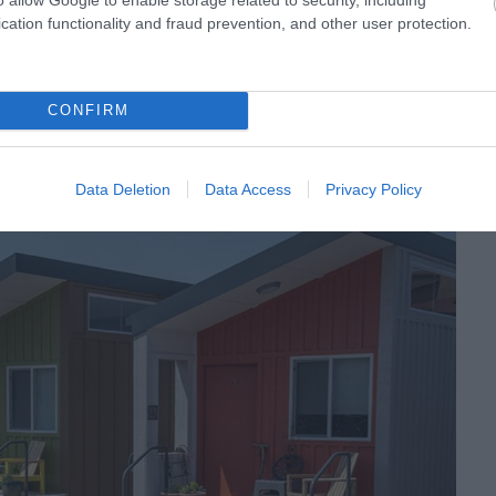
geket és tudást szeretnének az itt élőknek adni, amelyek
cation functionality and fraud prevention, and other user protection.
k neki abban, hogy önálló életet kezdjenek.
artani, sőt betartani az együttélés szabályait. Kifejezetten
CONFIRM
bott csikket vagy egy mosatlan edényt, közös
 az együttélés.
Data Deletion
Data Access
Privacy Policy