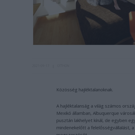
2021-09-17
OTTHON
Közösség hajléktalanoknak.
A hajléktalanság a világ számos orszá
Mexikó államban, Albuquerque városá
pusztán lakhelyet kínál, de egyben egy
mindenekelőtt a felelősségvállalást, 
megszerzését.