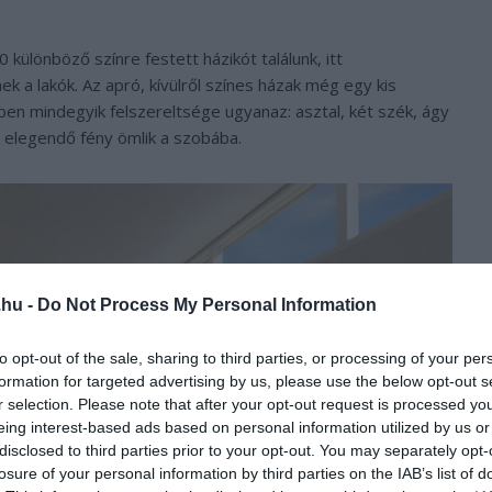
 különböző színre festett házikót találunk, itt
k a lakók. Az apró, kívülről színes házak még egy kis
rben mindegyik felszereltsége ugyanaz: asztal, két szék, ágy
l elegendő fény ömlik a szobába.
.hu -
Do Not Process My Personal Information
to opt-out of the sale, sharing to third parties, or processing of your per
formation for targeted advertising by us, please use the below opt-out s
r selection. Please note that after your opt-out request is processed y
eing interest-based ads based on personal information utilized by us or
disclosed to third parties prior to your opt-out. You may separately opt-
losure of your personal information by third parties on the IAB’s list of