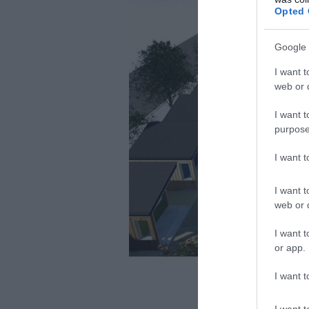
Opted 
Google 
I want t
web or d
I want t
purpose
I want 
I want t
web or d
I want t
or app.
I want t
I want t