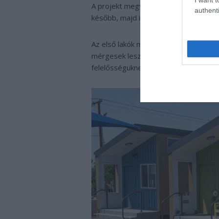
A projekt megvalósítói olyan képessé
authenti
később, majd innen kikerülve segítene
Az első lakók már most igyekeznek bet
mérgesek lesznek, ha látnak egy eldo
felelősségüknek érzik, hogy működjön