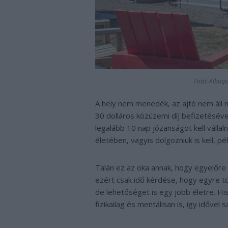
Fotó: Albuq
A hely nem menedék, az ajtó nem áll ny
30 dolláros közüzemi díj befizetéséve
legalább 10 nap józanságot kell vállal
életében, vagyis dolgozniuk is kell, pé
Talán ez az oka annak, hogy egyelőre
ezért csak idő kérdése, hogy egyre töb
de lehetőséget is egy jobb életre. Hi
fizikailag és mentálisan is, így idővel s