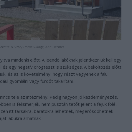
uerque THV/My Home Village, Ann Hermes
itva mindenki előtt. A leendő lakóknak jelentkezniük kell egy
l és egy negatív drogteszt is szükséges. A beköltözés előtt
niuk, és az is követelmény, hogy részt vegyenek a falu
ldául gyomlálni vagy fürdőt takarítani.
 nincs tele az intézmény. Pedig nagyon jó kezdeményezés,
ben is felismerjék, nem pusztán tetőt jelent a fejük fölé,
szen itt társakra, barátokra lelhetnek, megerősödhetnek
aját lábukra állhatnak.