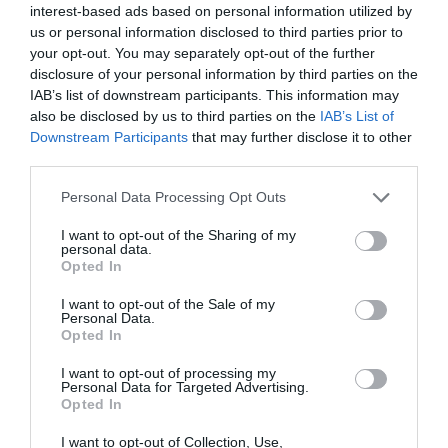
interest-based ads based on personal information utilized by
us or personal information disclosed to third parties prior to
your opt-out. You may separately opt-out of the further
disclosure of your personal information by third parties on the
IAB’s list of downstream participants. This information may
also be disclosed by us to third parties on the
IAB’s List of
Downstream Participants
that may further disclose it to other
third parties.
Please note that this website/app uses one or more Google
Personal Data Processing Opt Outs
services and may gather and store information including but
42
not limited to your visit or usage behaviour. You may click to
I want to opt-out of the Sharing of my
personal data.
grant or deny consent to Google and its third-party tags to
Opted In
use your data for below specified purposes in below Google
MEGOSZTÁS
consent section.
I want to opt-out of the Sale of my
Personal Data.
Opted In
I want to opt-out of processing my
Personal Data for Targeted Advertising.
Opted In
KAPCSOLÓDÓ OLVASMÁNY
I want to opt-out of Collection, Use,