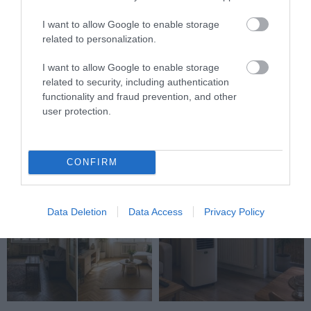
I want to allow Google to enable storage
related to personalization.
I want to allow Google to enable storage
NAPELEM MELLÉ
NEM CSAK A MELEGGEL VAN
related to security, including authentication
AKKUMULÁTOR? ÍGY LEHET
BAJ: NYÁRON IS EL TUD
functionality and fraud prevention, and other
ELTÁROLNI A NAPPALT
ROMLANI A LAKÁS LEVEGŐJE
user protection.
ESTÉRE
2026-07-30
2026-08-03
CONFIRM
Data Deletion
Data Access
Privacy Policy