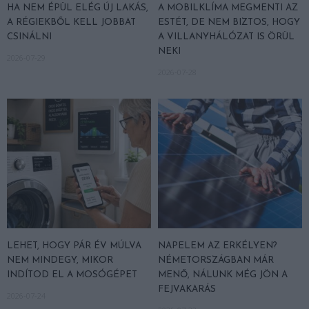
HA NEM ÉPÜL ELÉG ÚJ LAKÁS,
A MOBILKLÍMA MEGMENTI AZ
A RÉGIEKBŐL KELL JOBBAT
ESTÉT, DE NEM BIZTOS, HOGY
CSINÁLNI
A VILLANYHÁLÓZAT IS ÖRÜL
NEKI
2026-07-29
2026-07-28
LEHET, HOGY PÁR ÉV MÚLVA
NAPELEM AZ ERKÉLYEN?
NEM MINDEGY, MIKOR
NÉMETORSZÁGBAN MÁR
INDÍTOD EL A MOSÓGÉPET
MENŐ, NÁLUNK MÉG JÖN A
FEJVAKARÁS
2026-07-24