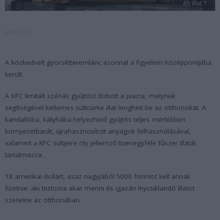
kfc illat 1
2018-12-17
A közkedvelt gyorsétteremlánc azonnal a figyelem középpontjába
került.
A KFC limitált szériás gyújtóst dobott a piacra, melynek
segítségével kellemes sültcsirke illat lengheti be az otthonokat. A
kandallóba, kályhába helyezhető gyújtós teljes mértékben
környezetbarát, újrahasznosított anyagok felhasználásával,
valamint a KFC sültjeire oly jellemző tizenegyféle fűszer illatát
tartalmazza.
18 amerikai dollárt, azaz nagyjából 5000 forintot kell annak
fizetnie. aki biztosra akar menni és igazán ínycsiklandó illatot
szeretne az otthonában.