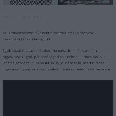
muanyag szatyor ujrahasznositasa
2018-07-23
ÚJRAHASZNOSÍTÁS
Az újrahasznosítás híveiként örömmel láttuk a szatyrok
hasznosításának alternatíváit.
Egyik közülük a táskakészítés. Ha tudsz fonni és van némi
ragasztószalagod, pár apróságod és türelmed, színes táskákkal
lehetsz gazdagabb. Azon túl, hogy jól néznek ki, azért is teszel,
hogy a rengeteg műanyag szatyor ne a szemétdombon végezze.