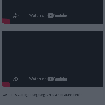
Vasaló és varrógép segítségével is alkothatunk belőle