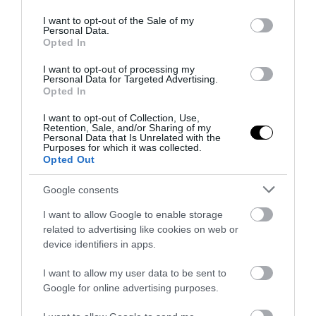
57
use your data for below specified purposes in below Google
consent section.
I want to opt-out of the Sale of my
Personal Data.
MEGOSZTÁS
Opted In
I want to opt-out of processing my
Personal Data for Targeted Advertising.
ÚJRAHASZNOSÍTÁS
TAGS :
Opted In
I want to opt-out of Collection, Use,
Retention, Sale, and/or Sharing of my
Personal Data that Is Unrelated with the
Purposes for which it was collected.
KAPCSOLÓDÓ OLVASMÁNY
Opted Out
Google consents
I want to allow Google to enable storage
related to advertising like cookies on web or
device identifiers in apps.
I want to allow my user data to be sent to
Google for online advertising purposes.