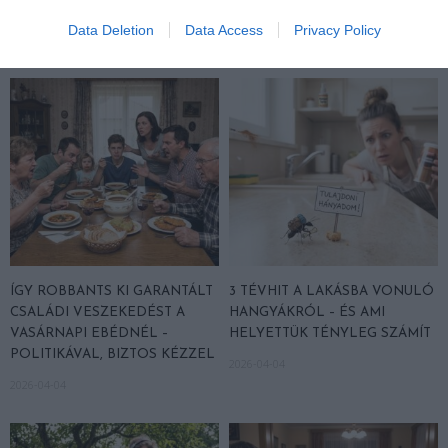
BAN
2026-04-05
Data Deletion
Data Access
Privacy Policy
2026-04-08
ÍGY ROBBANTS KI GARANTÁLT
3 TÉVHIT A LAKÁSBA VONULÓ
CSALÁDI VESZEKEDÉST A
HANGYÁKRÓL – ÉS AMI
VASÁRNAPI EBÉDNÉL –
HELYETTÜK TÉNYLEG SZÁMÍT
POLITIKÁVAL, BIZTOS KÉZZEL
2026-04-04
2026-04-04