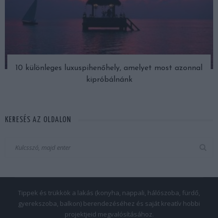
10 különleges luxuspihenőhely, amelyet most azonnal
kipróbálnánk
KERESÉS AZ OLDALON
Tippek és trükkök a lakás (konyha, nappali, hálószoba, fürdő,
gyerekszoba, balkon) berendezéséhez és saját kreatív hobbi
projektjeid megvalósításához.