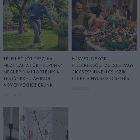
TÉNYLEG JÓT TESZ, HA
HÚSVÉTI DEKOR
MEZÍTLÁB A FŰBE LÉPÜNK?
FILLÉREKBŐL: ÍZLÉSES VAGY
MEGLEPŐ, MI TÖRTÉNIK A
GICCSES? INNEN CSÚSZIK
TESTÜNKKEL, AMIKOR
FÉLRE A NYUSZIS DÍSZÍTÉS
NÖVÉNYEKHEZ ÉRÜNK
2026-03-30
2026-04-02