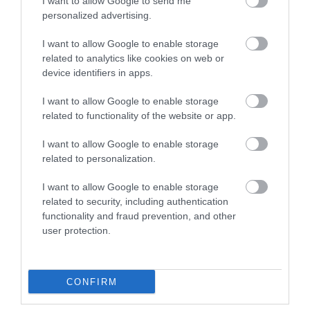
I want to allow Google to send me
personalized advertising.
VISSZATÉR A NAGYMAMÁK
A RENDRAKÁSI MÓDSZER,
VIRÁGOS KERTJE – CSAK MOST
AMITŐL ELŐSZÖR MEGIJEDSZ,
I want to allow Google to enable storage
MÁR BEPORZÓBARÁT
AZTÁN MEGKÖNNYEBBÜLSZ
related to analytics like cookies on web or
TRENDNEK HÍVJUK
2026-04-30
device identifiers in apps.
2026-05-22
I want to allow Google to enable storage
related to functionality of the website or app.
I want to allow Google to enable storage
related to personalization.
I want to allow Google to enable storage
related to security, including authentication
functionality and fraud prevention, and other
user protection.
NEM A FESTÉK A
ÍGY ÓVD MEG A KÖNYVEIDET
LEGDRÁGÁBB MEGLEPETÉS: A
HOSSZÚ TÁVON: A
CONFIRM
SITT TUD IGAZÁN
NAPFÉNYTŐL A PORIG SOK
KELLEMETLEN LENNI 2026-
MINDEN ÁRTHAT NEKIK