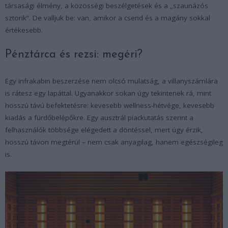
társasági élmény, a közösségi beszélgetések és a „szaunázós
sztorik”. De valljuk be: van, amikor a csend és a magány sokkal
értékesebb.
Pénztárca és rezsi: megéri?
Egy infrakabin beszerzése nem olcsó mulatság, a villanyszámlára
is rátesz egy lapáttal. Ugyanakkor sokan úgy tekintenek rá, mint
hosszú távú befektetésre: kevesebb wellness-hétvége, kevesebb
kiadás a fürdőbelépőkre. Egy ausztrál piackutatás szerint a
felhasználók többsége elégedett a döntéssel, mert úgy érzik,
hosszú távon megtérül – nem csak anyagilag, hanem egészségileg
is.