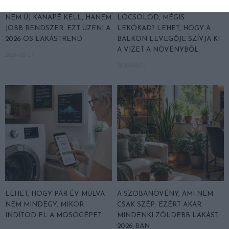
NEM ÚJ KANAPÉ KELL, HANEM
LOCSOLOD, MÉGIS
JOBB RENDSZER: EZT ÜZENI A
LEKÓKAD? LEHET, HOGY A
2026-OS LAKÁSTREND
BALKON LEVEGŐJE SZÍVJA KI
A VIZET A NÖVÉNYBŐL
2026-08-07
2026-08-04
LEHET, HOGY PÁR ÉV MÚLVA
A SZOBANÖVÉNY, AMI NEM
NEM MINDEGY, MIKOR
CSAK SZÉP: EZÉRT AKAR
INDÍTOD EL A MOSÓGÉPET
MINDENKI ZÖLDEBB LAKÁST
2026-BAN