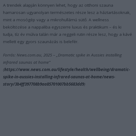
A trendek alapján könnyen lehet, hogy az otthoni szauna
hamarosan ugyanolyan természetes része lesz a háztartásoknak,
mint a mosógép vagy a mikrohullámú sütő. A wellness
beköltözése a nappaliba egyszerre luxus és praktikum – és ki
tudja, tíz év múlva talán már a reggeli rutin része lesz, hogy a kávé
mellett egy gyors szaunázás is belefér.
Forrás: News.com.au, 2025 – „Dramatic spike in Aussies installing
infrared saunas at home”
(
https://www.news.com.au/lifestyle/health/wellbeing/dramatic-
spike-in-aussies-installing-infrared-saunas-at-home/news-
story/3b4ff397708b9aa85701007bb5683dd9
)