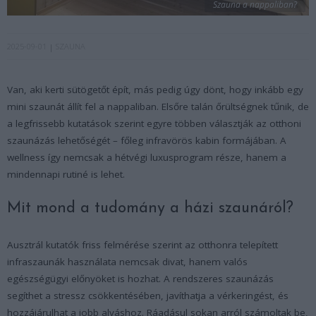
Szauna a nappaliban?
2025-09-01
SZAUNA
Van, aki kerti sütögetőt épít, más pedig úgy dönt, hogy inkább egy
mini szaunát állít fel a nappaliban. Elsőre talán őrültségnek tűnik, de
a legfrissebb kutatások szerint egyre többen választják az otthoni
szaunázás lehetőségét – főleg infravörös kabin formájában. A
wellness így nemcsak a hétvégi luxusprogram része, hanem a
mindennapi rutiné is lehet.
Mit mond a tudomány a házi szaunáról?
Ausztrál kutatók friss felmérése szerint az otthonra telepített
infraszaunák használata nemcsak divat, hanem valós
egészségügyi előnyöket is hozhat. A rendszeres szaunázás
segíthet a stressz csökkentésében, javíthatja a vérkeringést, és
hozzájárulhat a jobb alváshoz. Ráadásul sokan arról számoltak be,