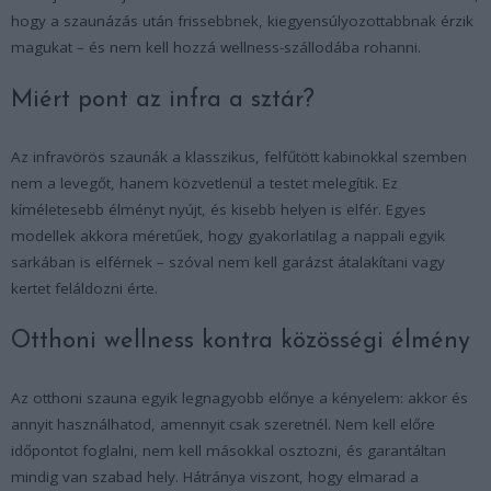
hogy a szaunázás után frissebbnek, kiegyensúlyozottabbnak érzik
magukat – és nem kell hozzá wellness-szállodába rohanni.
Miért pont az infra a sztár?
Az infravörös szaunák a klasszikus, felfűtött kabinokkal szemben
nem a levegőt, hanem közvetlenül a testet melegítik. Ez
kíméletesebb élményt nyújt, és kisebb helyen is elfér. Egyes
modellek akkora méretűek, hogy gyakorlatilag a nappali egyik
sarkában is elférnek – szóval nem kell garázst átalakítani vagy
kertet feláldozni érte.
Otthoni wellness kontra közösségi élmény
Az otthoni szauna egyik legnagyobb előnye a kényelem: akkor és
annyit használhatod, amennyit csak szeretnél. Nem kell előre
időpontot foglalni, nem kell másokkal osztozni, és garantáltan
mindig van szabad hely. Hátránya viszont, hogy elmarad a