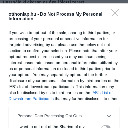
Használd ki okosan az ágy fölötti teret!
otthonlap.hu -
Do Not Process My Personal
Information
If you wish to opt-out of the sale, sharing to third parties, or
processing of your personal or sensitive information for
targeted advertising by us, please use the below opt-out
section to confirm your selection. Please note that after your
opt-out request is processed you may continue seeing
interest-based ads based on personal information utilized by
us or personal information disclosed to third parties prior to
your opt-out. You may separately opt-out of the further
disclosure of your personal information by third parties on the
IAB’s list of downstream participants. This information may
also be disclosed by us to third parties on the
IAB’s List of
Downstream Participants
that may further disclose it to other
third parties.
Please note that this website/app uses one or more Google
Personal Data Processing Opt Outs
services and may gather and store information including but
not limited to your visit or usage behaviour. You may click to
I want to opt-out of the Sharing of my