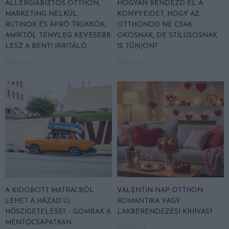
ALLERGIABIZTOS OTTHON,
HOGYAN RENDEZD EL A
MARKETING NÉLKÜL:
KÖNYVEIDET, HOGY AZ
RUTINOK ÉS APRÓ TRÜKKÖK,
OTTHONOD NE CSAK
AMIKTŐL TÉNYLEG KEVESEBB
OKOSNAK, DE STÍLUSOSNAK
LESZ A BENTI IRRITÁLÓ
IS TŰNJÖN?
2026-02-25
2026-02-20
A KIDOBOTT MATRACBÓL
VALENTIN-NAP OTTHON:
LEHET A HÁZAD ÚJ
ROMANTIKA VAGY
HŐSZIGETELÉSE? – GOMBÁK A
LAKBERENDEZÉSI KIHÍVÁS?
MENTŐCSAPATBAN
2026-02-13