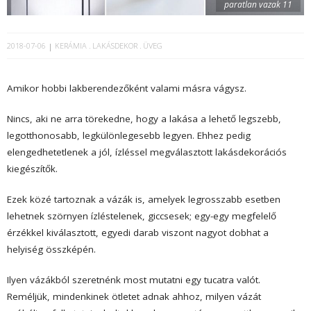
paratlan vazak 11
2018-07-06
KERÁMIA
LAKÁSDEKOR
ÜVEG
Amikor hobbi lakberendezőként valami másra vágysz.
Nincs, aki ne arra törekedne, hogy a lakása a lehető legszebb,
legotthonosabb, legkülönlegesebb legyen. Ehhez pedig
elengedhetetlenek a jól, ízléssel megválasztott lakásdekorációs
kiegészítők.
Ezek közé tartoznak a vázák is, amelyek legrosszabb esetben
lehetnek szörnyen ízléstelenek, giccsesek; egy-egy megfelelő
érzékkel kiválasztott, egyedi darab viszont nagyot dobhat a
helyiség összképén.
Ilyen vázákból szeretnénk most mutatni egy tucatra valót.
Reméljük, mindenkinek ötletet adnak ahhoz, milyen vázát