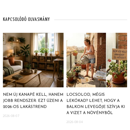
KAPCSOLÓDÓ OLVASMÁNY
NEM ÚJ KANAPÉ KELL, HANEM
LOCSOLOD, MÉGIS
JOBB RENDSZER: EZT ÜZENI A
LEKÓKAD? LEHET, HOGY A
2026-OS LAKÁSTREND
BALKON LEVEGŐJE SZÍVJA KI
A VIZET A NÖVÉNYBŐL
2026-08-07
2026-08-04