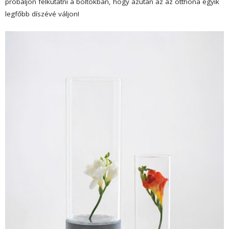
próbáljon felkutatni a boltokban, hogy azután az az otthona egyik
legfőbb díszévé váljon!