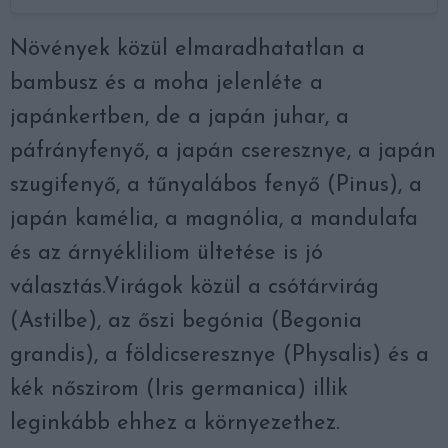
Növények közül elmaradhatatlan a
bambusz és a moha jelenléte a
japánkertben, de a japán juhar, a
páfrányfenyő, a japán cseresznye, a japán
szugifenyő, a tűnyalábos fenyő (Pinus), a
japán kamélia, a magnólia, a mandulafa
és az árnyékliliom ültetése is jó
választás.Virágok közül a csótárvirág
(Astilbe), az őszi begónia (Begonia
grandis), a földicseresznye (Physalis) és a
kék nőszirom (Iris germanica) illik
leginkább ehhez a környezethez.