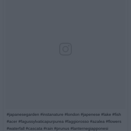
#japanesegarden #instanature #london #japenese #lake #fish
#acer #fagussylvaticapurpurea #faggiorosso #azalea #flowers
#waterfall #cascata #rain #prunus #lanternegiapponesi