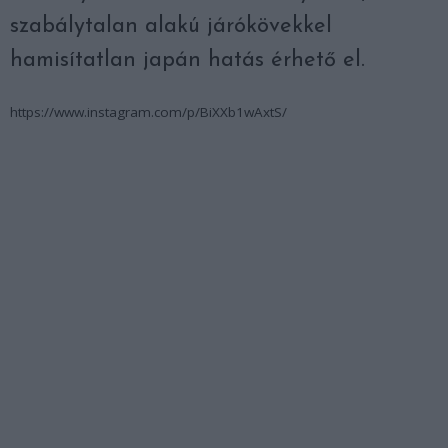
szabálytalan alakú járókövekkel
hamisítatlan japán hatás érhető el.
https://www.instagram.com/p/BiXXb1wAxtS/