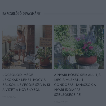
KAPCSOLÓDÓ OLVASMÁNY
LOCSOLOD, MÉGIS
A NYÁRI HŐSÉG SEM ÁLLÍTJA
LEKÓKAD? LEHET, HOGY A
MEG A MUSKÁTLIT:
BALKON LEVEGŐJE SZÍVJA KI
GONDOZÁSI TANÁCSOK A
A VIZET A NÖVÉNYBŐL
NYÁRI IDŐJÁRÁS
SZÉLSŐSÉGEIRE
2026-08-04
2026-07-27