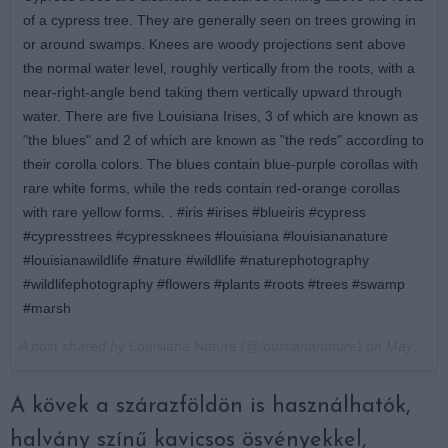
of a cypress tree. They are generally seen on trees growing in
or around swamps. Knees are woody projections sent above
the normal water level, roughly vertically from the roots, with a
near-right-angle bend taking them vertically upward through
water. There are five Louisiana Irises, 3 of which are known as
"the blues" and 2 of which are known as "the reds" according to
their corolla colors. The blues contain blue-purple corollas with
rare white forms, while the reds contain red-orange corollas
with rare yellow forms. . #iris #irises #blueiris #cypress
#cypresstrees #cypressknees #louisiana #louisiananature
#louisianawildlife #nature #wildlife #naturephotography
#wildlifephotography #flowers #plants #roots #trees #swamp
#marsh
A post shared by
Louisiana Nature
(@louisiananature) on
May 14, 2018 at 3:01pm PDT
A kövek a szárazföldön is használhatók,
halvány színű kavicsos ösvényekkel,