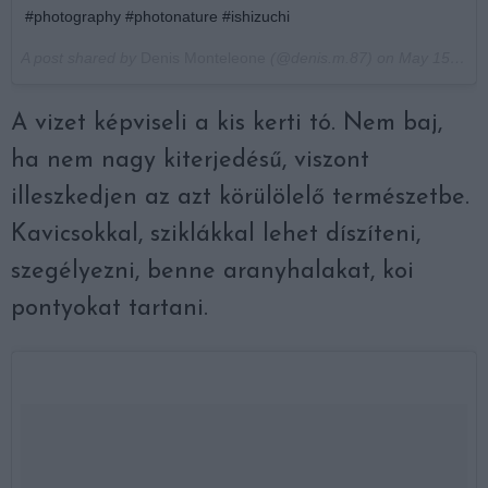
#photography #photonature #ishizuchi
A post shared by
Denis Monteleone
(@denis.m.87) on
May 15, 2018 at 1:06am PDT
A vizet képviseli a kis kerti tó. Nem baj,
ha nem nagy kiterjedésű, viszont
illeszkedjen az azt körülölelő természetbe.
Kavicsokkal, sziklákkal lehet díszíteni,
szegélyezni, benne aranyhalakat, koi
pontyokat tartani.