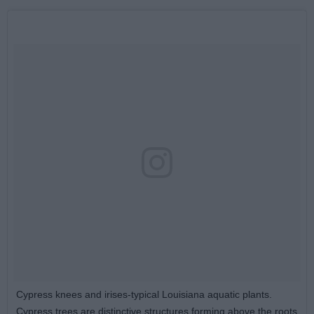
Cypress knees and irises-typical Louisiana aquatic plants.
Cypress trees are distinctive structures forming above the roots