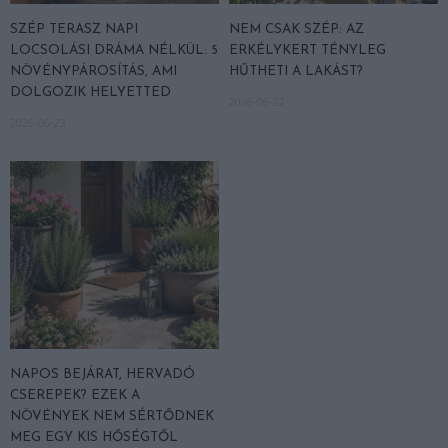
SZÉP TERASZ NAPI
NEM CSAK SZÉP: AZ
LOCSOLÁSI DRÁMA NÉLKÜL: 5
ERKÉLYKERT TÉNYLEG
NÖVÉNYPÁROSÍTÁS, AMI
HŰTHETI A LAKÁST?
DOLGOZIK HELYETTED
2026-06-22
2026-06-23
NAPOS BEJÁRAT, HERVADÓ
CSEREPEK? EZEK A
NÖVÉNYEK NEM SÉRTŐDNEK
MEG EGY KIS HŐSÉGTŐL