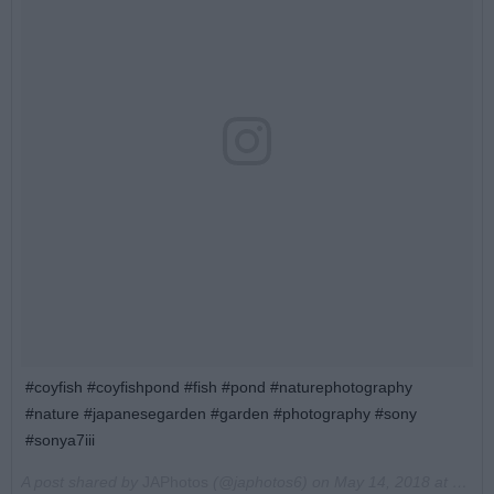
#coyfish #coyfishpond #fish #pond #naturephotography
#nature #japanesegarden #garden #photography #sony
#sonya7iii
A post shared by
JAPhotos
(@japhotos6) on
May 14, 2018 at 11:23pm PDT