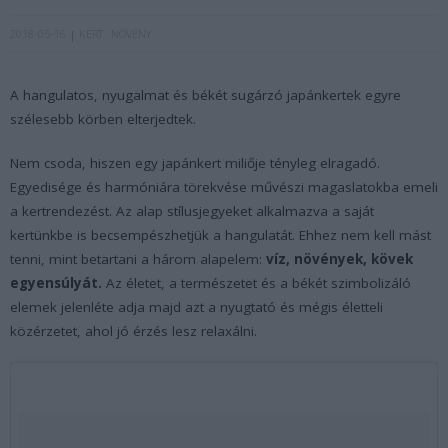
2018-05-16
KERT
NÖVÉNY
A hangulatos, nyugalmat és békét sugárzó japánkertek egyre
szélesebb körben elterjedtek.
Nem csoda, hiszen egy japánkert miliője tényleg elragadó.
Egyedisége és harmóniára törekvése művészi magaslatokba emeli
a kertrendezést. Az alap stílusjegyeket alkalmazva a saját
kertünkbe is becsempészhetjük a hangulatát. Ehhez nem kell mást
tenni, mint betartani a három alapelem:
víz, növények, kövek
egyensúlyát.
Az életet, a természetet és a békét szimbolizáló
elemek jelenléte adja majd azt a nyugtató és mégis életteli
közérzetet, ahol jó érzés lesz relaxálni.