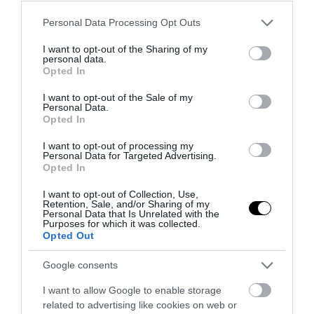
Please note that this website/app uses one or more Google
Personal Data Processing Opt Outs
services and may gather and store information including but
not limited to your visit or usage behaviour. You may click to
I want to opt-out of the Sharing of my
personal data.
grant or deny consent to Google and its third-party tags to
Opted In
use your data for below specified purposes in below Google
consent section.
I want to opt-out of the Sale of my
Personal Data.
Opted In
I want to opt-out of processing my
Personal Data for Targeted Advertising.
Opted In
I want to opt-out of Collection, Use,
Retention, Sale, and/or Sharing of my
Personal Data that Is Unrelated with the
Purposes for which it was collected.
Opted Out
Google consents
I want to allow Google to enable storage
related to advertising like cookies on web or