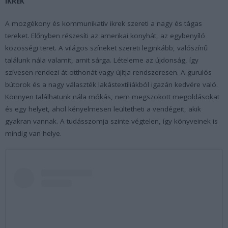
IKREK
A mozgékony és kommunikatív ikrek szereti a nagy és tágas
tereket. Előnyben részesíti az amerikai konyhát, az egybenyíló
közösségi teret. A világos színeket szereti leginkább, valószínű
találunk nála valamit, amit sárga. Lételeme az újdonság, így
szívesen rendezi át otthonát vagy újítja rendszeresen. A gurulós
bútorok és a nagy választék lakástextíliákból igazán kedvére való.
Könnyen találhatunk nála mókás, nem megszokott megoldásokat
és egy helyet, ahol kényelmesen leültetheti a vendégeit, akik
gyakran vannak. A tudásszomja szinte végtelen, így könyveinek is
mindig van helye.