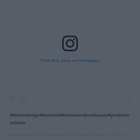
View this post on Instagram
#kitchendesign#kitchenislit#simpleandpurebeauty#goodcolor
scheme
A post shared by
Home Lovers
(@_home_lovers_) on
Nov 25, 2017 at 9:25pm PST