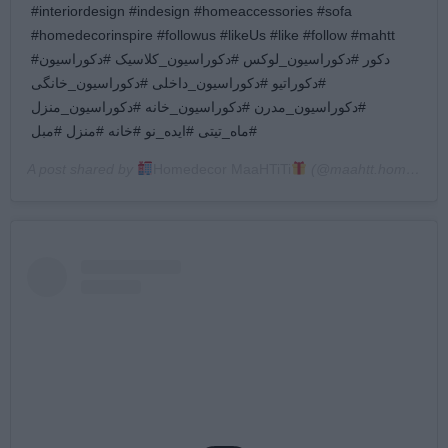
#interiordesign #indesign #homeaccessories #sofa
#homedecorinspire #followus #likeUs #like #follow #mahtt
#دکور #دکوراسیون_لوکس #دکوراسیون_کلاسیک #دکوراسیون
#دکوراتیو #دکوراسیون_داخلی #دکوراسیون_خانگی
#دکوراسیون_مدرن #دکوراسیون_خانه #دکوراسیون_منزل
#ماه_تیتی #ایده_نو #خانه #منزل #مبل
A post shared by
Homedecor MaaHTiTi
(@maahtt.home.gallery) on