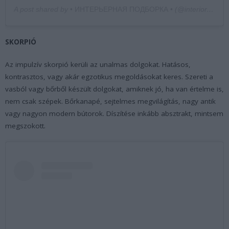
A post shared by
• ИНТЕРЬЕРНАЯ ПОДБОРКА •
(@interior.compilation) on
SKORPIÓ
Az impulzív skorpió kerüli az unalmas dolgokat. Hatásos,
kontrasztos, vagy akár egzotikus megoldásokat keres. Szereti a
vasból vagy bőrből készült dolgokat, amiknek jó, ha van értelme is,
nem csak szépek. Bőrkanapé, sejtelmes megvilágítás, nagy antik
vagy nagyon modern bútorok. Díszítése inkább absztrakt, mintsem
megszokott.