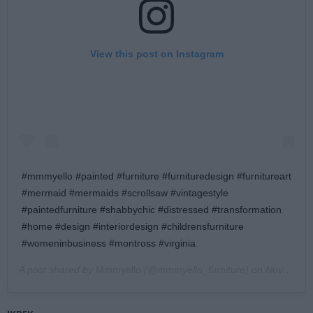
View this post on Instagram
#mmmyello #painted #furniture #furnituredesign #furnitureart
#mermaid #mermaids #scrollsaw #vintagestyle
#paintedfurniture #shabbychic #distressed #transformation
#home #design #interiordesign #childrensfurniture
#womeninbusiness #montross #virginia
A post shared by
Mmmyello
(@mmmyello_furniture) on
Nov 25, 2017 at 8:07pm PST