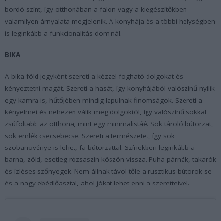
bordó színt, így otthonában a falon vagy a kiegészítőkben
valamilyen árnyalata megjelenik. A konyhája és a többi helységben
is leginkább a funkcionalitás dominál.
BIKA
A bika föld jegyként szereti a kézzel fogható dolgokat és
kényeztetni magát. Szereti a hasát, így konyhájából valószínű nyílik
egy kamra is, hűtőjében mindig lapulnak finomságok. Szereti a
kényelmet és nehezen válik meg dolgoktól, így valószínű sokkal
zsúfoltabb az otthona, mint egy minimalistáé. Sok tároló bútorzat,
sok emlék csecsebecse. Szereti a természetet, így sok
szobanövénye is lehet, fa bútorzattal. Színekben leginkább a
barna, zöld, esetleg rózsaszín köszön vissza. Puha párnák, takarók
és ízléses szőnyegek. Nem állnak távol tőle a rusztikus bútorok se
és a nagy ebédlőasztal, ahol jókat lehet enni a szeretteivel.