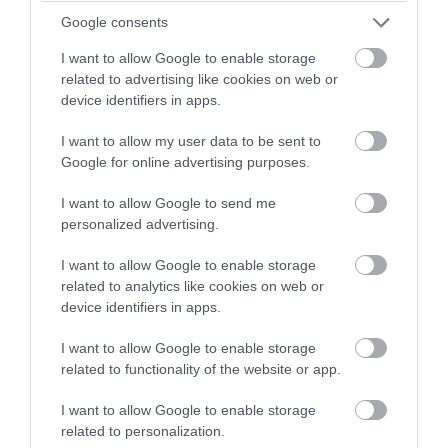
gardróbja rendezett, de otthonában a nyugalomra és
Google consents
kikapcsolódásra törekszik. Ennek fényében szívesen alakít ki
I want to allow Google to enable storage
amolyan játszósarkot, ahol helyet kap a hobbija. Megfontolt és
related to advertising like cookies on web or
visszafogott, de szereti a szépet a praktikussal vegyíteni. Könnyen
device identifiers in apps.
takarítható bútorok, átlátható terek, és természetes kiegészítők
jellemzik leginkább.
I want to allow my user data to be sent to
Google for online advertising purposes.
I want to allow Google to send me
personalized advertising.
I want to allow Google to enable storage
related to analytics like cookies on web or
device identifiers in apps.
I want to allow Google to enable storage
related to functionality of the website or app.
I want to allow Google to enable storage
related to personalization.