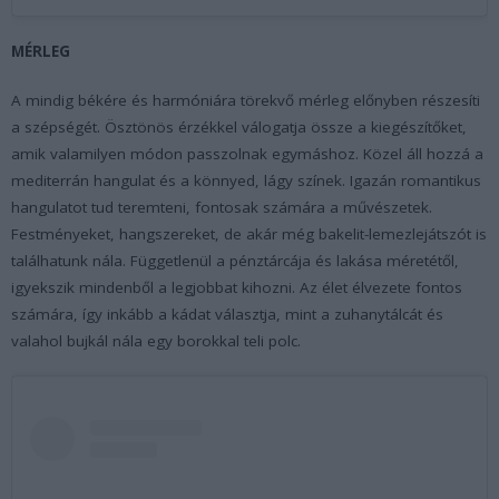
MÉRLEG
A mindig békére és harmóniára törekvő mérleg előnyben részesíti
a szépségét. Ösztönös érzékkel válogatja össze a kiegészítőket,
amik valamilyen módon passzolnak egymáshoz. Közel áll hozzá a
mediterrán hangulat és a könnyed, lágy színek. Igazán romantikus
hangulatot tud teremteni, fontosak számára a művészetek.
Festményeket, hangszereket, de akár még bakelit-lemezlejátszót is
találhatunk nála. Függetlenül a pénztárcája és lakása méretétől,
igyekszik mindenből a legjobbat kihozni. Az élet élvezete fontos
számára, így inkább a kádat választja, mint a zuhanytálcát és
valahol bujkál nála egy borokkal teli polc.