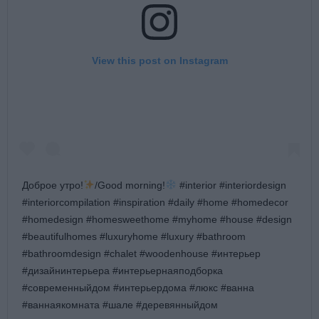
View this post on Instagram
Доброе утро!
/Good morning!
#interior #interiordesign
#interiorcompilation #inspiration #daily #home #homedecor
#homedesign #homesweethome #myhome #house #design
#beautifulhomes #luxuryhome #luxury #bathroom
#bathroomdesign #chalet #woodenhouse #интерьер
#дизайнинтерьера #интерьернаяподборка
#современныйдом #интерьердома #люкс #ванна
#ваннаякомната #шале #деревянныйдом