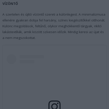
VÍZÖNTŐ
A szertelen és újító vízöntő szereti a különlegest. A minimalizmusa
ellenére gyakran dobja fel harsány, színes kiegészítőkkel otthonát.
Különc megoldások, feltűnő, olykor meghökkentő tárgyak, rikító
lakástextíliák, amik között szívesen időzik. Mindig keresi az újat és
a nem megszokottat.