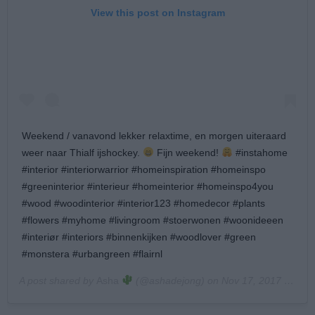
View this post on Instagram
Weekend / vanavond lekker relaxtime, en morgen uiteraard
weer naar Thialf ijshockey.
Fijn weekend!
#instahome
#interior #interiorwarrior #homeinspiration #homeinspo
#greeninterior #interieur #homeinterior #homeinspo4you
#wood #woodinterior #interior123 #homedecor #plants
#flowers #myhome #livingroom #stoerwonen #woonideeen
#interiør #interiors #binnenkijken #woodlover #green
#monstera #urbangreen #flairnl
A post shared by
Asha
(@ashadejong) on
Nov 17, 2017 at 8:35am PST