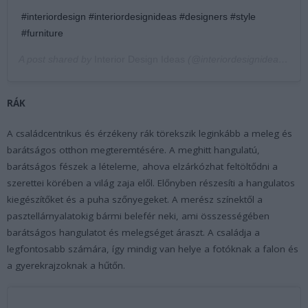
#interiordesign #interiordesignideas #designers #style
#furniture
A post shared by
Interior Design Ideas
(@interiordesignideas) on
RÁK
A családcentrikus és érzékeny rák törekszik leginkább a meleg és
barátságos otthon megteremtésére. A meghitt hangulatú,
barátságos fészek a lételeme, ahova elzárkózhat feltöltődni a
szerettei körében a világ zaja elől. Előnyben részesíti a hangulatos
kiegészítőket és a puha szőnyegeket. A merész színektől a
pasztellárnyalatokig bármi belefér neki, ami összességében
barátságos hangulatot és melegséget áraszt. A családja a
legfontosabb számára, így mindig van helye a fotóknak a falon és
a gyerekrajzoknak a hűtőn.