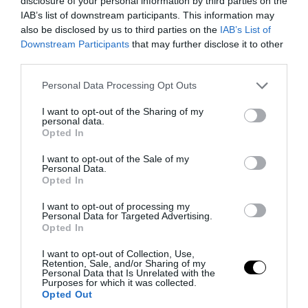
disclosure of your personal information by third parties on the
IAB’s list of downstream participants. This information may
also be disclosed by us to third parties on the
IAB’s List of
Downstream Participants
that may further disclose it to other
RED HOT LISTING 2794 Connaught Avenue, Halifax |
third parties.
$414,900 Well look at this! Your dream home just became
Please note that this website/app uses one or more Google
Personal Data Processing Opt Outs
available in West End Halifax and it's waiting for you to book
services and may gather and store information including but
your viewing! Contact RDR's Denise MacDonell today:
not limited to your visit or usage behaviour. You may click to
I want to opt-out of the Sharing of my
902.456.5727, denise@reddoorrealty.ca #halifax
personal data.
grant or deny consent to Google and its third-party tags to
Opted In
#novascotia #canada #westendhalifax #realestate
use your data for below specified purposes in below Google
#homesforsale #halifaxpeninsula #openconcept #fireplace
consent section.
I want to opt-out of the Sale of my
Personal Data.
#westmountelementary #stagnesschool #icouldlivehere
Opted In
#reddoorrealty
I want to opt-out of processing my
A post shared by
Red Door Realty
(@reddoorrealty) on
Nov 23, 2017 at 3:32am PST
Personal Data for Targeted Advertising.
Opted In
I want to opt-out of Collection, Use,
SZŰZ
Retention, Sale, and/or Sharing of my
Personal Data that Is Unrelated with the
Purposes for which it was collected.
A pontos és precíz szűz szereti a rendet és a rendszereket. Nála
Opted Out
mindennek van helye, a mintás tárolódobozokat neki találták ki. A