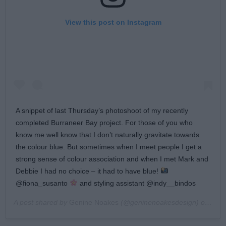
View this post on Instagram
A snippet of last Thursday’s photoshoot of my recently
completed Burraneer Bay project. For those of you who
know me well know that I don’t naturally gravitate towards
the colour blue. But sometimes when I meet people I get a
strong sense of colour association and when I met Mark and
Debbie I had no choice – it had to have blue!
@fiona_susanto
and styling assistant @indy__bindos
A post shared by
Genine Noakes
(@geninenoakesdesign) on
Nov 