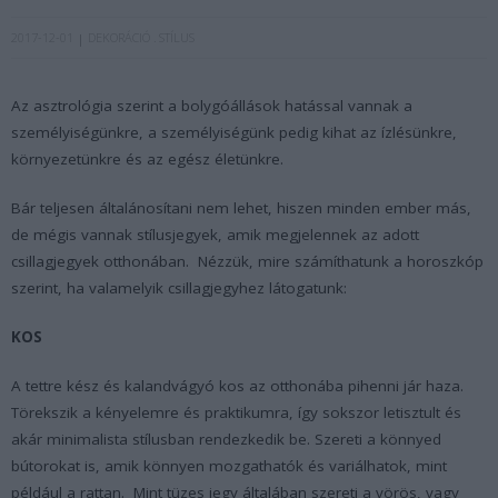
2017-12-01
DEKORÁCIÓ
STÍLUS
Az asztrológia szerint a bolygóállások hatással vannak a
személyiségünkre, a személyiségünk pedig kihat az ízlésünkre,
környezetünkre és az egész életünkre.
Bár teljesen általánosítani nem lehet, hiszen minden ember más,
de mégis vannak stílusjegyek, amik megjelennek az adott
csillagjegyek otthonában. Nézzük, mire számíthatunk a horoszkóp
szerint, ha valamelyik csillagjegyhez látogatunk:
KOS
A tettre kész és kalandvágyó kos az otthonába pihenni jár haza.
Törekszik a kényelemre és praktikumra, így sokszor letisztult és
akár minimalista stílusban rendezkedik be. Szereti a könnyed
bútorokat is, amik könnyen mozgathatók és variálhatok, mint
például a rattan. Mint tüzes jegy általában szereti a vörös, vagy