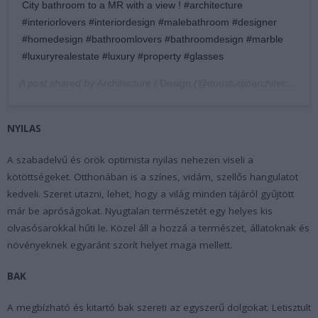
City bathroom to a MR with a view ! #architecture
#interiorlovers #interiordesign #malebathroom #designer
#homedesign #bathroomlovers #bathroomdesign #marble
#luxuryrealestate #luxury #property #glasses
A post shared by
Architecture / Design
(@duostudioarchitecture) on
NYILAS
A szabadelvű és örök optimista nyilas nehezen viseli a
kötöttségeket. Otthonában is a színes, vidám, szellős hangulatot
kedveli. Szeret utazni, lehet, hogy a világ minden tájáról gyűjtött
már be apróságokat. Nyugtalan természetét egy helyes kis
olvasósarokkal hűti le. Közel áll a hozzá a természet, állatoknak és
növényeknek egyaránt szorít helyet maga mellett.
BAK
A megbízható és kitartó bak szereti az egyszerű dolgokat. Letisztult