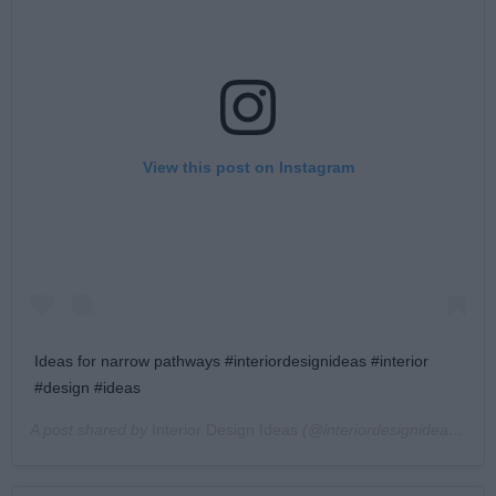
View this post on Instagram
Ideas for narrow pathways #interiordesignideas #interior
#design #ideas
A post shared by
Interior Design Ideas
(@interiordesignideas) on
O