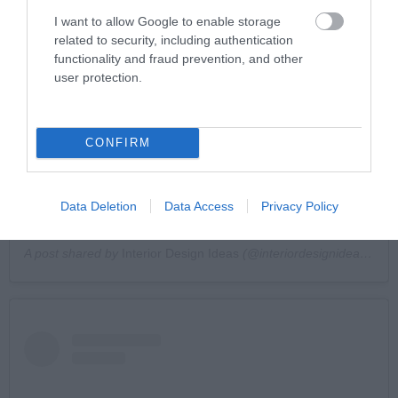
I want to allow Google to enable storage
View this post on Instagram
related to security, including authentication
functionality and fraud prevention, and other
user protection.
CONFIRM
#interior #design #ideas #interiordesign #ideas #arr
#modern #classic #furnish #designers #architects #lights
Data Deletion
Data Access
Privacy Policy
#kitchen #family #living
A post shared by
Interior Design Ideas
(@interiordesignideas) on