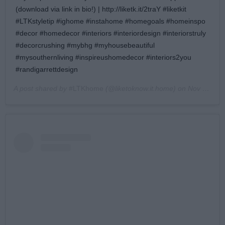
(download via link in bio!) | http://liketk.it/2traY #liketkit
#LTKstyletip #ighome #instahome #homegoals #homeinspo
#decor #homedecor #interiors #interiordesign #interiorstruly
#decorcrushing #mybhg #myhousebeautiful
#mysouthernliving #inspireushomedecor #interiors2you
#randigarrettdesign
A post shared by
#LTKhome
(@liketoknow.it.home) on
Nov 25, 2017 at 5:32pm PST