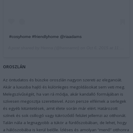
#cosyhome #friendlyhome @riaadams
A post shared by
Henna
(@hennamri) on
Oct 6, 2015 at 11:48am PDT
OROSZLÁN
Az öntudatos és büszke oroszlán nagyon szereti az eleganciát.
Akár a luxusba hajló és különleges megoldásokat sem veti meg.
Melegszívűségét, ha van rá módja, akár kandalló formájában is
szívesen megosztja szeretteivel. Azon persze elférnek a serlegek
és egyéb kitüntetések, amit élete során már elért. Határozott
színek és sok csillogó vagy tükröződő felület jellemzi az otthonát.
Talán nála a legnagyobb a tükör a fürdőszobában, de lehet, hogy
a hálószobába is kerül belőle. Ízléses és amolyan “menő” otthonra