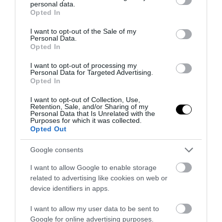
personal data.
grant or deny consent to Google and its third-party tags to
Opted In
use your data for below specified purposes in below Google
consent section.
I want to opt-out of the Sale of my
Personal Data.
Opted In
I want to opt-out of processing my
Personal Data for Targeted Advertising.
Opted In
41
I want to opt-out of Collection, Use,
Retention, Sale, and/or Sharing of my
Personal Data that Is Unrelated with the
MEGOSZTÁS
Purposes for which it was collected.
Opted Out
DEKORÁCIÓ
EGYEDI HÁZ
Google consents
TAGS :
I want to allow Google to enable storage
related to advertising like cookies on web or
device identifiers in apps.
KAPCSOLÓDÓ OLVASMÁNY
I want to allow my user data to be sent to
Google for online advertising purposes.