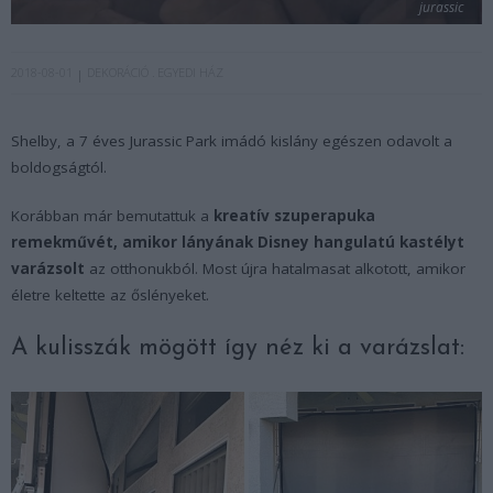
jurassic
2018-08-01
DEKORÁCIÓ
EGYEDI HÁZ
Shelby, a 7 éves Jurassic Park imádó kislány egészen odavolt a
boldogságtól.
Korábban már bemutattuk a
kreatív szuperapuka
remekművét, amikor lányának Disney hangulatú kastélyt
varázsolt
az otthonukból. Most újra hatalmasat alkotott, amikor
életre keltette az őslényeket.
A kulisszák mögött így néz ki a varázslat: