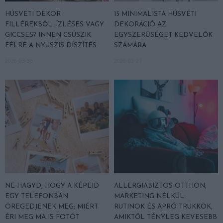
HÚSVÉTI DEKOR
15 MINIMALISTA HÚSVÉTI
FILLÉREKBŐL: ÍZLÉSES VAGY
DEKORÁCIÓ AZ
GICCSES? INNEN CSÚSZIK
EGYSZERŰSÉGET KEDVELŐK
FÉLRE A NYUSZIS DÍSZÍTÉS
SZÁMÁRA
2026-03-30
2026-03-27
NE HAGYD, HOGY A KÉPEID
ALLERGIABIZTOS OTTHON,
EGY TELEFONBAN
MARKETING NÉLKÜL:
ÖREGEDJENEK MEG: MIÉRT
RUTINOK ÉS APRÓ TRÜKKÖK,
ÉRI MEG MA IS FOTÓT
AMIKTŐL TÉNYLEG KEVESEBB