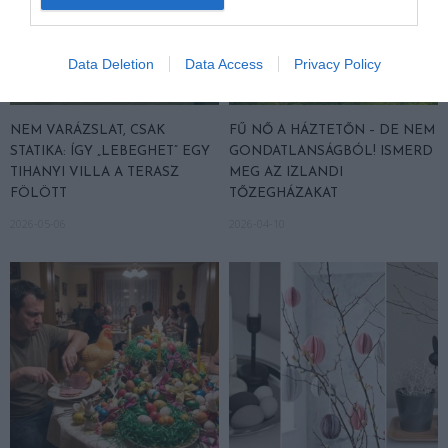
Data Deletion
Data Access
Privacy Policy
NEM VARÁZSLAT, CSAK
FŰ NŐ A HÁZTETŐN – DE NEM
STATIKA: ÍGY „LEBEGHET” EGY
GONDATLANSÁGBÓL! ISMERD
TIHANYI VILLA A TERASZ
MEG AZ IZLANDI
FÖLÖTT
TŐZEGHÁZAKAT
2026-05-06
2026-04-10