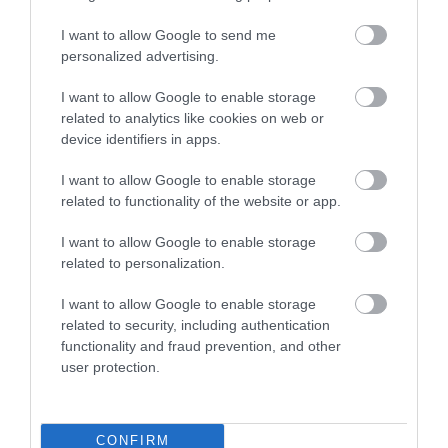
I want to allow Google to send me
personalized advertising.
I want to allow Google to enable storage
related to analytics like cookies on web or
device identifiers in apps.
I want to allow Google to enable storage
related to functionality of the website or app.
A NAGYI VITRINJE VISSZAVÁG:
VÉGE A JÉGHIDEG SZÜRKE
2026-BAN ÚJRA MENŐ LEHET
LAKÁSOK KORÁNAK? EZ A
I want to allow Google to enable storage
AZ, AMIT MAJDNEM
SZÍN PUHÁBBÁ TESZI AZ
related to personalization.
KIDOBTUNK
OTTHONT, DE NEM LESZ
TŐLE BABASZOBA
I want to allow Google to enable storage
2026-05-15
related to security, including authentication
2026-05-11
functionality and fraud prevention, and other
user protection.
CONFIRM