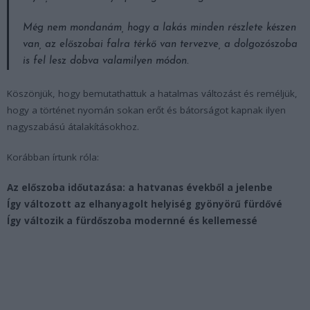
Még nem mondanám, hogy a lakás minden részlete készen
van, az előszobai falra térkő van tervezve, a dolgozószoba
is fel lesz dobva valamilyen módon.
Köszönjük, hogy bemutathattuk a hatalmas változást és reméljük,
hogy a történet nyomán sokan erőt és bátorságot kapnak ilyen
nagyszabású átalakításokhoz.
Korábban írtunk róla:
Az előszoba időutazása: a hatvanas évekből a jelenbe
Így változott az elhanyagolt helyiség gyönyörű fürdővé
Így változik a fürdőszoba modernné és kellemessé