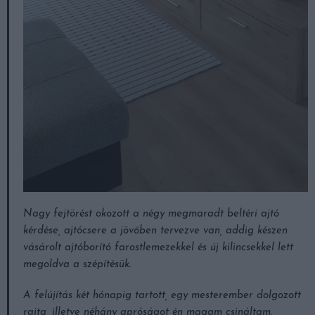
Nagy fejtörést okozott a négy megmaradt beltéri ajtó
kérdése, ajtócsere a jövőben tervezve van, addig készen
vásárolt ajtóborító farostlemezekkel és új kilincsekkel lett
megoldva a szépítésük.
A felújítás két hónapig tartott, egy mesterember dolgozott
rajta, illetve néhány apróságot én magam csináltam.