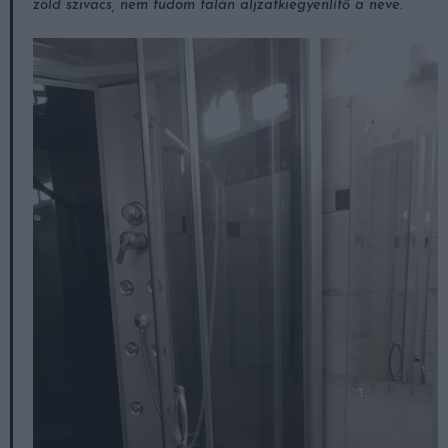
zöld szivacs, nem tudom talán aljzatkiegyenlítő a neve.