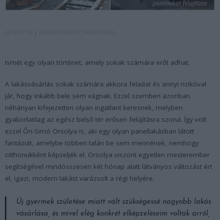
panellakas felujitasa
2018-09-14
LAKÁSFELÚJÍTÁS
PANELLAKÁS
Ismét egy olyan történet, amely sokak számára erőt adhat.
A lakásvásárlás sokak számára akkora feladat és annyi rizikóval
jár, hogy inkább bele sem vágnak. Ezzel szemben azonban
néhányan kifejezetten olyan ingatlant keresnek, melyben
gyakorlatilag az egész belső tér erősen felújításra szorul. Így volt
ezzel Őri-Simó Orsolya is, aki egy olyan panellakásban látott
fantáziát, amelybe többen talán be sem mennének, nemhogy
otthonukként képzeljék el. Orsolya viszont egyetlen mesterember
segítségével mindösszesen két hónap alatt látványos változást ért
el, igazi, modern lakást varázsolt a régi helyére.
Új gyermek születése miatt vált szükségessé nagyobb lakás
vásárlása, és mivel elég konkrét elképzeléseim voltak arról,