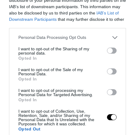
disclosure of your personal information by third parties on the
IAB’s list of downstream participants. This information may
also be disclosed by us to third parties on the
IAB’s List of
Downstream Participants
that may further disclose it to other
third parties.
Please note that this website/app uses one or more Google
Personal Data Processing Opt Outs
services and may gather and store information including but
not limited to your visit or usage behaviour. You may click to
I want to opt-out of the Sharing of my
personal data.
grant or deny consent to Google and its third-party tags to
Opted In
use your data for below specified purposes in below Google
consent section.
I want to opt-out of the Sale of my
Personal Data.
Opted In
I want to opt-out of processing my
Personal Data for Targeted Advertising.
Opted In
I want to opt-out of Collection, Use,
Retention, Sale, and/or Sharing of my
Personal Data that Is Unrelated with the
Purposes for which it was collected.
Opted Out