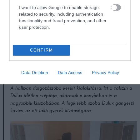
I want to allow Google to enable storage
A falakat kétszer kellett glettelni, majd festeni. A
related to security, including authentication
nagyszobában fehérek lettek a falak, a főfalra fehér
functionality and fraud prevention, and other
téglatapéta került. Az elképzelés fehér-szürke dominancia
user protection.
volt, feldobva egy kis kékkel, ami visszaköszön a szőnyegen,
díszpárnákon és egy-két dísztárgyon.
CONFIRM
Az előszobába új gardróbszekrényt csináltattunk
asztalossal, elhúzható ajtókkal, a falak itt szintén fehérek.
Data Deletion
Data Access
Privacy Policy
A hallban dolgozószoba került kialakításra. Itt a falszín a
Dulux időtlen szépiája, akárcsak a konyhában és a
nagyobbik kisszobában. A legkisebb szoba Dulux gangeszi
kavics, az ott lakó gyerek kívánságára.