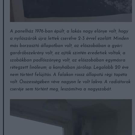
A panelház 1976-ban épült, a lakás nagy előnye volt, hogy
a nyílászárók újra lettek cserélve 2-3 évvel ezelőtt. Minden
más borzasztó állapotban volt, az előszobában a gyári
gardróbszekrény volt, az ajtók szintén eredetiek voltak, a
szobákban padlószőnyeg volt, az előszobában egymásra
rétegzett linóleum, a konyhában járólap. Legalább 20 éve
nem történt felújítás. A falakon rossz állapotú régi tapéta
volt. Összességében véve nagyon le volt lakva. A radiátorok
cseréje sem történt meg, leszámítva a nagyszobát.