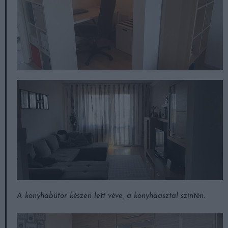
A konyhabútor készen lett véve, a konyhaasztal szintén.